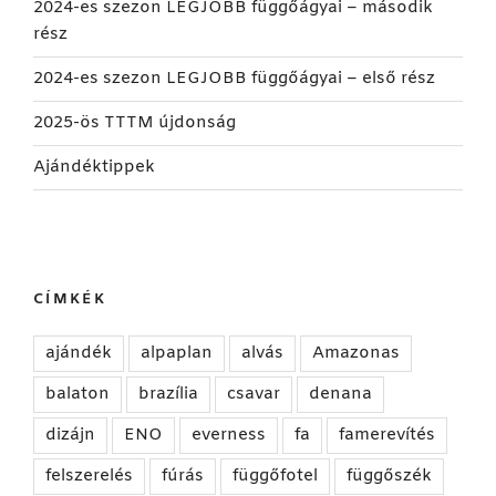
2024-es szezon LEGJOBB függőágyai – második
rész
2024-es szezon LEGJOBB függőágyai – első rész
2025-ös TTTM újdonság
Ajándéktippek
CÍMKÉK
ajándék
alpaplan
alvás
Amazonas
balaton
brazília
csavar
denana
dizájn
ENO
everness
fa
famerevítés
felszerelés
fúrás
függőfotel
függőszék