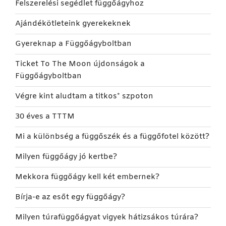
Felszerelési segédlet függőágyhoz
Ajándékötleteink gyerekeknek
Gyereknap a Függőágyboltban
Ticket To The Moon újdonságok a
Függőágyboltban
Végre kint aludtam a titkos* szpoton
30 éves a TTTM
Mi a különbség a függőszék és a függőfotel között?
Milyen függőágy jó kertbe?
Mekkora függőágy kell két embernek?
Bírja-e az esőt egy függőágy?
Milyen túrafüggőágyat vigyek hátizsákos túrára?