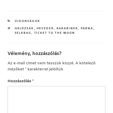
KATEGÓRIÁK
ÚJDONSÁGOK
CÍMKÉK
HÁLÓZSÁK
,
HEVEDER
,
KARABINER
,
PÁRNA
,
SELKBAG
,
TICKET TO THE MOON
Vélemény, hozzászólás?
Az e-mail címet nem tesszük közzé.
A kötelező
mezőket
*
karakterrel jelöltük
Hozzászólás
*