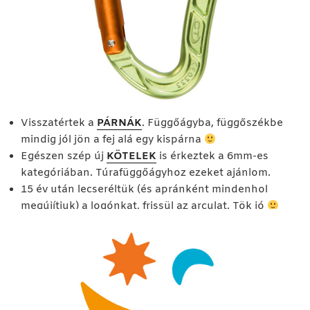
Visszatértek a
PÁRNÁK
. Függőágyba, függőszékbe
mindig jól jön a fej alá egy kispárna
Egészen szép új
KÖTELEK
is érkeztek a 6mm-es
kategóriában. Túrafüggőágyhoz ezeket ajánlom.
15 év után lecseréltük (és apránként mindenhol
megújítjuk) a logónkat, frissül az arculat. Tök jó