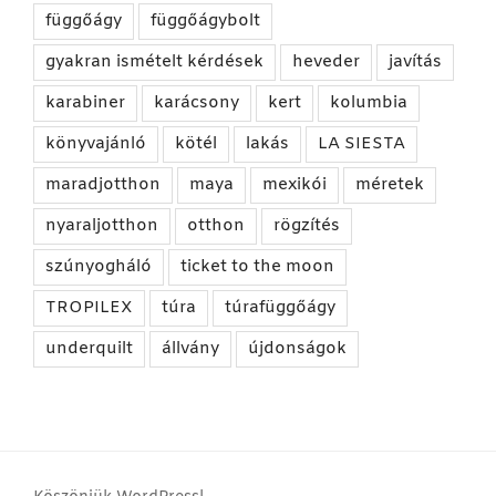
függőágy
függőágybolt
gyakran ismételt kérdések
heveder
javítás
karabiner
karácsony
kert
kolumbia
könyvajánló
kötél
lakás
LA SIESTA
maradjotthon
maya
mexikói
méretek
nyaraljotthon
otthon
rögzítés
szúnyogháló
ticket to the moon
TROPILEX
túra
túrafüggőágy
underquilt
állvány
újdonságok