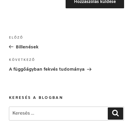
Bejegyzés
Korábbi
ELŐZŐ
navigáció
bejegyzés
Billenések
Következő
KÖVETKEZŐ
bejegyzés
A függőágyban fekvés tudománya
KERESÉS A BLOGBAN
Keresés
Keresé
a
következő
kifejezésre: