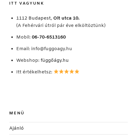
ITT VAGYUNK
1112 Budapest,
Olt utca 10.
(A Fehérvári útról pár éve elköltöztünk)
Mobil:
06-70-6513160
Email:
info@fuggoagy.hu
Webshop:
függőágy.hu
Itt értékelhetsz:
MENÜ
Ajánló