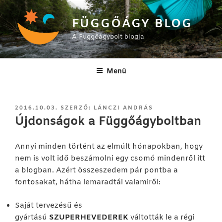
Tartalomhoz
FÜGGŐÁGY BLOG
A Függőágybolt blogja
Menü
BEKÜLDVE:
2016.10.03.
SZERZŐ:
LÁNCZI ANDRÁS
Újdonságok a Függőágyboltban
Annyi minden történt az elmúlt hónapokban, hogy
nem is volt idő beszámolni egy csomó mindenről itt
a blogban. Azért összeszedem pár pontba a
fontosakat, hátha lemaradtál valamiről:
Saját tervezésű és
gyártású
SZUPERHEVEDEREK
váltották le a régi