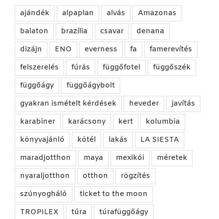
ajándék
alpaplan
alvás
Amazonas
balaton
brazília
csavar
denana
dizájn
ENO
everness
fa
famerevítés
felszerelés
fúrás
függőfotel
függőszék
függőágy
függőágybolt
gyakran ismételt kérdések
heveder
javítás
karabiner
karácsony
kert
kolumbia
könyvajánló
kötél
lakás
LA SIESTA
maradjotthon
maya
mexikói
méretek
nyaraljotthon
otthon
rögzítés
szúnyogháló
ticket to the moon
TROPILEX
túra
túrafüggőágy