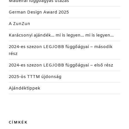
Madeirai függőágyas utazás
German Design Award 2025
A ZunZun
Karácsonyi ajándék… mi is legyen… mi is legyen…
2024-es szezon LEGJOBB függőágyai – második
rész
2024-es szezon LEGJOBB függőágyai – első rész
2025-ös TTTM újdonság
Ajándéktippek
CÍMKÉK