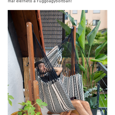
már elérhető a Függőágyboltban!