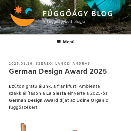
Tartalomhoz
FÜGGŐÁGY BLOG
A Függőágybolt blogja
Menü
BEKÜLDVE:
2025.02.26.
SZERZŐ:
LÁNCZI ANDRÁS
German Design Award 2025
Ezúton gratulálunk: a frankfurti Ambiente
szakkiállításon a
La Siesta
elnyerte a 2025-ös
German Design Award
díjat az
Udine Organic
függőszékért.