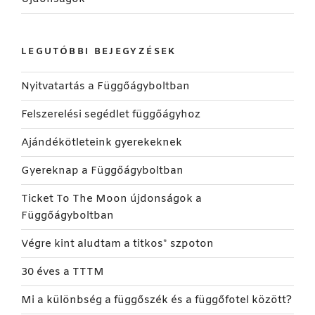
LEGUTÓBBI BEJEGYZÉSEK
Nyitvatartás a Függőágyboltban
Felszerelési segédlet függőágyhoz
Ajándékötleteink gyerekeknek
Gyereknap a Függőágyboltban
Ticket To The Moon újdonságok a
Függőágyboltban
Végre kint aludtam a titkos* szpoton
30 éves a TTTM
Mi a különbség a függőszék és a függőfotel között?