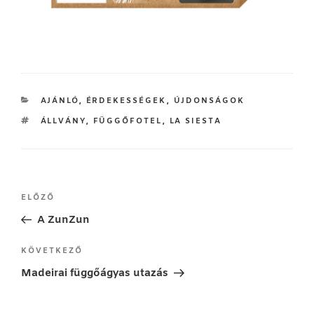
KATEGÓRIÁK
AJÁNLÓ
,
ÉRDEKESSÉGEK
,
ÚJDONSÁGOK
CÍMKÉK
ÁLLVÁNY
,
FÜGGŐFOTEL
,
LA SIESTA
Bejegyzés
Korábbi
ELŐZŐ
navigáció
bejegyzés
A ZunZun
Következő
KÖVETKEZŐ
bejegyzés
Madeirai függőágyas utazás