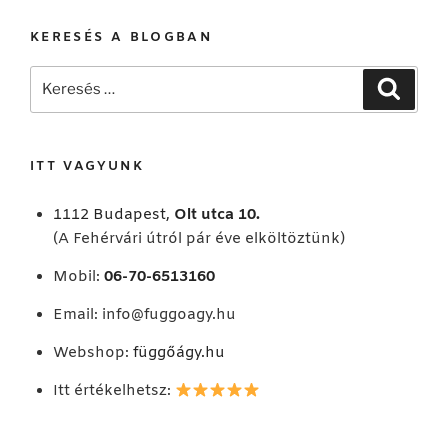
KERESÉS A BLOGBAN
Keresés
Keresé
a
következő
kifejezésre:
ITT VAGYUNK
1112 Budapest,
Olt utca 10.
(A Fehérvári útról pár éve elköltöztünk)
Mobil:
06-70-6513160
Email:
info@fuggoagy.hu
Webshop:
függőágy.hu
Itt értékelhetsz: