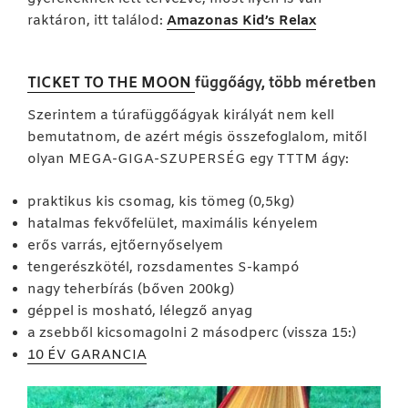
raktáron, itt találod:
Amazonas Kid’s Relax
TICKET TO THE MOON
függőágy, több méretben
Szerintem a túrafüggőágyak királyát nem kell
bemutatnom, de azért mégis összefoglalom, mitől
olyan MEGA-GIGA-SZUPERSÉG egy TTTM ágy:
praktikus kis csomag, kis tömeg (0,5kg)
hatalmas fekvőfelület, maximális kényelem
erős varrás, ejtőernyőselyem
tengerészkötél, rozsdamentes S-kampó
nagy teherbírás (bőven 200kg)
géppel is mosható, lélegző anyag
a zsebből kicsomagolni 2 másodperc (vissza 15:)
10 ÉV GARANCIA