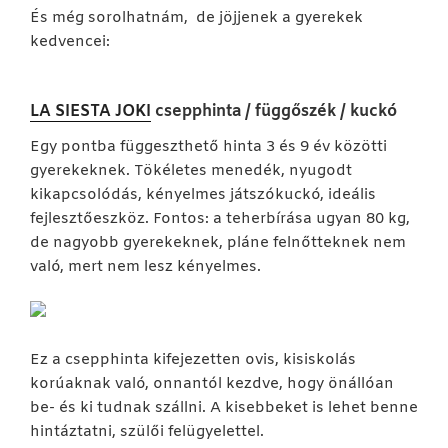
És még sorolhatnám, de jöjjenek a gyerekek
kedvencei:
LA SIESTA
JOKI
csepphinta / függőszék / kuckó
Egy pontba függeszthető hinta 3 és 9 év közötti
gyerekeknek. Tökéletes menedék, nyugodt
kikapcsolódás, kényelmes játszókuckó, ideális
fejlesztőeszköz. Fontos: a teherbírása ugyan 80 kg,
de nagyobb gyerekeknek, pláne felnőtteknek nem
való, mert nem lesz kényelmes.
Ez a csepphinta kifejezetten ovis, kisiskolás
korúaknak való, onnantól kezdve, hogy önállóan
be- és ki tudnak szállni. A kisebbeket is lehet benne
hintáztatni, szülői felügyelettel.