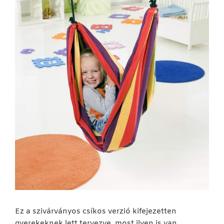
Ez a szivárványos csíkos verzió kifejezetten
gyerekeknek lett tervezve, most ilyen is van