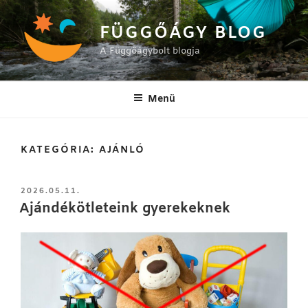
Tartalomhoz
FÜGGŐÁGY BLOG
A Függőágybolt blogja
Menü
KATEGÓRIA:
AJÁNLÓ
BEKÜLDVE:
2026.05.11.
Ajándékötleteink gyerekeknek