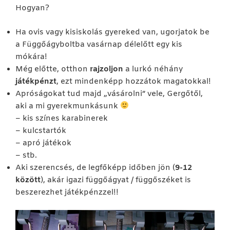
Hogyan?
Ha ovis vagy kisiskolás gyereked van, ugorjatok be
a Függőágyboltba vasárnap délelőtt egy kis
mókára!
Még előtte, otthon
rajzoljon
a lurkó néhány
játékpénzt
, ezt mindenképp hozzátok magatokkal!
Apróságokat tud majd „vásárolni” vele, Gergőtől,
aki a mi gyerekmunkásunk
– kis színes karabinerek
– kulcstartók
– apró játékok
– stb.
Aki szerencsés, de legfőképp időben jön (
9-12
között
), akár igazi függőágyat / függőszéket is
beszerezhet játékpénzzel!!