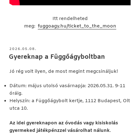
Itt rendelheted
meg:
fuggoagy.hu/ticket_to_the_moon
BEKÜLDVE:
2026.05.08.
Gyereknap a Függőágyboltban
Jó rég volt ilyen, de most megint megcsináljuk!
Dátum: május utolsó vasárnapja: 2026.05.31. 9-11
óráig.
Helyszín: a Függőágybolt kertje, 1112 Budapest, Olt
utca 10.
Az idei gyereknapon az óvodás vagy kisiskolás
gyermeked játékpénzzel vásárolhat nálunk
.