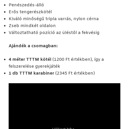
Penészedés-álló
Erős tengerészkötél
Kiváló minőségű tripla varrás, nylon cérna
Zseb mindkét oldalon
Változtatható pozíció az üléstől a fekvésig
Ajándék a csomagban:
4 méter TTTM kötél
(1200 Ft értékben), így a
felszerelése gyerekjáték
1 db TTTM karabiner
(2345 Ft értékben)