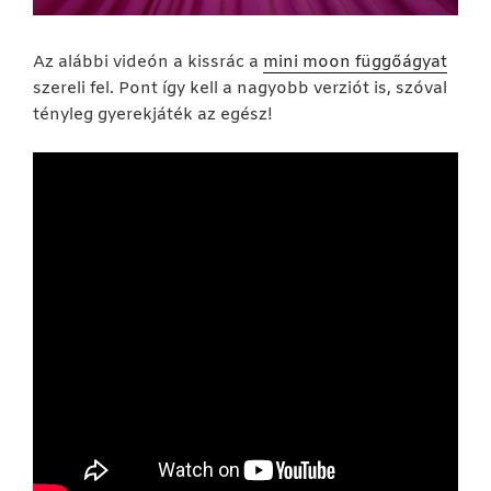
Az alábbi videón a kissrác a
mini moon függőágyat
szereli fel. Pont így kell a nagyobb verziót is, szóval
tényleg gyerekjáték az egész!