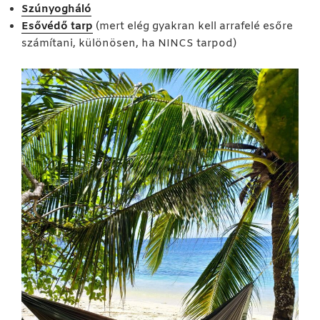
Szúnyogháló
Esővédő tarp
(mert elég gyakran kell arrafelé esőre
számítani, különösen, ha NINCS tarpod)