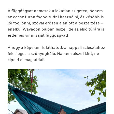
A függőágyat nemcsak a lakatlan szigeten, hanem
az egész túrán fogod tudni használni, és később is
jól fog jönni, szóval erősen ajánlott a beszerzése –
enélkül Wayagon bajban leszel, de az első túrára is
érdemes vinni saját függőágyat!
Ahogy a képeken is láthatod, a nappali sziesztához
felesleges a szúnyogháló. Ha nem alszol kint, ne
cipeld el magaddal!