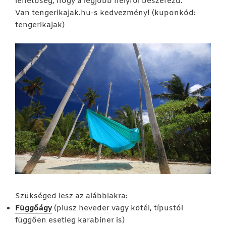
lehetőség, hogy a legjobb helyről beszerezd.
Van tengerikajak.hu-s kedvezmény! (kuponkód:
tengerikajak)
Szükséged lesz az alábbiakra:
Függőágy
(plusz heveder vagy kötél, típustól
függően esetleg karabiner is)