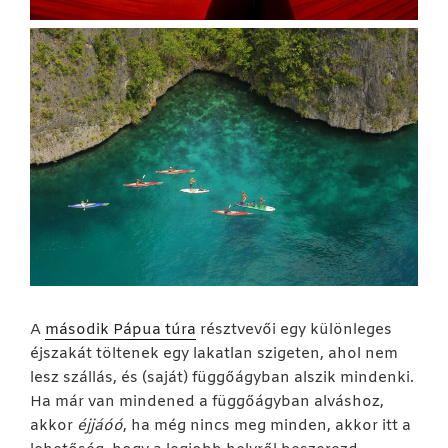
A
második Pápua túra
résztvevői egy különleges
éjszakát töltenek egy lakatlan szigeten, ahol nem
lesz szállás, és (saját) függőágyban alszik mindenki.
Ha már van mindened a függőágyban alváshoz,
akkor
éjjáóó
, ha még nincs meg minden, akkor itt a