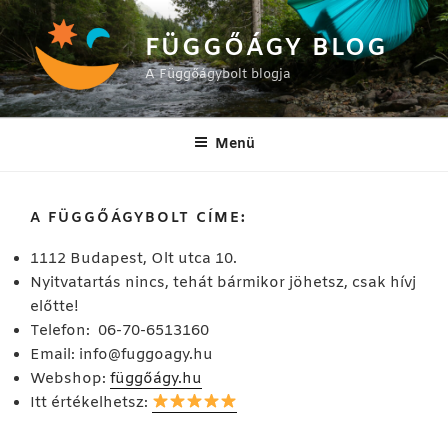
Tartalomhoz
FÜGGŐÁGY BLOG
A Függőágybolt blogja
Menü
A FÜGGŐÁGYBOLT CÍME:
1112 Budapest, Olt utca 10.
Nyitvatartás nincs, tehát bármikor jöhetsz, csak hívj
előtte!
Telefon: 06-70-6513160
Email:
info@fuggoagy.hu
Webshop:
függőágy.hu
Itt értékelhetsz: