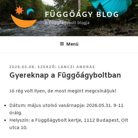
Tartalomhoz
FÜGGŐÁGY BLOG
A Függőágybolt blogja
Menü
BEKÜLDVE:
2026.05.08.
SZERZŐ:
LÁNCZI ANDRÁS
Gyereknap a Függőágyboltban
Jó rég volt ilyen, de most megint megcsináljuk!
Dátum: május utolsó vasárnapja: 2026.05.31. 9-11
óráig.
Helyszín: a Függőágybolt kertje, 1112 Budapest, Olt
utca 10.