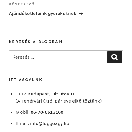
Következő
KÖVETKEZŐ
bejegyzés
Ajándékötleteink gyerekeknek
KERESÉS A BLOGBAN
Keresés
Keresé
a
következő
kifejezésre:
ITT VAGYUNK
1112 Budapest,
Olt utca 10.
(A Fehérvári útról pár éve elköltöztünk)
Mobil:
06-70-6513160
Email:
info@fuggoagy.hu