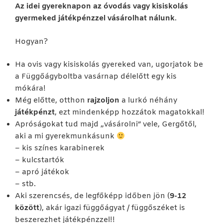
Az idei gyereknapon az óvodás vagy kisiskolás
gyermeked játékpénzzel vásárolhat nálunk
.
Hogyan?
Ha ovis vagy kisiskolás gyereked van, ugorjatok be
a Függőágyboltba vasárnap délelőtt egy kis
mókára!
Még előtte, otthon
rajzoljon
a lurkó néhány
játékpénzt
, ezt mindenképp hozzátok magatokkal!
Apróságokat tud majd „vásárolni” vele, Gergőtől,
aki a mi gyerekmunkásunk
– kis színes karabinerek
– kulcstartók
– apró játékok
– stb.
Aki szerencsés, de legfőképp időben jön (
9-12
között
), akár igazi függőágyat / függőszéket is
beszerezhet játékpénzzel!!