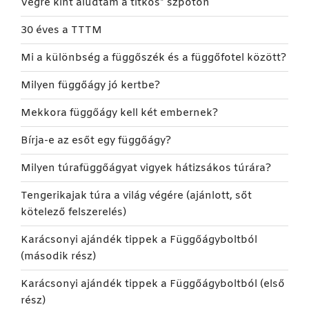
Végre kint aludtam a titkos* szpoton
30 éves a TTTM
Mi a különbség a függőszék és a függőfotel között?
Milyen függőágy jó kertbe?
Mekkora függőágy kell két embernek?
Bírja-e az esőt egy függőágy?
Milyen túrafüggőágyat vigyek hátizsákos túrára?
Tengerikajak túra a világ végére (ajánlott, sőt
kötelező felszerelés)
Karácsonyi ajándék tippek a Függőágyboltból
(második rész)
Karácsonyi ajándék tippek a Függőágyboltból (első
rész)