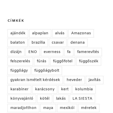
CÍMKÉK
ajándék
alpaplan
alvás
Amazonas
balaton
brazília
csavar
denana
dizájn
ENO
everness
fa
famerevítés
felszerelés
fúrás
függőfotel
függőszék
függőágy
függőágybolt
gyakran ismételt kérdések
heveder
javítás
karabiner
karácsony
kert
kolumbia
könyvajánló
kötél
lakás
LA SIESTA
maradjotthon
maya
mexikói
méretek