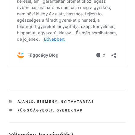
KATEGÓRIÁK
AJÁNLÓ
,
ESEMÉNY
,
NYITVATARTÁS
CÍMKÉK
FÜGGŐÁGYBOLT
,
GYEREKNAP