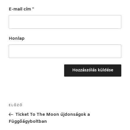
E-mail cím
*
Honlap
Bejegyzés
Korábbi
ELŐZŐ
navigáció
bejegyzés
Ticket To The Moon újdonságok a
Függőágyboltban