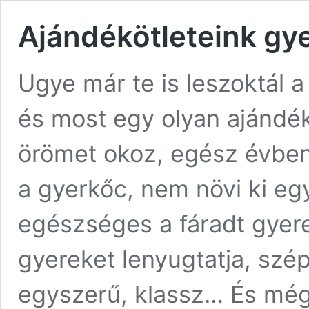
Ajándékötleteink gy
Ugye már te is leszoktál 
és most egy olyan ajándék
örömet okoz, egész évbe
a gyerkőc, nem növi ki egy
egészséges a fáradt gyerek
gyereket lenyugtatja, szé
egyszerű, klassz… És még