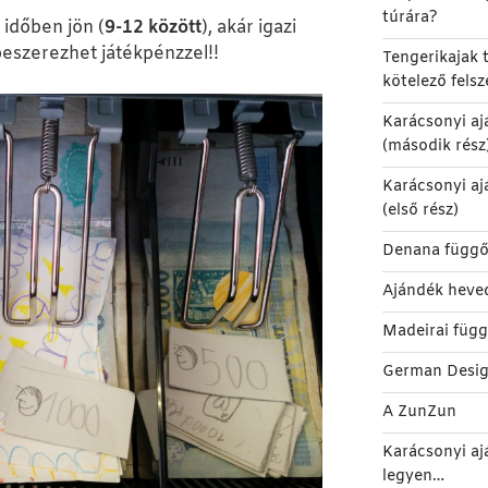
túrára?
 időben jön (
9-12 között
), akár igazi
beszerezhet játékpénzzel!!
Tengerikajak t
kötelező felsz
Karácsonyi aj
(második rész
Karácsonyi aj
(első rész)
Denana függő
Ajándék heve
Madeirai füg
German Desi
A ZunZun
Karácsonyi aj
legyen…