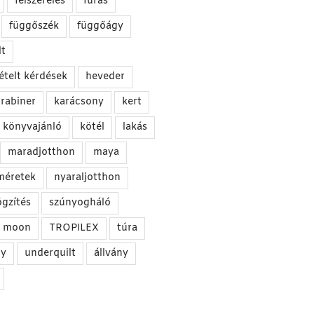
felszerelés
fúrás
függőszék
függőágy
t
ételt kérdések
heveder
rabiner
karácsony
kert
könyvajánló
kötél
lakás
maradjotthon
maya
méretek
nyaraljotthon
ögzítés
szúnyogháló
he moon
TROPILEX
túra
gy
underquilt
állvány