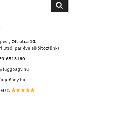
Keresés
K
pest,
Olt utca 10.
i útról pár éve elköltöztünk)
70-6513160
o@fuggoagy.hu
függőágy.hu
hetsz: