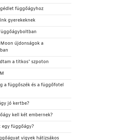
segédlet függőágyhoz
eink gyerekeknek
Függőágyboltban
e Moon újdonságok a
tban
udtam a titkos* szpoton
TM
g a függőszék és a függőfotel
gy jó kertbe?
őágy kell két embernek?
őt egy függőágy?
ggőágyat vigyek hátizsákos