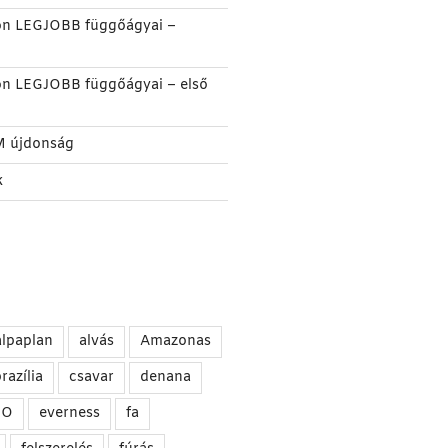
on LEGJOBB függőágyai –
on LEGJOBB függőágyai – első
M újdonság
k
alpaplan
alvás
Amazonas
razília
csavar
denana
NO
everness
fa