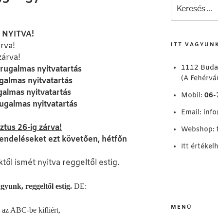
Keresés
a
következő
: NYITVA!
kifejezésre:
rva!
ITT VAGYUN
zárva!
1112 Buda
 rugalmas nyitvatartás
(A Fehérvár
galmas nyitvatartás
galmas nyitvatartás
Mobil:
06-
rugalmas nyitvatartás
Email:
inf
ztus 26-ig zárva!
Webshop:
ndeléseket ezt követően, hétfőn
Itt értékel
től ismét nyitva reggeltől estig.
yunk, reggeltől estig.
DE:
MENÜ
i az ABC-be kifliért,