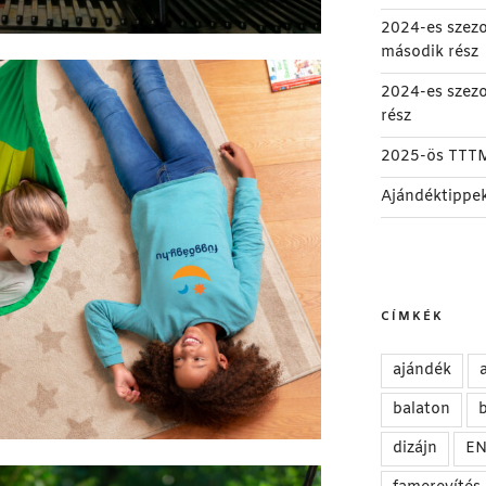
2024-es szez
második rész
2024-es szez
rész
2025-ös TTT
Ajándéktippe
CÍMKÉK
ajándék
balaton
b
dizájn
E