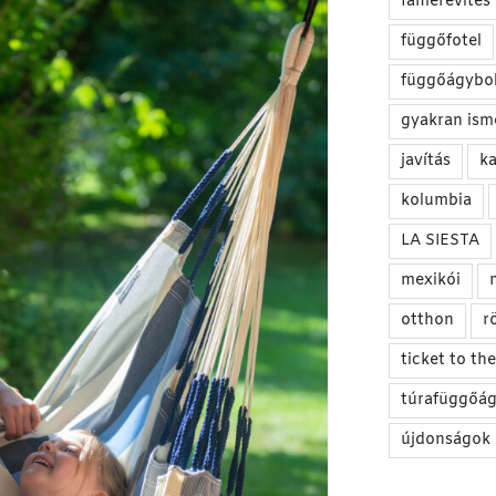
famerevítés
függőfotel
függőágybol
gyakran ism
javítás
ka
kolumbia
LA SIESTA
mexikói
otthon
r
ticket to t
túrafüggőá
újdonságok