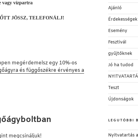
 vagy vízpartra
Ajánló
ŐTT JÖSSZ, TELEFONÁLJ!
Érdekességek
Esemény
Fesztivál
gyűjtőknek
képpen megérdemelsz egy 10%-os
Jó ha tudod
őágyra és függőszékre érvényes a
NYITVATARTÁ
Teszt
Újdonságok
gőágyboltban
LEGUTÓBBI 
Nyitvatartás
gint megcsináljuk!