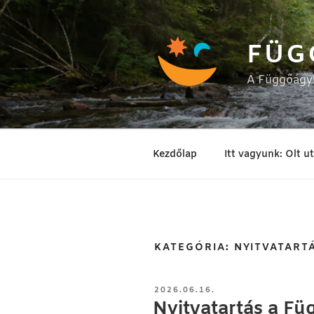
Tartalomhoz
FÜG
A Függőágyb
Kezdőlap
Itt vagyunk: Olt u
KATEGÓRIA:
NYITVATART
BEKÜLDVE:
2026.06.16.
Nyitvatartás a F