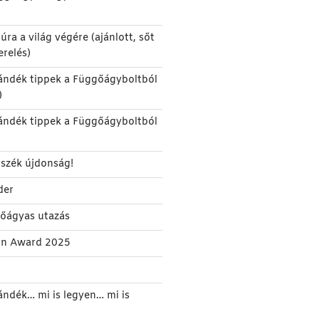
úra a világ végére (ajánlott, sőt
erelés)
ándék tippek a Függőágyboltból
)
ándék tippek a Függőágyboltból
szék újdonság!
der
gőágyas utazás
gn Award 2025
ándék… mi is legyen… mi is