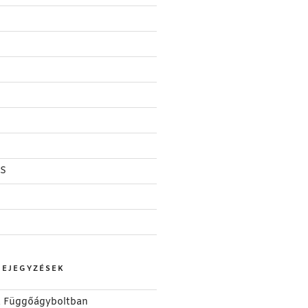
S
BEJEGYZÉSEK
 a Függőágyboltban