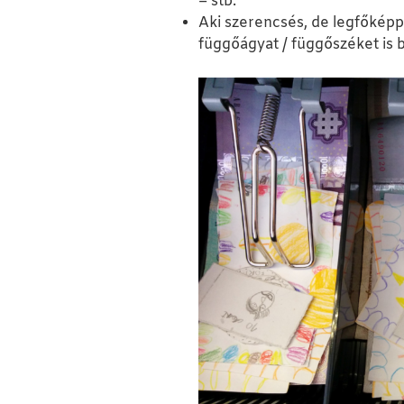
– stb.
Aki szerencsés, de legfőképp
függőágyat / függőszéket is 