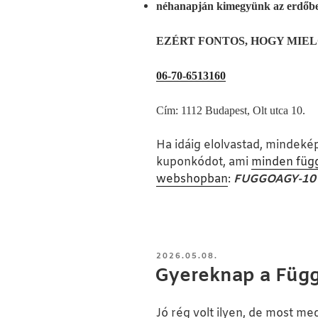
néhanapján kimegyünk az erdőbe
EZÉRT FONTOS, HOGY MIEL
06-70-6513160
Cím: 1112 Budapest, Olt utca 10.
Ha idáig elolvastad, minde
kuponkódot, ami
minden függ
webshopban
:
FUGGOAGY-10
BEKÜLDVE:
2026.05.08.
Gyereknap a Füg
Jó rég volt ilyen, de most me