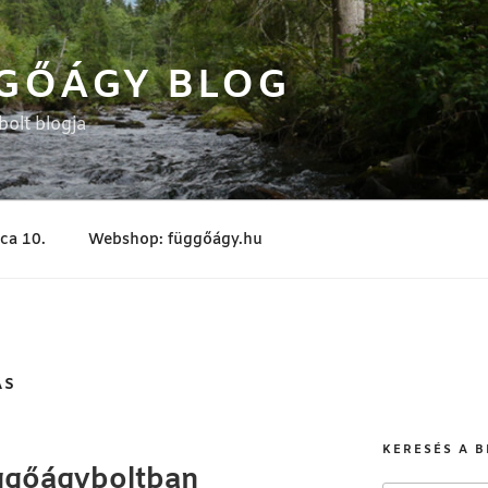
GŐÁGY BLOG
olt blogja
tca 10.
Webshop: függőágy.hu
ÁS
KERESÉS A 
üggőágyboltban