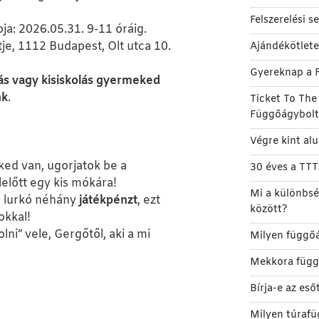
Felszerelési 
ja: 2026.05.31. 9-11 óráig.
je, 1112 Budapest, Olt utca 10.
Ajándékötlet
Gyereknap a 
ás vagy kisiskolás gyermeked
nk
.
Ticket To Th
Függőágybol
Végre kint al
ked van, ugorjatok be a
30 éves a TT
előtt egy kis mókára!
Mi a különbsé
 lurkó néhány
játékpénzt
, ezt
között?
kkal!
ni” vele, Gergőtől, aki a mi
Milyen függőá
Mekkora függ
Bírja-e az es
Milyen túrafü