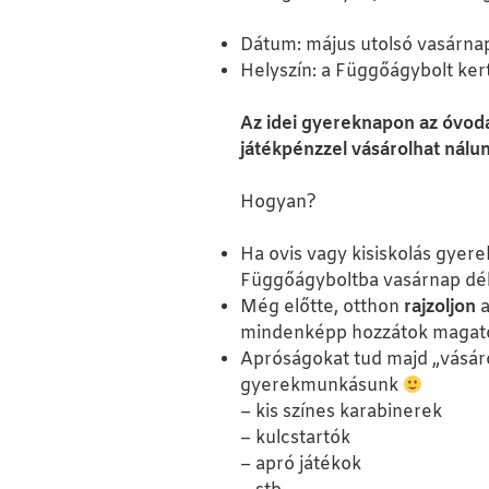
Dátum: május utolsó vasárnap
Helyszín: a Függőágybolt kert
Az idei gyereknapon az óvod
játékpénzzel vásárolhat nálu
Hogyan?
Ha ovis vagy kisiskolás gyere
Függőágyboltba vasárnap dél
Még előtte, otthon
rajzoljon
a
mindenképp hozzátok magato
Apróságokat tud majd „vásárol
gyerekmunkásunk
– kis színes karabinerek
– kulcstartók
– apró játékok