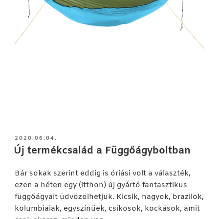
BEKÜLDVE:
2020.06.04.
Új termékcsalád a Függőágyboltban
Bár sokak szerint eddig is óriási volt a választék,
ezen a héten egy (itthon) új gyártó fantasztikus
függőágyait üdvözölhetjük. Kicsik, nagyok, brazilok,
kolumbiaiak, egyszínűek, csíkosok, kockások, amit