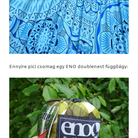
Ennyire pici csomag egy ENO doublenest függőágy: