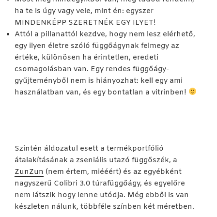
ha te is úgy vagy vele, mint én: egyszer
MINDENKÉPP SZERETNÉK EGY ILYET!
Attól a pillanattól kezdve, hogy nem lesz elérhető,
egy ilyen életre szóló függőágynak felmegy az
értéke, különösen ha érintetlen, eredeti
csomagolásban van. Egy rendes függőágy-
gyűjteményből nem is hiányozhat: kell egy ami
használatban van, és egy bontatlan a vitrinben!
Szintén áldozatul esett a termékportfólió
átalakításának a zseniális utazó függőszék, a
ZunZun
(nem értem, miééért) és az egyébként
nagyszerű Colibri 3.0 túrafüggőágy, és egyelőre
nem látszik hogy lenne utódja. Még ebből is van
készleten nálunk, többféle színben két méretben.