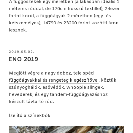
A függőszékek egy méretben (a lakásban ideális 1
méteres rúddal, de 170cm hosszú textillel), 24ezer
forint körül, a függőágyak 2 méretben (egy- és
kétszemélyes), 14790 és 23200 forint közötti áron
lesznek.
BEKÜLDVE:
2019.05.02.
ENO 2019
Megjött végre a nagy doboz, tele spéci
függőágyakkal és rengeteg kiegészítővel
, köztük
szúnyoghálók, esővédők, whoopie slingek,
hevederek, és egy tandem-függőágyazáshoz
készült távtartó rúd.
Ízelítő a színekből: