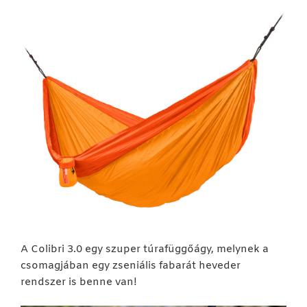
A Colibri 3.0 egy szuper túrafüggőágy, melynek a
csomagjában egy zseniális fabarát heveder
rendszer is benne van!