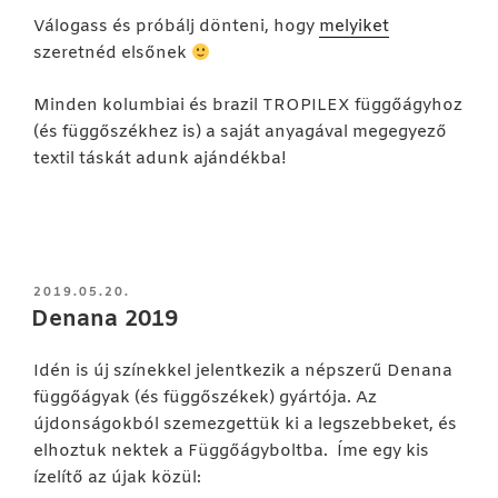
Válogass és próbálj dönteni, hogy
melyiket
szeretnéd elsőnek
Minden kolumbiai és brazil TROPILEX függőágyhoz
(és függőszékhez is) a saját anyagával megegyező
textil táskát adunk ajándékba!
BEKÜLDVE:
2019.05.20.
Denana 2019
Idén is új színekkel jelentkezik a népszerű Denana
függőágyak (és függőszékek) gyártója. Az
újdonságokból szemezgettük ki a legszebbeket, és
elhoztuk nektek a Függőágyboltba. Íme egy kis
ízelítő az újak közül: