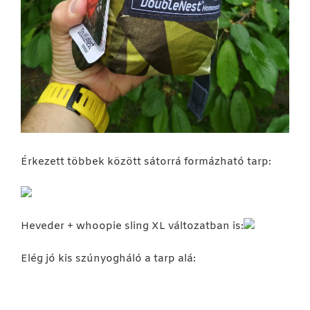
Érkezett többek között sátorrá formázható tarp:
Heveder + whoopie sling XL változatban is:
Elég jó kis szúnyogháló a tarp alá: