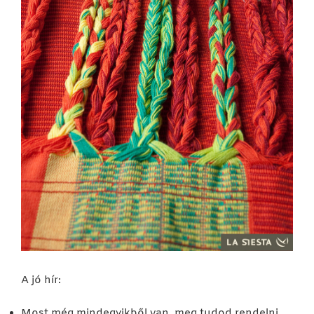
A jó hír:
Most még mindegyikből van, meg tudod rendelni,