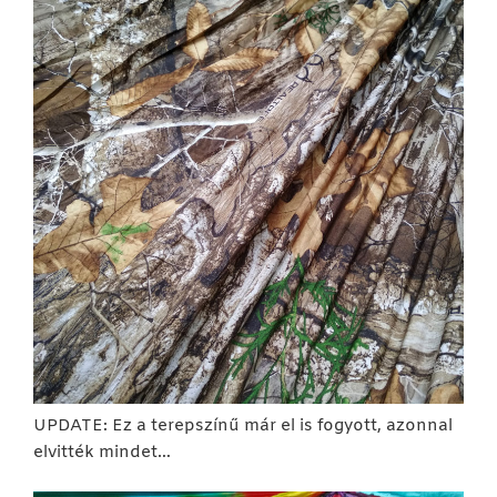
UPDATE: Ez a terepszínű már el is fogyott, azonnal
elvitték mindet…