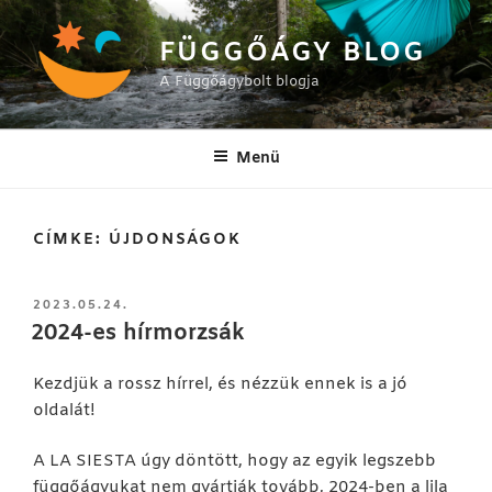
Tartalomhoz
FÜGGŐÁGY BLOG
A Függőágybolt blogja
Menü
CÍMKE:
ÚJDONSÁGOK
BEKÜLDVE:
2023.05.24.
2024-es hírmorzsák
Kezdjük a rossz hírrel, és nézzük ennek is a jó
oldalát!
A LA SIESTA úgy döntött, hogy az egyik legszebb
függőágyukat nem gyártják tovább, 2024-ben a lila