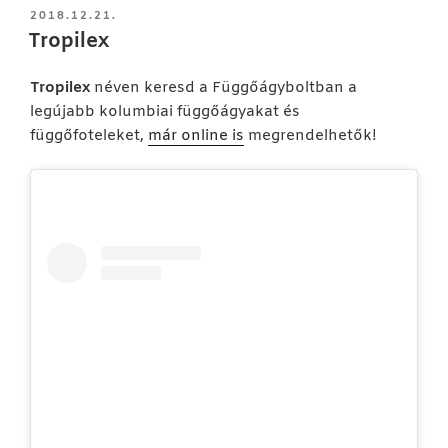
BEKÜLDVE:
2018.12.21.
Tropilex
Tropilex
néven keresd a Függőágyboltban a
legújabb kolumbiai függőágyakat és
függőfoteleket,
már online is
megrendelhetők!