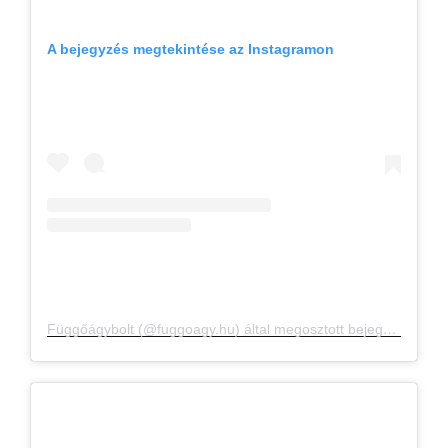
A bejegyzés megtekintése az Instagramon
Függőágybolt (@fuggoagy.hu) által megosztott bejegyzés
,
Dec 