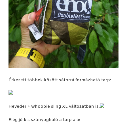
Érkezett többek között sátorrá formázható tarp:
Heveder + whoopie sling XL változatban is:
Elég jó kis szúnyogháló a tarp alá: