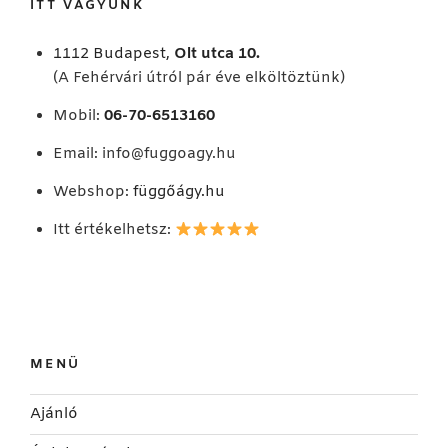
ITT VAGYUNK
1112 Budapest,
Olt utca 10.
(A Fehérvári útról pár éve elköltöztünk)
Mobil:
06-70-6513160
Email:
info@fuggoagy.hu
Webshop:
függőágy.hu
Itt értékelhetsz:
MENÜ
Ajánló