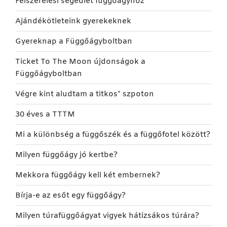
Felszerelési segédlet függőágyhoz
Ajándékötleteink gyerekeknek
Gyereknap a Függőágyboltban
Ticket To The Moon újdonságok a
Függőágyboltban
Végre kint aludtam a titkos* szpoton
30 éves a TTTM
Mi a különbség a függőszék és a függőfotel között?
Milyen függőágy jó kertbe?
Mekkora függőágy kell két embernek?
Bírja-e az esőt egy függőágy?
Milyen túrafüggőágyat vigyek hátizsákos túrára?