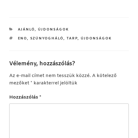
KATEGÓRIÁK
AJÁNLÓ
,
ÚJDONSÁGOK
CÍMKÉK
ENO
,
SZÚNYOGHÁLÓ
,
TARP
,
ÚJDONSÁGOK
Vélemény, hozzászólás?
Az e-mail címet nem tesszük közzé.
A kötelező
mezőket
*
karakterrel jelöltük
Hozzászólás
*