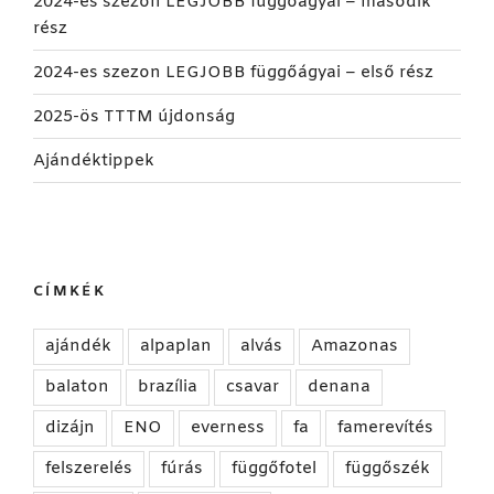
2024-es szezon LEGJOBB függőágyai – második
rész
2024-es szezon LEGJOBB függőágyai – első rész
2025-ös TTTM újdonság
Ajándéktippek
CÍMKÉK
ajándék
alpaplan
alvás
Amazonas
balaton
brazília
csavar
denana
dizájn
ENO
everness
fa
famerevítés
felszerelés
fúrás
függőfotel
függőszék