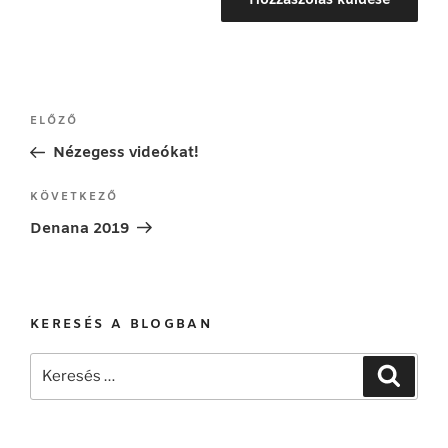
Bejegyzés
Korábbi
ELŐZŐ
navigáció
bejegyzés
Nézegess videókat!
Következő
KÖVETKEZŐ
bejegyzés
Denana 2019
KERESÉS A BLOGBAN
Keresés
Keresé
a
következő
kifejezésre: