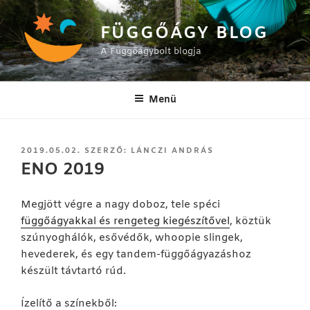
Tartalomhoz
FÜGGŐÁGY BLOG
A Függőágybolt blogja
Menü
BEKÜLDVE:
2019.05.02.
SZERZŐ:
LÁNCZI ANDRÁS
ENO 2019
Megjött végre a nagy doboz, tele spéci
függőágyakkal és rengeteg kiegészítővel
, köztük
szúnyoghálók, esővédők, whoopie slingek,
hevederek, és egy tandem-függőágyazáshoz
készült távtartó rúd.
Ízelítő a színekből: