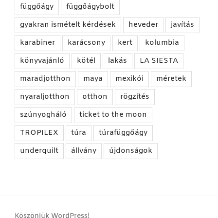
függőágy
függőágybolt
gyakran ismételt kérdések
heveder
javítás
karabiner
karácsony
kert
kolumbia
könyvajánló
kötél
lakás
LA SIESTA
maradjotthon
maya
mexikói
méretek
nyaraljotthon
otthon
rögzítés
szúnyogháló
ticket to the moon
TROPILEX
túra
túrafüggőágy
underquilt
állvány
újdonságok
Köszönjük WordPress!