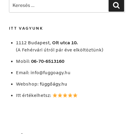
Keresés
Keresé
a
következő
kifejezésre:
ITT VAGYUNK
1112 Budapest,
Olt utca 10.
(A Fehérvári útról pár éve elköltöztünk)
Mobil:
06-70-6513160
Email:
info@fuggoagy.hu
Webshop:
függőágy.hu
Itt értékelhetsz: