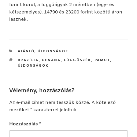
forint körül, a függőágyak 2 méretben (egy- és
kétszemélyes), 14790 és 23200 forint közötti áron
lesznek.
KATEGÓRIÁK
AJÁNLÓ
,
ÚJDONSÁGOK
CÍMKÉK
BRAZÍLIA
,
DENANA
,
FÜGGŐSZÉK
,
PAMUT
,
ÚJDONSÁGOK
Vélemény, hozzászólás?
Az e-mail címet nem tesszük közzé.
A kötelező
mezőket
*
karakterrel jelöltük
Hozzászólás
*