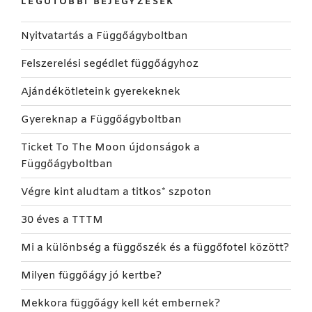
LEGUTÓBBI BEJEGYZÉSEK
Nyitvatartás a Függőágyboltban
Felszerelési segédlet függőágyhoz
Ajándékötleteink gyerekeknek
Gyereknap a Függőágyboltban
Ticket To The Moon újdonságok a
Függőágyboltban
Végre kint aludtam a titkos* szpoton
30 éves a TTTM
Mi a különbség a függőszék és a függőfotel között?
Milyen függőágy jó kertbe?
Mekkora függőágy kell két embernek?