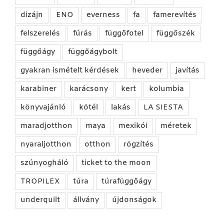
dizájn
ENO
everness
fa
famerevítés
felszerelés
fúrás
függőfotel
függőszék
függőágy
függőágybolt
gyakran ismételt kérdések
heveder
javítás
karabiner
karácsony
kert
kolumbia
könyvajánló
kötél
lakás
LA SIESTA
maradjotthon
maya
mexikói
méretek
nyaraljotthon
otthon
rögzítés
szúnyogháló
ticket to the moon
TROPILEX
túra
túrafüggőágy
underquilt
állvány
újdonságok