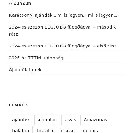
A ZunZun
Karácsonyi ajándék… mi is legyen… mi is legyen…
2024-es szezon LEGJOBB függőágyai – második
rész
2024-es szezon LEGJOBB függőágyai – első rész
2025-ös TTTM újdonság
Ajándéktippek
CÍMKÉK
ajándék
alpaplan
alvás
Amazonas
balaton
brazília
csavar
denana