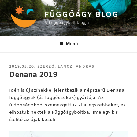
Tartalomhoz
FÜGGŐÁGY BLOG
A Függőágybolt blogja
Menü
BEKÜLDVE:
2019.05.20.
SZERZŐ:
LÁNCZI ANDRÁS
Denana 2019
Idén is új színekkel jelentkezik a népszerű Denana
függőágyak (és függőszékek) gyártója. Az
újdonságokból szemezgettük ki a legszebbeket, és
elhoztuk nektek a Függőágyboltba. Íme egy kis
ízelítő az újak közül: