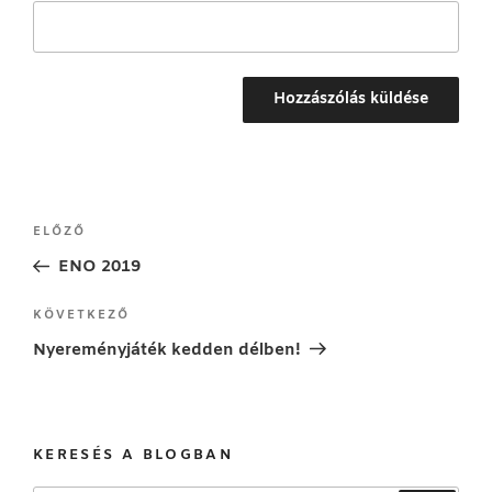
Bejegyzés
Korábbi
ELŐZŐ
navigáció
bejegyzés
ENO 2019
Következő
KÖVETKEZŐ
bejegyzés
Nyereményjáték kedden délben!
KERESÉS A BLOGBAN