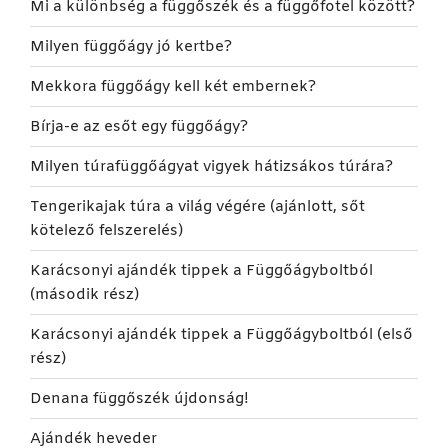
Mi a különbség a függőszék és a függőfotel között?
Milyen függőágy jó kertbe?
Mekkora függőágy kell két embernek?
Bírja-e az esőt egy függőágy?
Milyen túrafüggőágyat vigyek hátizsákos túrára?
Tengerikajak túra a világ végére (ajánlott, sőt
kötelező felszerelés)
Karácsonyi ajándék tippek a Függőágyboltból
(második rész)
Karácsonyi ajándék tippek a Függőágyboltból (első
rész)
Denana függőszék újdonság!
Ajándék heveder