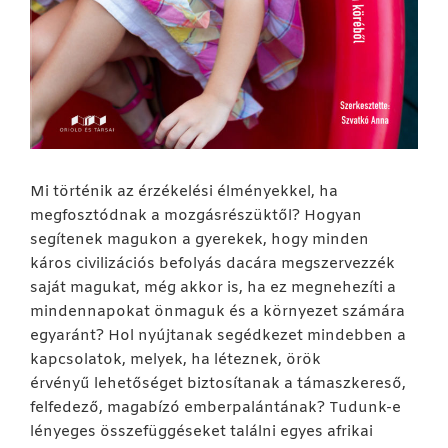
Mi történik az érzékelési élményekkel, ha
megfosztódnak a mozgásrészüktől? Hogyan
segítenek magukon a gyerekek, hogy minden
káros civilizációs befolyás dacára megszervezzék
saját magukat, még akkor is, ha ez megnehezíti a
mindennapokat önmaguk és a környezet számára
egyaránt? Hol nyújtanak segédkezet mindebben a
kapcsolatok, melyek, ha léteznek, örök
érvényű lehetőséget biztosítanak a támaszkereső,
felfedező, magabízó emberpalántának? Tudunk-e
lényeges összefüggéseket találni egyes afrikai