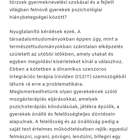
törzsek gyermeknevelési szokásai és a fejlett
világban felnövő gyerekek pszichológiai
hiánybetegségei között?
Nyugtalanító kérdések ezek. A
társadalomtudományokban éppen úgy, mint a
természettudományokban számtalan elképzelés
született az utóbbi időkben, amely utakat és
egyben megoldási kísérleteket kínál a válaszhoz.
Ebben a kötetben a dinamikus szenzoros
integrációs terápia (röviden DSZIT) szemszögéből
látunk rá erre a problematikára.
Megismerkedhetünk olyan gyerekeknek szóló
mozgásterápiás eljárásokkal, amelyek
pszichoterápiás kiindulásúak, játékra épülők, a
gyerekek önálló és felelősségteljes döntésein
alapulnak. A felelősség és az önállóság pedig a
saját test értelmes működtetésében rejlik: egyedül
felmászni, ugrani, pörögni, lendülni, billegni egy