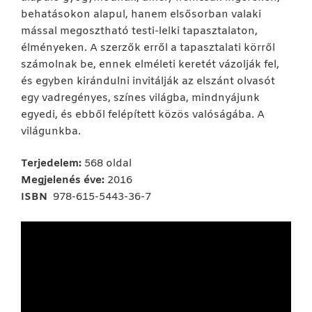
behatásokon alapul, hanem elsősorban valaki
mással megosztható testi-lelki tapasztalaton,
élményeken. A szerzők erről a tapasztalati körről
számolnak be, ennek elméleti keretét vázolják fel,
és egyben kirándulni invitálják az elszánt olvasót
egy vadregényes, színes világba, mindnyájunk
egyedi, és ebből felépített közös valóságába. A
világunkba.
Terjedelem:
568 oldal
Megjelenés éve:
2016
ISBN
978-615-5443-36-7