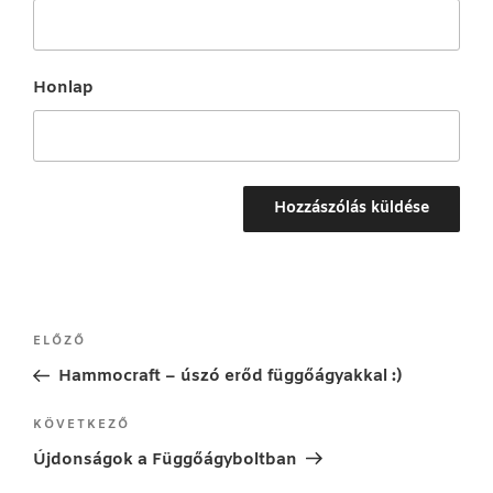
Honlap
Bejegyzés
Korábbi
ELŐZŐ
navigáció
bejegyzés
Hammocraft – úszó erőd függőágyakkal :)
Következő
KÖVETKEZŐ
bejegyzés
Újdonságok a Függőágyboltban