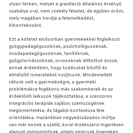
olyan térben, melyet a gravitáció általános érvényű
szabálya ural, nem csekély feladat, de egyben öröm,
mely magában hordja a felemelkedést,
kibontakozást.
Ezt a kötetet elsősorban gyermekekkel foglalkozó
gyógypedagógusoknak, pszichológusoknak,
óvodapedagógusoknak, tanítóknak,
gyógytornászoknak, orvosoknak állítottuk össze,
annak érdekében, hogy tudásukat bővítő és
elmélyítő ismereteket nyújtsunk. Mindemellett
célunk volt a gyermekségre, a gyermeki
problémákra fogékony más szakemberek és az
érdeklődő laikusok tájékoztatása, a szenzoros
integrációs terápiák sajátos szemszögének
megismertetése, és tágabb kontextusa fele
orientálása. Hazánkban negyedszázados múltja
van már ennek a szelíd, korai érzékszervi ingerlésen
alapuló gyógymódnak, amely nemcsak ingereken,