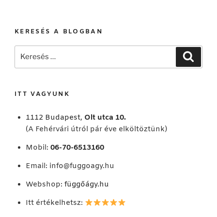
KERESÉS A BLOGBAN
Keresés
Keresé
a
következő
kifejezésre:
ITT VAGYUNK
1112 Budapest,
Olt utca 10.
(A Fehérvári útról pár éve elköltöztünk)
Mobil:
06-70-6513160
Email:
info@fuggoagy.hu
Webshop:
függőágy.hu
Itt értékelhetsz: