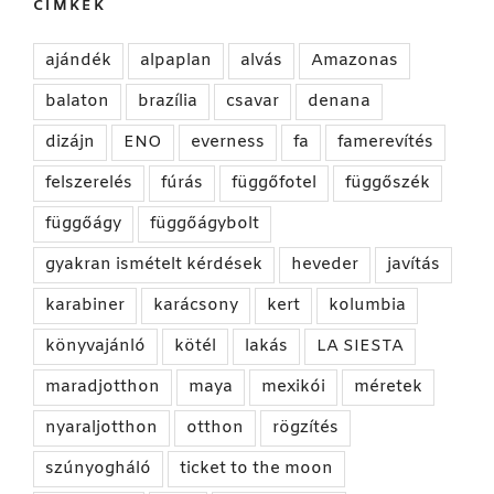
CÍMKÉK
ajándék
alpaplan
alvás
Amazonas
balaton
brazília
csavar
denana
dizájn
ENO
everness
fa
famerevítés
felszerelés
fúrás
függőfotel
függőszék
függőágy
függőágybolt
gyakran ismételt kérdések
heveder
javítás
karabiner
karácsony
kert
kolumbia
könyvajánló
kötél
lakás
LA SIESTA
maradjotthon
maya
mexikói
méretek
nyaraljotthon
otthon
rögzítés
szúnyogháló
ticket to the moon