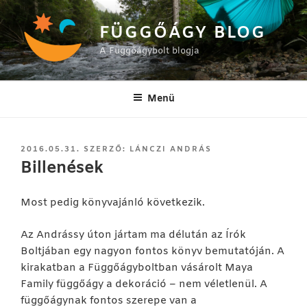
Tartalomhoz
FÜGGŐÁGY BLOG
A Függőágybolt blogja
Menü
BEKÜLDVE:
2016.05.31.
SZERZŐ:
LÁNCZI ANDRÁS
Billenések
Most pedig könyvajánló következik.
Az Andrássy úton jártam ma délután az Írók
Boltjában egy nagyon fontos könyv bemutatóján. A
kirakatban a Függőágyboltban vásárolt Maya
Family függőágy a dekoráció – nem véletlenül. A
függőágynak fontos szerepe van a