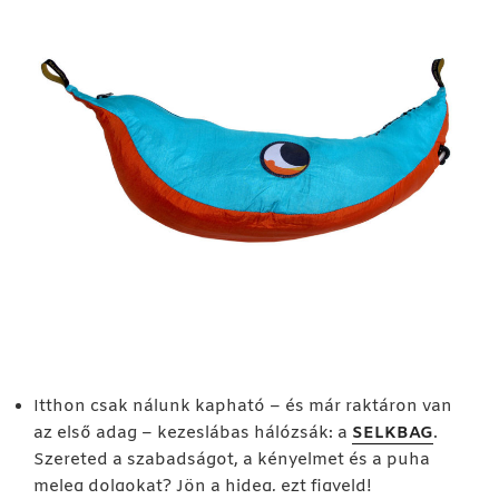
Itthon csak nálunk kapható – és már raktáron van
az első adag – kezeslábas hálózsák: a
SELKBAG
.
Szereted a szabadságot, a kényelmet és a puha
meleg dolgokat? Jön a hideg, ezt figyeld!