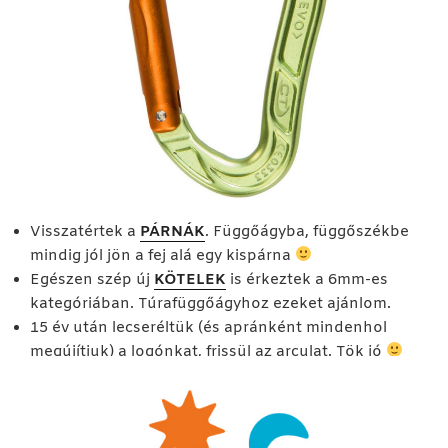
Visszatértek a
PÁRNÁK
. Függőágyba, függőszékbe
mindig jól jön a fej alá egy kispárna
Egészen szép új
KÖTELEK
is érkeztek a 6mm-es
kategóriában. Túrafüggőágyhoz ezeket ajánlom.
15 év után lecseréltük (és apránként mindenhol
megújítjuk) a logónkat, frissül az arculat. Tök jó