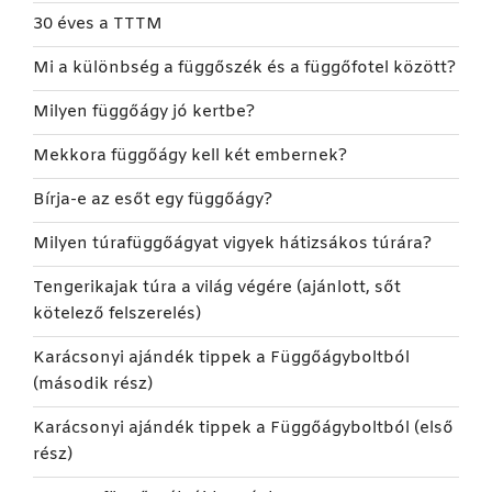
30 éves a TTTM
Mi a különbség a függőszék és a függőfotel között?
Milyen függőágy jó kertbe?
Mekkora függőágy kell két embernek?
Bírja-e az esőt egy függőágy?
Milyen túrafüggőágyat vigyek hátizsákos túrára?
Tengerikajak túra a világ végére (ajánlott, sőt
kötelező felszerelés)
Karácsonyi ajándék tippek a Függőágyboltból
(második rész)
Karácsonyi ajándék tippek a Függőágyboltból (első
rész)