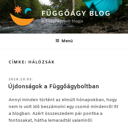
Tartalomhoz
FÜGGŐÁGY BLOG
A Függőágybolt blogja
Menü
CÍMKE:
HÁLÓZSÁK
BEKÜLDVE:
2016.10.03.
Újdonságok a Függőágyboltban
Annyi minden történt az elmúlt hónapokban, hogy
nem is volt idő beszámolni egy csomó mindenről itt
a blogban. Azért összeszedem pár pontba a
fontosakat, hátha lemaradtál valamiről: