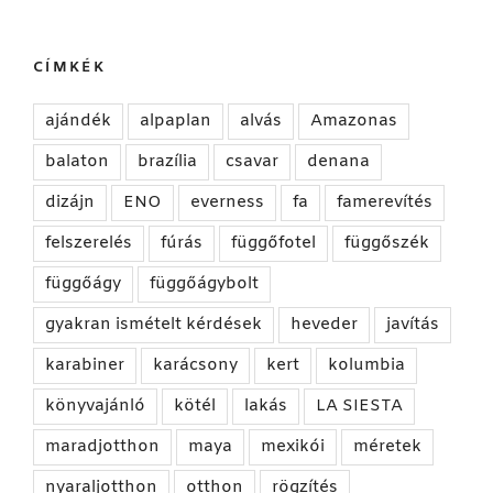
CÍMKÉK
ajándék
alpaplan
alvás
Amazonas
balaton
brazília
csavar
denana
dizájn
ENO
everness
fa
famerevítés
felszerelés
fúrás
függőfotel
függőszék
függőágy
függőágybolt
gyakran ismételt kérdések
heveder
javítás
karabiner
karácsony
kert
kolumbia
könyvajánló
kötél
lakás
LA SIESTA
maradjotthon
maya
mexikói
méretek
nyaraljotthon
otthon
rögzítés