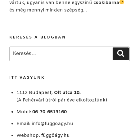
vártuk, ugyanis van benne egyszínű
csokibarna
és még mennyi minden szépség…
KERESÉS A BLOGBAN
Keresés
Keresé
a
következő
kifejezésre:
ITT VAGYUNK
1112 Budapest,
Olt utca 10.
(A Fehérvári útról pár éve elköltöztünk)
Mobil:
06-70-6513160
Email:
info@fuggoagy.hu
Webshop:
függőágy.hu