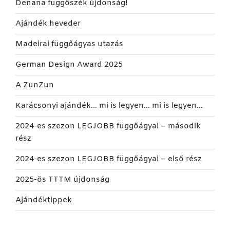
Denana függőszék újdonság!
Ajándék heveder
Madeirai függőágyas utazás
German Design Award 2025
A ZunZun
Karácsonyi ajándék… mi is legyen… mi is legyen…
2024-es szezon LEGJOBB függőágyai – második
rész
2024-es szezon LEGJOBB függőágyai – első rész
2025-ös TTTM újdonság
Ajándéktippek