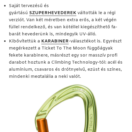
Saját tervezésű és
gyártású
SZUPERHEVEDEREK
váltották le a régi
verziót. Van két méretben extra erős, a két végén
füllel rendelkező, és van kötéllel kiegészíthető fa-
barát hevederünk is, mindegyik UV-álló.
Kibővítettük a
KARABINER
-választékot is. Egyrészt
megérkezett a Ticket To The Moon függőágyak
fekete karabinere, másrészt egy sor masszív profi
darabot hoztunk a Climbing Technology-tól: acél és
alumínium, csavaros és drótnyelvű, ezüst és színes,
mindenki megtalálja a neki valót.