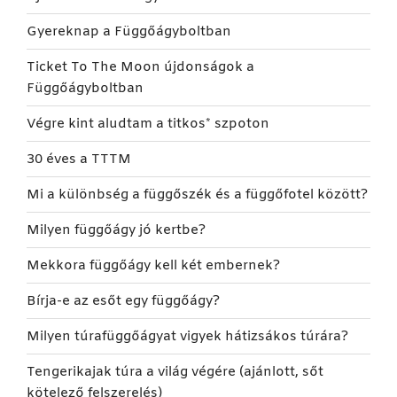
Gyereknap a Függőágyboltban
Ticket To The Moon újdonságok a
Függőágyboltban
Végre kint aludtam a titkos* szpoton
30 éves a TTTM
Mi a különbség a függőszék és a függőfotel között?
Milyen függőágy jó kertbe?
Mekkora függőágy kell két embernek?
Bírja-e az esőt egy függőágy?
Milyen túrafüggőágyat vigyek hátizsákos túrára?
Tengerikajak túra a világ végére (ajánlott, sőt
kötelező felszerelés)