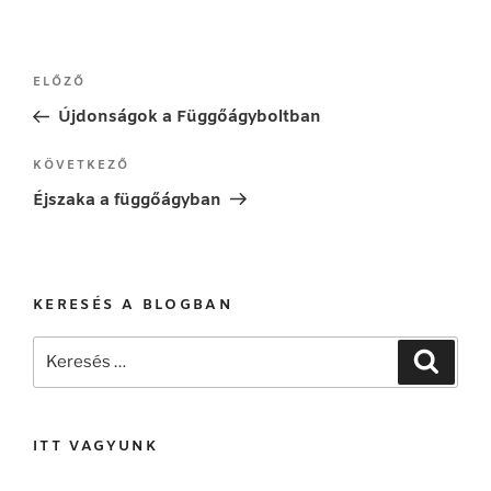
Bejegyzés
Korábbi
ELŐZŐ
navigáció
bejegyzés
Újdonságok a Függőágyboltban
Következő
KÖVETKEZŐ
bejegyzés
Éjszaka a függőágyban
KERESÉS A BLOGBAN
Keresés
Keresé
a
következő
kifejezésre:
ITT VAGYUNK