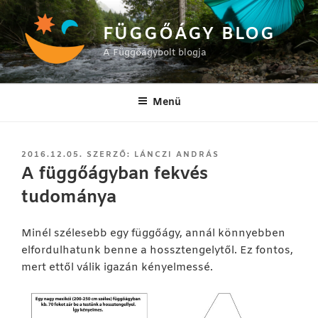
Tartalomhoz
FÜGGŐÁGY BLOG
A Függőágybolt blogja
Menü
BEKÜLDVE:
2016.12.05.
SZERZŐ:
LÁNCZI ANDRÁS
A függőágyban fekvés
tudománya
Minél szélesebb egy függőágy, annál könnyebben
elfordulhatunk benne a hossztengelytől. Ez fontos,
mert ettől válik igazán kényelmessé.