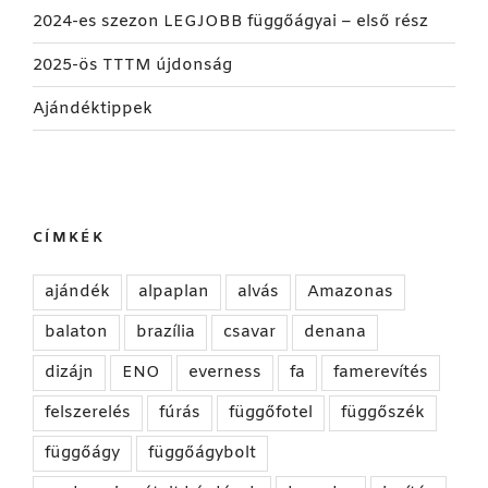
2024-es szezon LEGJOBB függőágyai – első rész
2025-ös TTTM újdonság
Ajándéktippek
CÍMKÉK
ajándék
alpaplan
alvás
Amazonas
balaton
brazília
csavar
denana
dizájn
ENO
everness
fa
famerevítés
felszerelés
fúrás
függőfotel
függőszék
függőágy
függőágybolt