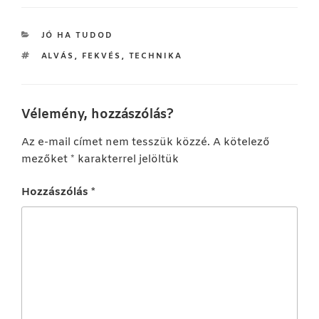
KATEGÓRIÁK
JÓ HA TUDOD
CÍMKÉK
ALVÁS
,
FEKVÉS
,
TECHNIKA
Vélemény, hozzászólás?
Az e-mail címet nem tesszük közzé.
A kötelező
mezőket
*
karakterrel jelöltük
Hozzászólás
*