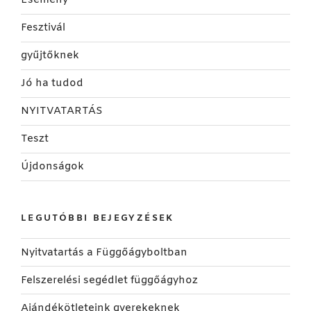
Esemény
Fesztivál
gyűjtőknek
Jó ha tudod
NYITVATARTÁS
Teszt
Újdonságok
LEGUTÓBBI BEJEGYZÉSEK
Nyitvatartás a Függőágyboltban
Felszerelési segédlet függőágyhoz
Ajándékötleteink gyerekeknek