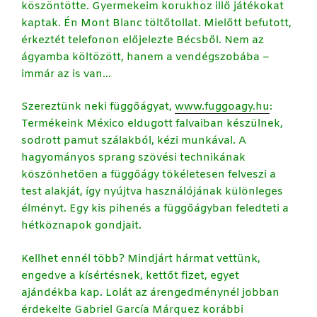
köszöntötte. Gyermekeim korukhoz illő játékokat
kaptak. Én Mont Blanc töltőtollat. Mielőtt befutott,
érkeztét telefonon előjelezte Bécsből. Nem az
ágyamba költözött, hanem a vendégszobába –
immár az is van…
Szereztünk neki függőágyat,
www.fuggoagy.hu
:
Termékeink México eldugott falvaiban készülnek,
sodrott pamut szálakból, kézi munkával. A
hagyományos sprang szövési technikának
köszönhetően a függőágy tökéletesen felveszi a
test alakját, így nyújtva használójának különleges
élményt. Egy kis pihenés a függőágyban feledteti a
hétköznapok gondjait.
Kellhet ennél több? Mindjárt hármat vettünk,
engedve a kísértésnek, kettőt fizet, egyet
ajándékba kap. Lolát az árengedménynél jobban
érdekelte Gabriel García Márquez korábbi