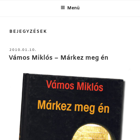
Menü
BEJEGYZÉSEK
BEKÜLDVE:
2010.01.10.
Vámos Miklós – Márkez meg én