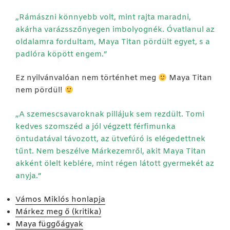
„Rámászni könnyebb volt, mint rajta maradni,
akárha varázsszőnyegen imbolyognék. Óvatlanul az
oldalamra fordultam, Maya Titan pördült egyet, s a
padlóra köpött engem.”
Ez nyilvánvalóan nem történhet meg
Maya Titan
nem pördül!
„A szemescsavaroknak pillájuk sem rezdült. Tomi
kedves szomszéd a jól végzett férfimunka
öntudatával távozott, az ütvefúró is elégedettnek
tűnt. Nem beszélve Márkezemről, akit Maya Titan
akként ölelt keblére, mint régen látott gyermekét az
anyja.”
Vámos Miklós honlapja
Márkez meg ő (kritika)
Maya függőágyak