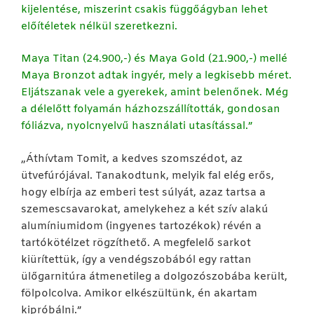
kijelentése, miszerint csakis függőágyban lehet
előítéletek nélkül szeretkezni.
Maya Titan (24.900,-) és Maya Gold (21.900,-) mellé
Maya Bronzot adtak ingyér, mely a legkisebb méret.
Eljátszanak vele a gyerekek, amint belenőnek. Még
a délelőtt folyamán házhozszállították, gondosan
fóliázva, nyolcnyelvű használati utasítással.”
„Áthívtam Tomit, a kedves szomszédot, az
ütvefúrójával. Tanakodtunk, melyik fal elég erős,
hogy elbírja az emberi test súlyát, azaz tartsa a
szemescsavarokat, amelykehez a két szív alakú
alumíniumidom (ingyenes tartozékok) révén a
tartókötélzet rögzíthető. A megfelelő sarkot
kiürítettük, így a vendégszobából egy rattan
ülőgarnitúra átmenetileg a dolgozószobába került,
fölpolcolva. Amikor elkészültünk, én akartam
kipróbálni.”