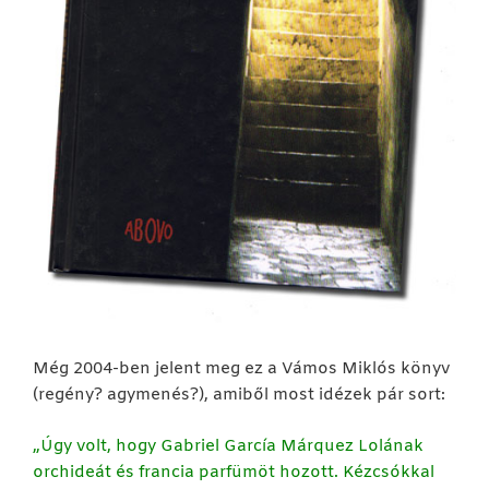
Még 2004-ben jelent meg ez a Vámos Miklós könyv
(regény? agymenés?), amiből most idézek pár sort:
„Úgy volt, hogy Gabriel García Márquez Lolának
orchideát és francia parfümöt hozott. Kézcsókkal