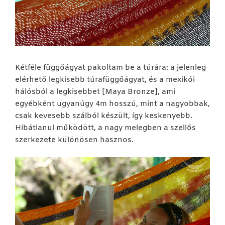
Kétféle függőágyat pakoltam be a túrára: a jelenleg
elérhető legkisebb túrafüggőágyat, és a mexikói
hálósból a legkisebbet [Maya Bronze], ami
egyébként ugyanúgy 4m hosszú, mint a nagyobbak,
csak kevesebb szálból készült, így keskenyebb.
Hibátlanul működött, a nagy melegben a szellős
szerkezete különösen hasznos.