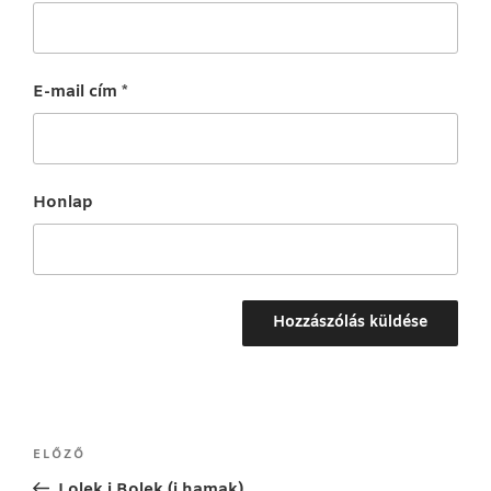
E-mail cím
*
Honlap
Bejegyzés
Korábbi
ELŐZŐ
navigáció
bejegyzés
Lolek i Bolek (i hamak)