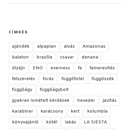
CÍMKÉK
ajándék
alpaplan
alvás
Amazonas
balaton
brazília
csavar
denana
dizájn
ENO
everness
fa
famerevítés
felszerelés
fúrás
függőfotel
függőszék
függőágy
függőágybolt
gyakran ismételt kérdések
heveder
javítás
karabiner
karácsony
kert
kolumbia
könyvajánló
kötél
lakás
LA SIESTA