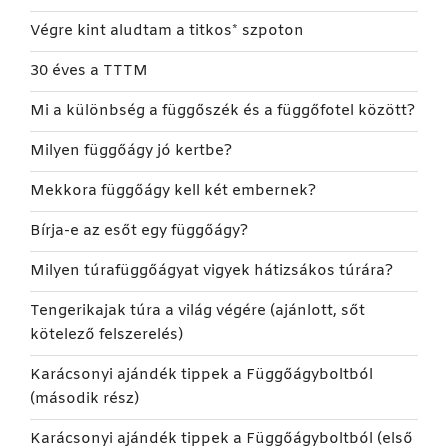
Végre kint aludtam a titkos* szpoton
30 éves a TTTM
Mi a különbség a függőszék és a függőfotel között?
Milyen függőágy jó kertbe?
Mekkora függőágy kell két embernek?
Bírja-e az esőt egy függőágy?
Milyen túrafüggőágyat vigyek hátizsákos túrára?
Tengerikajak túra a világ végére (ajánlott, sőt
kötelező felszerelés)
Karácsonyi ajándék tippek a Függőágyboltból
(második rész)
Karácsonyi ajándék tippek a Függőágyboltból (első