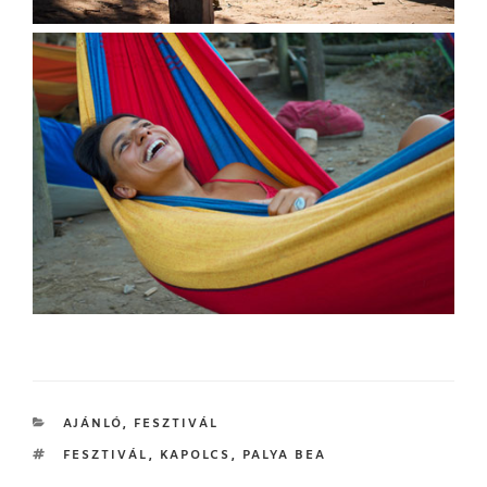
KATEGÓRIÁK
AJÁNLÓ
,
FESZTIVÁL
CÍMKÉK
FESZTIVÁL
,
KAPOLCS
,
PALYA BEA