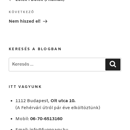
Következő
KÖVETKEZŐ
bejegyzés
Nem hiszed el!
KERESÉS A BLOGBAN
Keresés
Keresé
a
következő
kifejezésre:
ITT VAGYUNK
1112 Budapest,
Olt utca 10.
(A Fehérvári útról pár éve elköltöztünk)
Mobil:
06-70-6513160
Email:
info@fuggoagy.hu