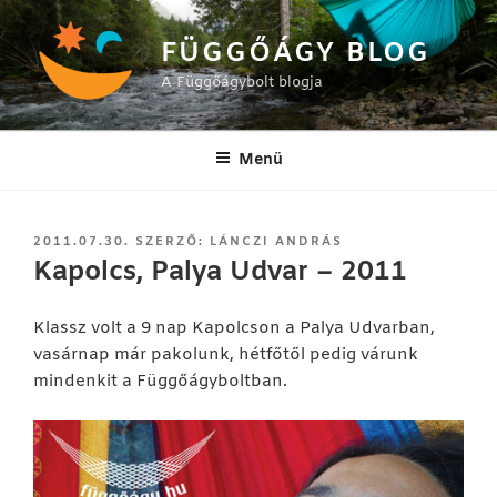
Tartalomhoz
FÜGGŐÁGY BLOG
A Függőágybolt blogja
Menü
BEKÜLDVE:
2011.07.30.
SZERZŐ:
LÁNCZI ANDRÁS
Kapolcs, Palya Udvar – 2011
Klassz volt a 9 nap Kapolcson a Palya Udvarban,
vasárnap már pakolunk, hétfőtől pedig várunk
mindenkit a Függőágyboltban.