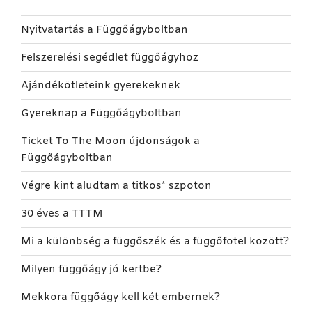
Nyitvatartás a Függőágyboltban
Felszerelési segédlet függőágyhoz
Ajándékötleteink gyerekeknek
Gyereknap a Függőágyboltban
Ticket To The Moon újdonságok a
Függőágyboltban
Végre kint aludtam a titkos* szpoton
30 éves a TTTM
Mi a különbség a függőszék és a függőfotel között?
Milyen függőágy jó kertbe?
Mekkora függőágy kell két embernek?