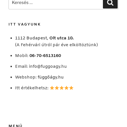
Keresé
a
következő
kifejezésre:
ITT VAGYUNK
1112 Budapest,
Olt utca 10.
(A Fehérvári útról pár éve elköltöztünk)
Mobil:
06-70-6513160
Email:
info@fuggoagy.hu
Webshop:
függőágy.hu
Itt értékelhetsz:
MENÜ