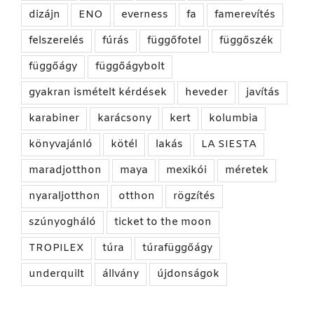
dizájn
ENO
everness
fa
famerevítés
felszerelés
fúrás
függőfotel
függőszék
függőágy
függőágybolt
gyakran ismételt kérdések
heveder
javítás
karabiner
karácsony
kert
kolumbia
könyvajánló
kötél
lakás
LA SIESTA
maradjotthon
maya
mexikói
méretek
nyaraljotthon
otthon
rögzítés
szúnyogháló
ticket to the moon
TROPILEX
túra
túrafüggőágy
underquilt
állvány
újdonságok