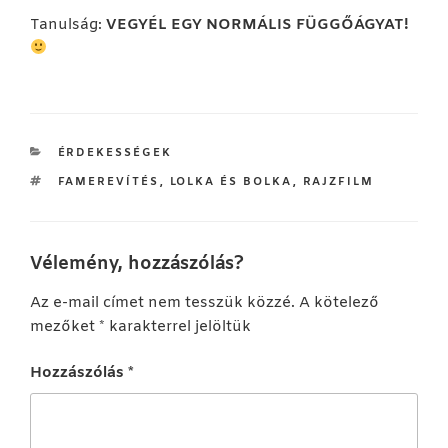
Tanulság:
VEGYÉL EGY NORMÁLIS FÜGGŐÁGYAT!
KATEGÓRIÁK
ÉRDEKESSÉGEK
CÍMKÉK
FAMEREVÍTÉS
,
LOLKA ÉS BOLKA
,
RAJZFILM
Vélemény, hozzászólás?
Az e-mail címet nem tesszük közzé.
A kötelező
mezőket
*
karakterrel jelöltük
Hozzászólás
*