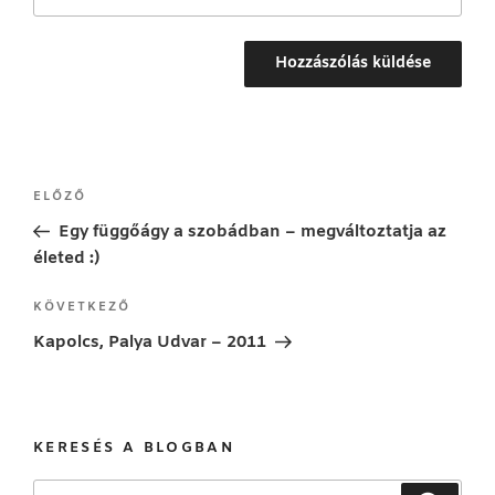
Bejegyzés
Korábbi
ELŐZŐ
navigáció
bejegyzés
Egy függőágy a szobádban – megváltoztatja az
életed :)
Következő
KÖVETKEZŐ
bejegyzés
Kapolcs, Palya Udvar – 2011
KERESÉS A BLOGBAN
Keresés