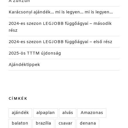
A ZunZun
Karácsonyi ajándék… mi is legyen… mi is legyen…
2024-es szezon LEGJOBB függőágyai – második
rész
2024-es szezon LEGJOBB függőágyai – első rész
2025-ös TTTM újdonság
Ajándéktippek
CÍMKÉK
ajándék
alpaplan
alvás
Amazonas
balaton
brazília
csavar
denana