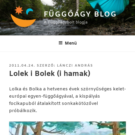
Tartalomhoz
FÜGGŐÁGY BLOG
A Függőágybolt blogja
Menü
BEKÜLDVE:
2011.04.24.
SZERZŐ:
LÁNCZI ANDRÁS
Lolek i Bolek (i hamak)
Lolka és Bolka a hetvenes évek szörnyűséges kelet-
európai egyen-függőágyával, a kispályás
focikapuból átalakított sonkakötözővel
próbálkozik.