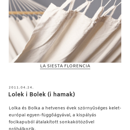
LA SIESTA
FLORENCIA
BEKÜLDVE:
2011.04.24.
Lolek i Bolek (i hamak)
Lolka és Bolka a hetvenes évek szörnyűséges kelet-
európai egyen-függőágyával, a kispályás
focikapuból átalakított sonkakötözővel
próbálkozik.