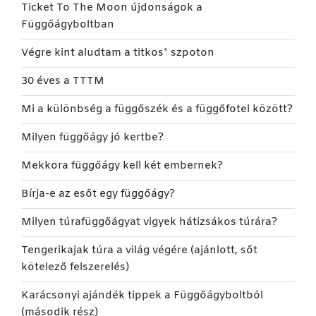
Ticket To The Moon újdonságok a
Függőágyboltban
Végre kint aludtam a titkos* szpoton
30 éves a TTTM
Mi a különbség a függőszék és a függőfotel között?
Milyen függőágy jó kertbe?
Mekkora függőágy kell két embernek?
Bírja-e az esőt egy függőágy?
Milyen túrafüggőágyat vigyek hátizsákos túrára?
Tengerikajak túra a világ végére (ajánlott, sőt
kötelező felszerelés)
Karácsonyi ajándék tippek a Függőágyboltból
(második rész)