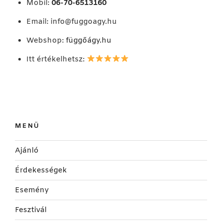
Mobil:
06-70-6513160
Email:
info@fuggoagy.hu
Webshop:
függőágy.hu
Itt értékelhetsz:
MENÜ
Ajánló
Érdekességek
Esemény
Fesztivál