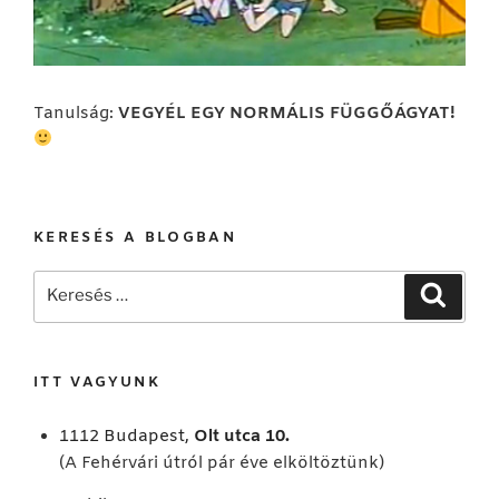
Tanulság:
VEGYÉL EGY NORMÁLIS FÜGGŐÁGYAT!
KERESÉS A BLOGBAN
Keresés
Keresé
a
következő
kifejezésre:
ITT VAGYUNK
1112 Budapest,
Olt utca 10.
(A Fehérvári útról pár éve elköltöztünk)