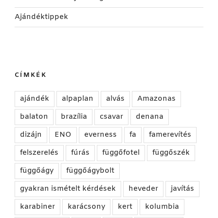
Ajándéktippek
CÍMKÉK
ajándék
alpaplan
alvás
Amazonas
balaton
brazília
csavar
denana
dizájn
ENO
everness
fa
famerevítés
felszerelés
fúrás
függőfotel
függőszék
függőágy
függőágybolt
gyakran ismételt kérdések
heveder
javítás
karabiner
karácsony
kert
kolumbia