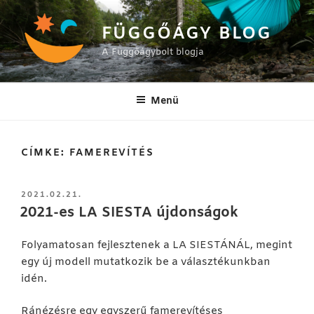
Tartalomhoz
FÜGGŐÁGY BLOG
A Függőágybolt blogja
Menü
CÍMKE:
FAMEREVÍTÉS
BEKÜLDVE:
2021.02.21.
2021-es LA SIESTA újdonságok
Folyamatosan fejlesztenek a LA SIESTÁNÁL, megint
egy új modell mutatkozik be a választékunkban
idén.
Ránézésre egy egyszerű famerevítéses