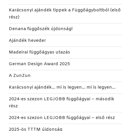
Karácsonyi ajándék tippek a Függőágyboltból (első
rész)
Denana függőszék újdonság!
Ajándék heveder
Madeirai függőágyas utazás
German Design Award 2025
A ZunZun
Karácsonyi ajándék… mi is legyen… mi is legyen…
2024-es szezon LEGJOBB függőágyai – második
rész
2024-es szezon LEGJOBB függőágyai – első rész
2025-ös TTTM újdonság