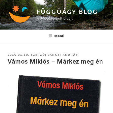
Tartalomhoz
FÜGGŐÁGY BLOG
A Függőágybolt blogja
Menü
BEKÜLDVE:
2010.01.10.
SZERZŐ:
LÁNCZI ANDRÁS
Vámos Miklós – Márkez meg én