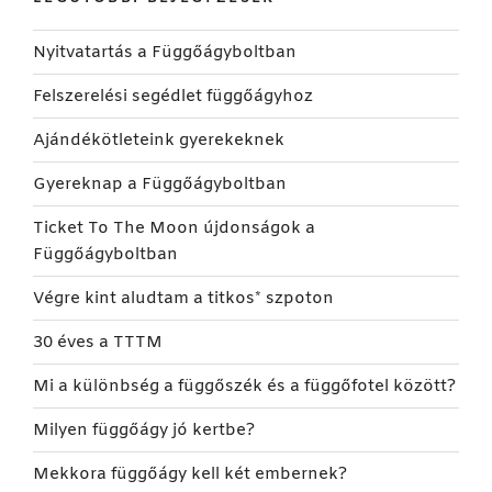
Nyitvatartás a Függőágyboltban
Felszerelési segédlet függőágyhoz
Ajándékötleteink gyerekeknek
Gyereknap a Függőágyboltban
Ticket To The Moon újdonságok a
Függőágyboltban
Végre kint aludtam a titkos* szpoton
30 éves a TTTM
Mi a különbség a függőszék és a függőfotel között?
Milyen függőágy jó kertbe?
Mekkora függőágy kell két embernek?