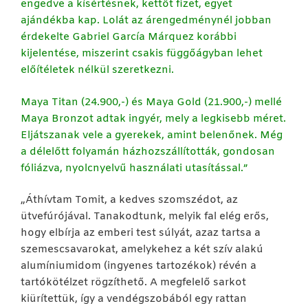
engedve a kísértésnek, kettőt fizet, egyet
ajándékba kap. Lolát az árengedménynél jobban
érdekelte Gabriel García Márquez korábbi
kijelentése, miszerint csakis függőágyban lehet
előítéletek nélkül szeretkezni.
Maya Titan (24.900,-) és Maya Gold (21.900,-) mellé
Maya Bronzot adtak ingyér, mely a legkisebb méret.
Eljátszanak vele a gyerekek, amint belenőnek. Még
a délelőtt folyamán házhozszállították, gondosan
fóliázva, nyolcnyelvű használati utasítással.”
„Áthívtam Tomit, a kedves szomszédot, az
ütvefúrójával. Tanakodtunk, melyik fal elég erős,
hogy elbírja az emberi test súlyát, azaz tartsa a
szemescsavarokat, amelykehez a két szív alakú
alumíniumidom (ingyenes tartozékok) révén a
tartókötélzet rögzíthető. A megfelelő sarkot
kiürítettük, így a vendégszobából egy rattan