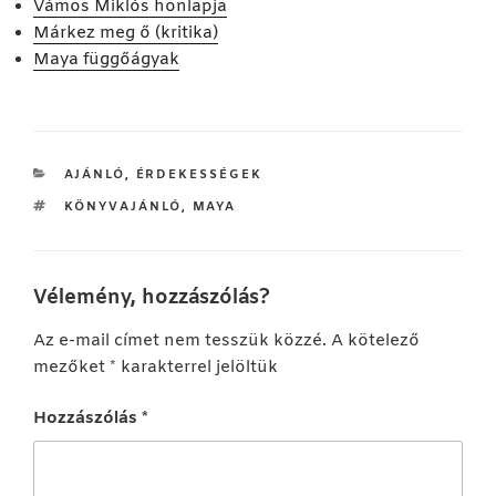
Vámos Miklós honlapja
Márkez meg ő (kritika)
Maya függőágyak
KATEGÓRIÁK
AJÁNLÓ
,
ÉRDEKESSÉGEK
CÍMKÉK
KÖNYVAJÁNLÓ
,
MAYA
Vélemény, hozzászólás?
Az e-mail címet nem tesszük közzé.
A kötelező
mezőket
*
karakterrel jelöltük
Hozzászólás
*