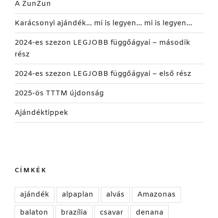
A ZunZun
Karácsonyi ajándék… mi is legyen… mi is legyen…
2024-es szezon LEGJOBB függőágyai – második
rész
2024-es szezon LEGJOBB függőágyai – első rész
2025-ös TTTM újdonság
Ajándéktippek
CÍMKÉK
ajándék
alpaplan
alvás
Amazonas
balaton
brazília
csavar
denana