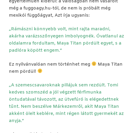
egyértelműen kiderül: a valóságban nem vásárolt
még a fuggoagy.hu-tól, de nem is próbált még
mexikói függőágyat, Azt írja ugyanis:
„Rámászni könnyebb volt, mint rajta maradni,
akárha varázsszőnyegen imbolyognék. Óvatlanul az
oldalamra fordultam, Maya Titan pördült egyet, s a
padlóra köpött engem.”
Ez nyilvánvalóan nem történhet meg
Maya Titan
nem pördül!
„A szemescsavaroknak pillájuk sem rezdült. Tomi
kedves szomszéd a jól végzett férfimunka
öntudatával távozott, az ütvefúró is elégedettnek
tűnt. Nem beszélve Márkezemről, akit Maya Titan
akként ölelt keblére, mint régen látott gyermekét az
anyja.”