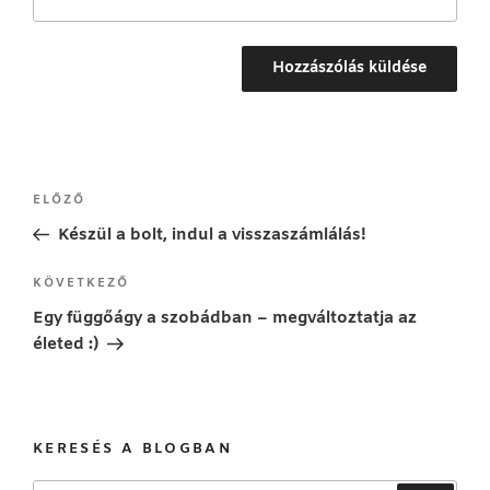
Bejegyzés
Korábbi
ELŐZŐ
navigáció
bejegyzés
Készül a bolt, indul a visszaszámlálás!
Következő
KÖVETKEZŐ
bejegyzés
Egy függőágy a szobádban – megváltoztatja az
életed :)
KERESÉS A BLOGBAN