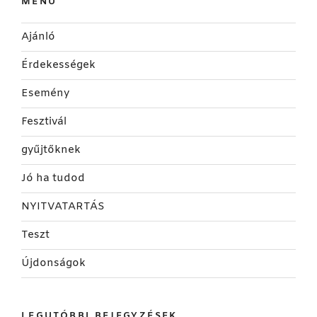
MENÜ
Ajánló
Érdekességek
Esemény
Fesztivál
gyűjtőknek
Jó ha tudod
NYITVATARTÁS
Teszt
Újdonságok
LEGUTÓBBI BEJEGYZÉSEK