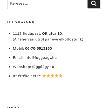
Keresés
Keresé
a
következő
kifejezésre:
ITT VAGYUNK
1112 Budapest,
Olt utca 10.
(A Fehérvári útról pár éve elköltöztünk)
Mobil:
06-70-6513160
Email:
info@fuggoagy.hu
Webshop:
függőágy.hu
Itt értékelhetsz: