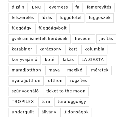
dizájn
ENO
everness
fa
famerevítés
felszerelés
fúrás
függőfotel
függőszék
függőágy
függőágybolt
gyakran ismételt kérdések
heveder
javítás
karabiner
karácsony
kert
kolumbia
könyvajánló
kötél
lakás
LA SIESTA
maradjotthon
maya
mexikói
méretek
nyaraljotthon
otthon
rögzítés
szúnyogháló
ticket to the moon
TROPILEX
túra
túrafüggőágy
underquilt
állvány
újdonságok