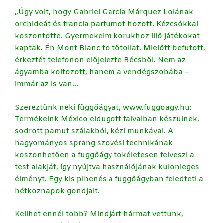
„Úgy volt, hogy Gabriel García Márquez Lolának
orchideát és francia parfümöt hozott. Kézcsókkal
köszöntötte. Gyermekeim korukhoz illő játékokat
kaptak. Én Mont Blanc töltőtollat. Mielőtt befutott,
érkeztét telefonon előjelezte Bécsből. Nem az
ágyamba költözött, hanem a vendégszobába –
immár az is van…
Szereztünk neki függőágyat,
www.fuggoagy.hu
:
Termékeink México eldugott falvaiban készülnek,
sodrott pamut szálakból, kézi munkával. A
hagyományos sprang szövési technikának
köszönhetően a függőágy tökéletesen felveszi a
test alakját, így nyújtva használójának különleges
élményt. Egy kis pihenés a függőágyban feledteti a
hétköznapok gondjait.
Kellhet ennél több? Mindjárt hármat vettünk,