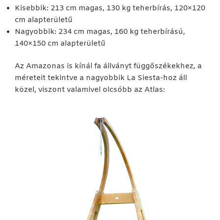
Kisebbik: 213 cm magas, 130 kg teherbírás, 120×120
cm alapterületű
Nagyobbik: 234 cm magas, 160 kg teherbírású,
140×150 cm alapterületű
Az Amazonas is kínál fa állványt függőszékekhez, a
méreteit tekintve a nagyobbik La Siesta-hoz áll
közel, viszont valamivel olcsóbb az Atlas: