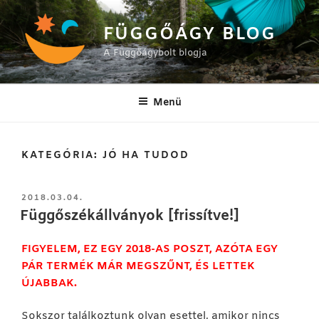
Tartalomhoz
FÜGGŐÁGY BLOG
A Függőágybolt blogja
Menü
KATEGÓRIA:
JÓ HA TUDOD
BEKÜLDVE:
2018.03.04.
Függőszékállványok [frissítve!]
FIGYELEM, EZ EGY 2018-AS POSZT, AZÓTA EGY
PÁR TERMÉK MÁR MEGSZŰNT, ÉS LETTEK
ÚJABBAK.
Sokszor találkoztunk olyan esettel, amikor nincs