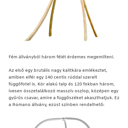
Fém állványból három félét érdemes megemlíteni.
Az első egy brutális nagy kalitkára emlékeztet,
amiben elfér egy 140 centis rúddal szerelt
függőfotel is. Kör alakú talp és 120 fokban három,
ívesen összetalálkozó masszív oszlop, középen egy
gyűrűs csavar, amire a függőszéket akaszthatjuk. Ez
a Romano állvány, ezüst színben rendelhető: