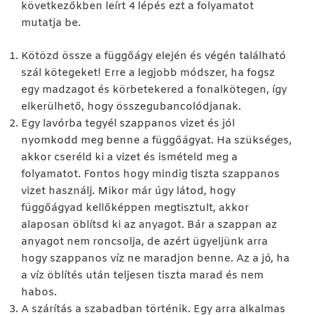
következőkben leírt 4 lépés ezt a folyamatot
mutatja be.
Kötözd össze a függőágy elején és végén található
szál kötegeket! Erre a legjobb módszer, ha fogsz
egy madzagot és körbetekered a fonalkötegen, így
elkerülhető, hogy összegubancolódjanak.
Egy lavórba tegyél szappanos vizet és jól
nyomkodd meg benne a függőágyat. Ha szükséges,
akkor cseréld ki a vizet és ismételd meg a
folyamatot. Fontos hogy mindig tiszta szappanos
vizet használj. Mikor már úgy látod, hogy
függőágyad kellőképpen megtisztult, akkor
alaposan öblítsd ki az anyagot. Bár a szappan az
anyagot nem roncsolja, de azért ügyeljünk arra
hogy szappanos víz ne maradjon benne. Az a jó, ha
a víz öblítés után teljesen tiszta marad és nem
habos.
A szárítás a szabadban történik. Egy arra alkalmas