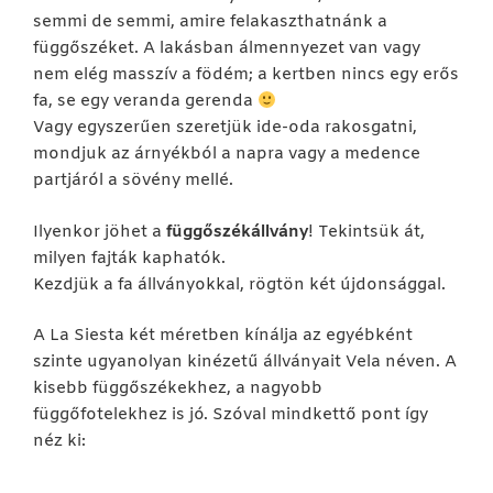
semmi de semmi, amire felakaszthatnánk a
függőszéket. A lakásban álmennyezet van vagy
nem elég masszív a födém; a kertben nincs egy erős
fa, se egy veranda gerenda
Vagy egyszerűen szeretjük ide-oda rakosgatni,
mondjuk az árnyékból a napra vagy a medence
partjáról a sövény mellé.
Ilyenkor jöhet a
függőszékállvány
! Tekintsük át,
milyen fajták kaphatók.
Kezdjük a fa állványokkal, rögtön két újdonsággal.
A La Siesta két méretben kínálja az egyébként
szinte ugyanolyan kinézetű állványait Vela néven. A
kisebb függőszékekhez, a nagyobb
függőfotelekhez is jó. Szóval mindkettő pont így
néz ki: