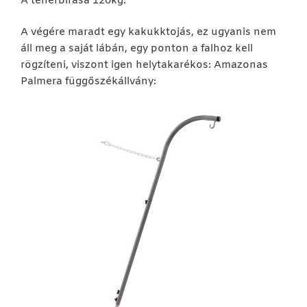
A teherbírása 120kg.
A végére maradt egy kakukktojás, ez ugyanis nem
áll meg a saját lábán, egy ponton a falhoz kell
rögzíteni, viszont igen helytakarékos: Amazonas
Palmera függőszékállvány: