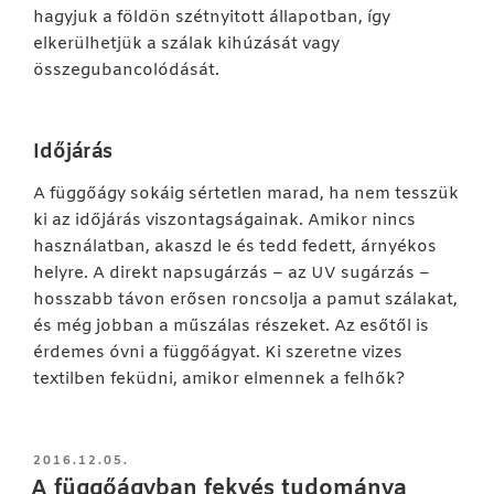
hagyjuk a földön szétnyitott állapotban, így
elkerülhetjük a szálak kihúzását vagy
összegubancolódását.
Időjárás
A függőágy sokáig sértetlen marad, ha nem tesszük
ki az időjárás viszontagságainak. Amikor nincs
használatban, akaszd le és tedd fedett, árnyékos
helyre. A direkt napsugárzás – az UV sugárzás –
hosszabb távon erősen roncsolja a pamut szálakat,
és még jobban a műszálas részeket. Az esőtől is
érdemes óvni a függőágyat. Ki szeretne vizes
textilben feküdni, amikor elmennek a felhők?
BEKÜLDVE:
2016.12.05.
A függőágyban fekvés tudománya