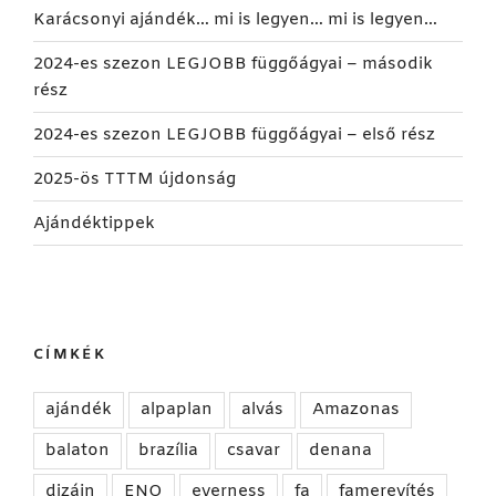
Karácsonyi ajándék… mi is legyen… mi is legyen…
2024-es szezon LEGJOBB függőágyai – második
rész
2024-es szezon LEGJOBB függőágyai – első rész
2025-ös TTTM újdonság
Ajándéktippek
CÍMKÉK
ajándék
alpaplan
alvás
Amazonas
balaton
brazília
csavar
denana
dizájn
ENO
everness
fa
famerevítés