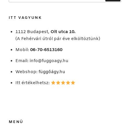
következő
kifejezésre:
ITT VAGYUNK
1112 Budapest,
Olt utca 10.
(A Fehérvári útról pár éve elköltöztünk)
Mobil:
06-70-6513160
Email:
info@fuggoagy.hu
Webshop:
függőágy.hu
Itt értékelhetsz:
MENÜ