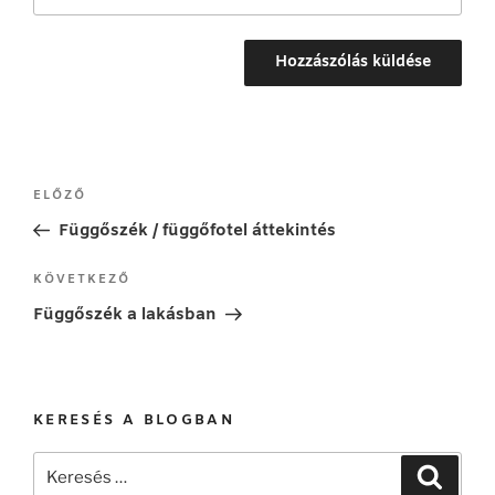
Bejegyzés
Korábbi
ELŐZŐ
navigáció
bejegyzés
Függőszék / függőfotel áttekintés
Következő
KÖVETKEZŐ
bejegyzés
Függőszék a lakásban
KERESÉS A BLOGBAN
Keresés
Keresé
a