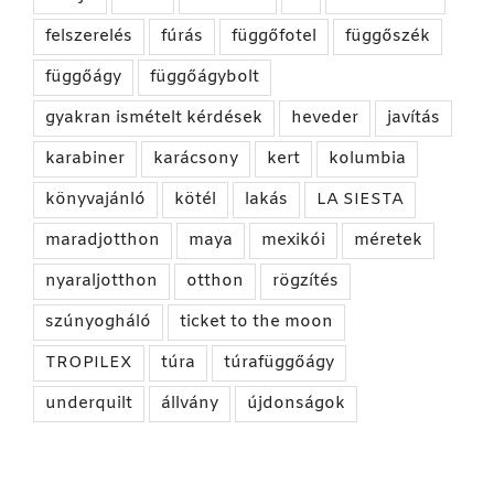
felszerelés
fúrás
függőfotel
függőszék
függőágy
függőágybolt
gyakran ismételt kérdések
heveder
javítás
karabiner
karácsony
kert
kolumbia
könyvajánló
kötél
lakás
LA SIESTA
maradjotthon
maya
mexikói
méretek
nyaraljotthon
otthon
rögzítés
szúnyogháló
ticket to the moon
TROPILEX
túra
túrafüggőágy
underquilt
állvány
újdonságok