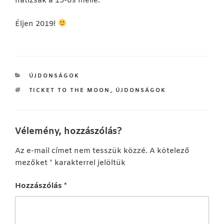
hátizsák a 15-ös mellé.
Éljen 2019!
KATEGÓRIÁK
ÚJDONSÁGOK
CÍMKÉK
TICKET TO THE MOON
,
ÚJDONSÁGOK
Vélemény, hozzászólás?
Az e-mail címet nem tesszük közzé.
A kötelező
mezőket
*
karakterrel jelöltük
Hozzászólás
*