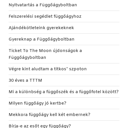
Nyitvatartás a Függőágyboltban
Felszerelési segédlet függőágyhoz
Ajándékötleteink gyerekeknek
Gyereknap a Függőágyboltban
Ticket To The Moon újdonságok a
Függőágyboltban
Végre kint aludtam a titkos* szpoton
30 éves a TTTM
Mi a különbség a függőszék és a függőfotel között?
Milyen függőágy jó kertbe?
Mekkora függőágy kell két embernek?
Bírja-e az esőt egy függőágy?