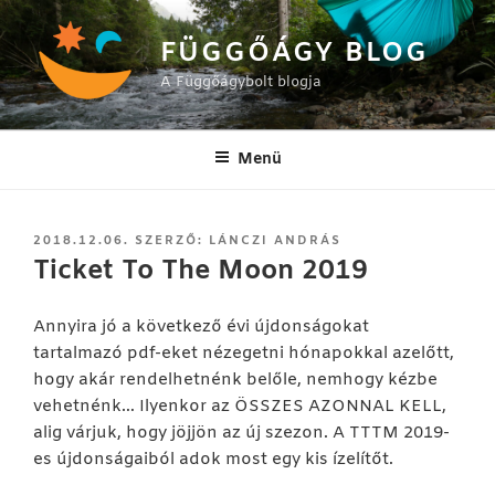
Tartalomhoz
FÜGGŐÁGY BLOG
A Függőágybolt blogja
Menü
BEKÜLDVE:
2018.12.06.
SZERZŐ:
LÁNCZI ANDRÁS
Ticket To The Moon 2019
Annyira jó a következő évi újdonságokat
tartalmazó pdf-eket nézegetni hónapokkal azelőtt,
hogy akár rendelhetnénk belőle, nemhogy kézbe
vehetnénk… Ilyenkor az ÖSSZES AZONNAL KELL,
alig várjuk, hogy jöjjön az új szezon. A TTTM 2019-
es újdonságaiból adok most egy kis ízelítőt.