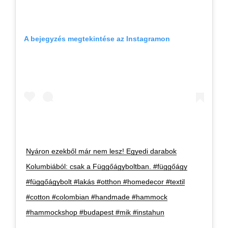
A bejegyzés megtekintése az Instagramon
Nyáron ezekből már nem lesz! Egyedi darabok
Kolumbiából: csak a Függőágyboltban. #függőágy
#függőágybolt #lakás #otthon #homedecor #textil
#cotton #colombian #handmade #hammock
#hammockshop #budapest #mik #instahun