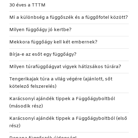
30 éves a TTTM
Mi a különbség a függőszék és a függőfotel között?
Milyen függőágy jó kertbe?
Mekkora függőágy kell két embernek?
Bírja-e az esőt egy függőágy?
Milyen túrafüggőágyat vigyek hátizsákos túrára?
Tengerikajak túra a világ végére (ajánlott, sőt
kötelező felszerelés)
Karácsonyi ajándék tippek a Függőágyboltból
(második rész)
Karácsonyi ajándék tippek a Függőágyboltból (első
rész)