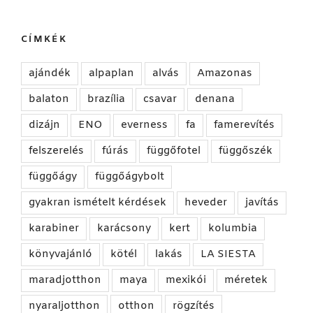
CÍMKÉK
ajándék
alpaplan
alvás
Amazonas
balaton
brazília
csavar
denana
dizájn
ENO
everness
fa
famerevítés
felszerelés
fúrás
függőfotel
függőszék
függőágy
függőágybolt
gyakran ismételt kérdések
heveder
javítás
karabiner
karácsony
kert
kolumbia
könyvajánló
kötél
lakás
LA SIESTA
maradjotthon
maya
mexikói
méretek
nyaraljotthon
otthon
rögzítés