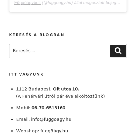
Függőágybolt
(@fuggoagy.hu) által megosztott bejegyzés,
Jan 
KERESÉS A BLOGBAN
Keresés
Keresé
a
következő
kifejezésre:
ITT VAGYUNK
1112 Budapest,
Olt utca 10.
(A Fehérvári útról pár éve elköltöztünk)
Mobil:
06-70-6513160
Email:
info@fuggoagy.hu
Webshop:
függőágy.hu