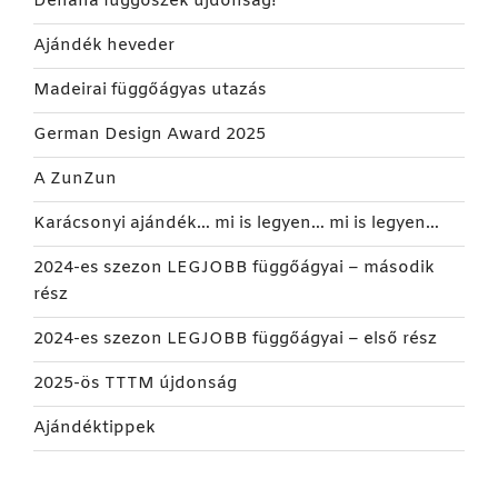
Denana függőszék újdonság!
Ajándék heveder
Madeirai függőágyas utazás
German Design Award 2025
A ZunZun
Karácsonyi ajándék… mi is legyen… mi is legyen…
2024-es szezon LEGJOBB függőágyai – második
rész
2024-es szezon LEGJOBB függőágyai – első rész
2025-ös TTTM újdonság
Ajándéktippek