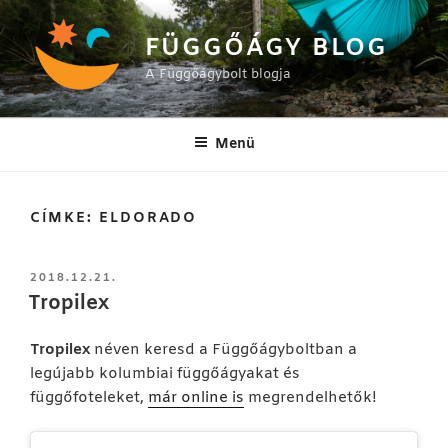
Tartalomhoz
FÜGGŐÁGY BLOG
A Függőágybolt blogja
Menü
CÍMKE:
ELDORADO
BEKÜLDVE:
2018.12.21.
Tropilex
Tropilex
néven keresd a Függőágyboltban a
legújabb kolumbiai függőágyakat és
függőfoteleket,
már online is
megrendelhetők!