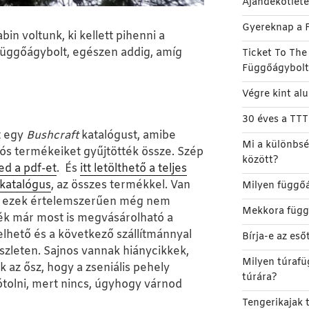
Ajándékötlet
Gyereknap a 
n voltunk, ki kellett pihenni a
 Függőágybolt, egészen addig, amíg
Ticket To Th
Függőágybol
Végre kint al
30 éves a TT
t egy
Bushcraft
katalógust, amibe
Mi a különbsé
jós termékeiket gyűjtötték össze. Szép
között?
ted a pdf-et
. És
itt letölthető a teljes
katalógus
, az összes termékkel. Van
Milyen függőá
, ezek értelemszerűen még nem
Mekkora függ
ék már most is megvásárolható a
lhető és a következő szállítmánnyal
Bírja-e az es
szleten. Sajnos vannak hiánycikkek,
Milyen túrafü
 az ősz, hogy a zseniális pehely
túrára?
tolni, mert nincs, úgyhogy várnod
Tengerikajak t