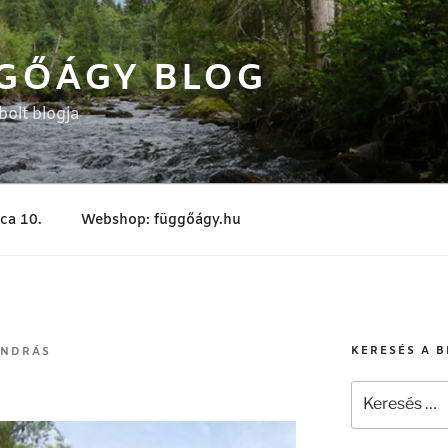
GŐÁGY BLOG
olt blogja
tca 10.
Webshop: függőágy.hu
KERESÉS A 
ANDRÁS
Keresés
a
következő