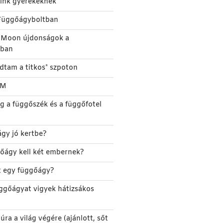
eink gyerekeknek
Függőágyboltban
e Moon újdonságok a
tban
udtam a titkos* szpoton
TM
g a függőszék és a függőfotel
gy jó kertbe?
őágy kell két embernek?
őt egy függőágy?
ggőágyat vigyek hátizsákos
úra a világ végére (ajánlott, sőt