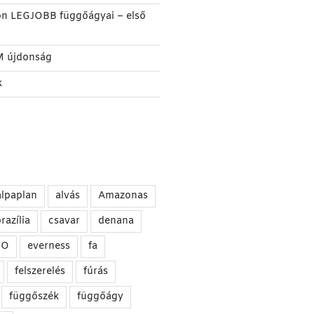
on LEGJOBB függőágyai – első
M újdonság
k
alpaplan
alvás
Amazonas
razília
csavar
denana
NO
everness
fa
felszerelés
fúrás
függőszék
függőágy