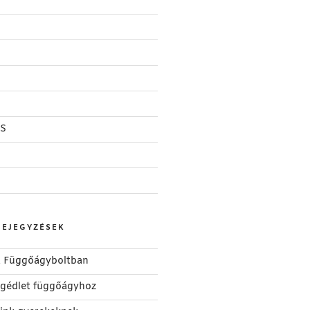
S
BEJEGYZÉSEK
 a Függőágyboltban
segédlet függőágyhoz