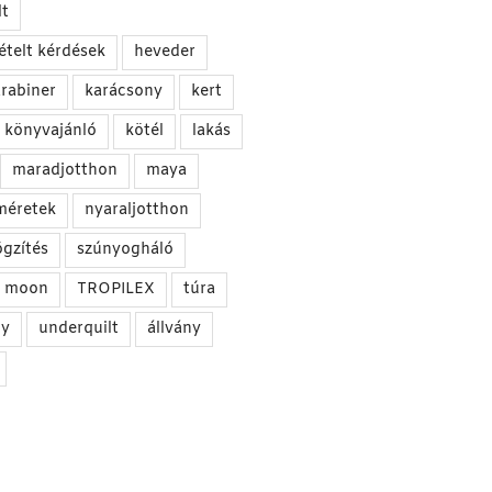
t
ételt kérdések
heveder
rabiner
karácsony
kert
könyvajánló
kötél
lakás
maradjotthon
maya
méretek
nyaraljotthon
ögzítés
szúnyogháló
he moon
TROPILEX
túra
gy
underquilt
állvány