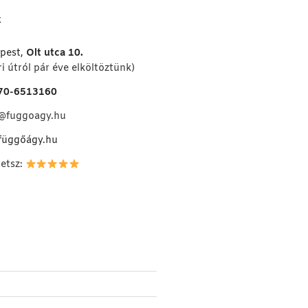
K
pest,
Olt utca 10.
i útról pár éve elköltöztünk)
70-6513160
o@fuggoagy.hu
függőágy.hu
hetsz: