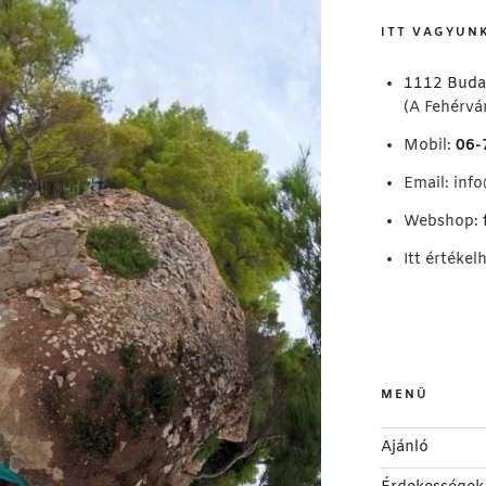
kifejezésre:
ITT VAGYUN
1112 Buda
(A Fehérvár
Mobil:
06-
Email:
inf
Webshop:
Itt értékel
MENÜ
Ajánló