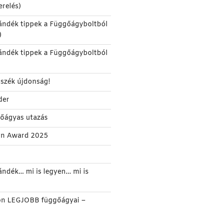
erelés)
ándék tippek a Függőágyboltból
)
ándék tippek a Függőágyboltból
szék újdonság!
der
gőágyas utazás
gn Award 2025
ándék… mi is legyen… mi is
on LEGJOBB függőágyai –