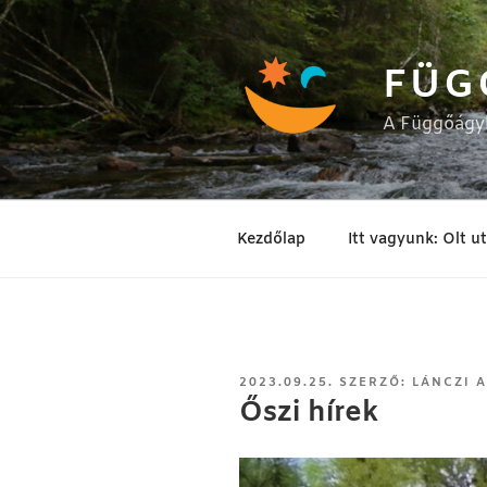
Tartalomhoz
FÜG
A Függőágyb
Kezdőlap
Itt vagyunk: Olt u
BEKÜLDVE:
2023.09.25.
SZERZŐ:
LÁNCZI 
Őszi hírek