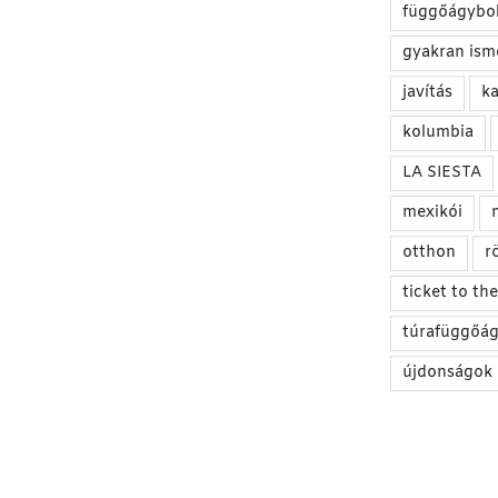
függőágybol
gyakran ism
javítás
ka
kolumbia
LA SIESTA
mexikói
otthon
r
ticket to t
túrafüggőá
újdonságok