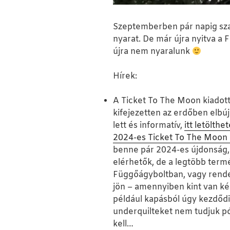
Szeptemberben pár napig szabi
nyarat. De már újra nyitva a
újra nem nyaralunk
Hírek:
A Ticket To The Moon kiadot
kifejezetten az erdőben elbú
lett és informatív,
itt letölthe
2024-es Ticket To The Moon 
benne pár 2024-es újdonság
elérhetők, de a legtöbb term
Függőágyboltban, vagy rende
jön – amennyiben kint van ké
például kapásból úgy kezdődik
underquilteket nem tudjuk pó
kell…