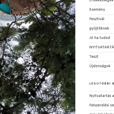
Érdekességek
Esemény
Fesztivál
gyűjtőknek
Jó ha tudod
NYITVATARTÁ
Teszt
Újdonságok
LEGUTÓBBI 
Nyitvatartás
Felszerelési 