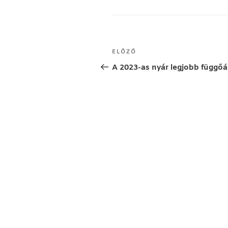
Bejegyzés
Korábbi
ELŐZŐ
navigáció
bejegyzés
A 2023-as nyár legjobb függőá