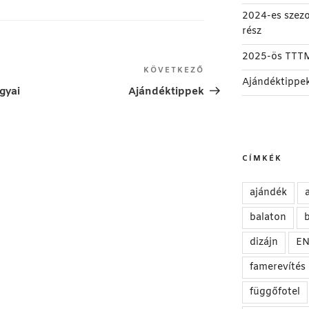
2024-es szez
rész
2025-ös TTT
Következő
KÖVETKEZŐ
Ajándéktippe
bejegyzés
gyai
Ajándéktippek
CÍMKÉK
ajándék
balaton
b
dizájn
E
famerevítés
függőfotel