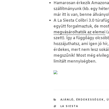
Hamarosan érkezik Amazonas
szállítmányunk (kb. egy héte
már itt is van, benne állványo
A La Siesta Colibri 3.0 túraf
együtt forgalmaztuk, de mos
megvásárolhatók az elemei
(
szett). Így a függőágy olcsóbb
hozzájuthatsz, ami igen jó hír
érdekes, mert nem lesz sokáig
megszűnik! Most még elvileg 
limitált mennyiségben.
KATEGÓRIÁK
AJÁNLÓ
,
ÉRDEKESSÉGEK
,
Ú
CÍMKÉK
LA SIESTA