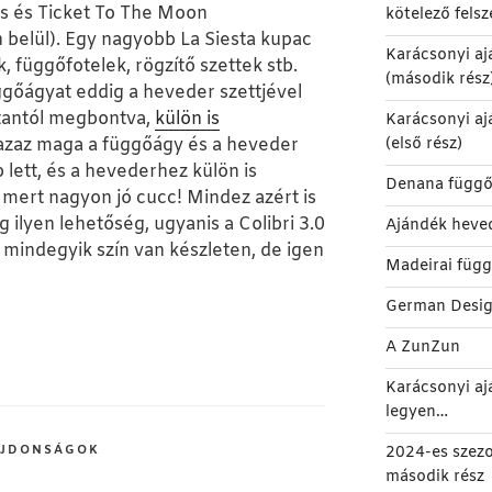
 és Ticket To The Moon
kötelező felsz
n belül). Egy nagyobb La Siesta kupac
Karácsonyi aj
k, függőfotelek, rögzítő szettek stb.
(második rész
üggőágyat eddig a heveder szettjével
tantól megbontva,
külön is
Karácsonyi aj
azaz maga a függőágy és a heveder
(első rész)
 lett, és a hevederhez külön is
Denana függő
, mert nagyon jó cucc! Mindez azért is
 ilyen lehetőség, ugyanis a Colibri 3.0
Ajándék heve
mindegyik szín van készleten, de igen
Madeirai füg
German Desi
A ZunZun
Karácsonyi aj
legyen…
JDONSÁGOK
2024-es szez
második rész