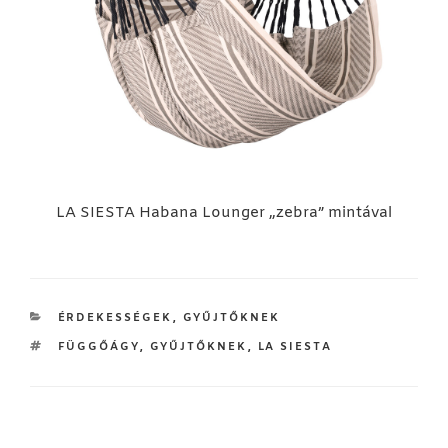
LA SIESTA Habana Lounger „zebra” mintával
KATEGÓRIÁK
ÉRDEKESSÉGEK
,
GYŰJTŐKNEK
CÍMKÉK
FÜGGŐÁGY
,
GYŰJTŐKNEK
,
LA SIESTA
Bejegyzés