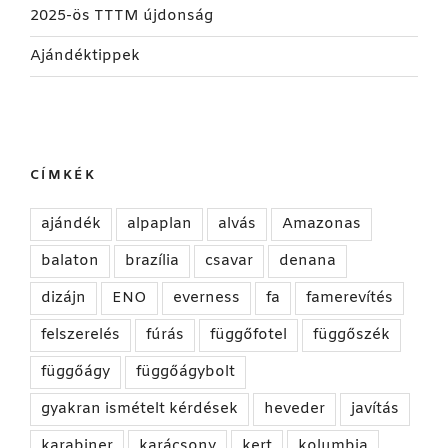
2025-ös TTTM újdonság
Ajándéktippek
CÍMKÉK
ajándék
alpaplan
alvás
Amazonas
balaton
brazília
csavar
denana
dizájn
ENO
everness
fa
famerevítés
felszerelés
fúrás
függőfotel
függőszék
függőágy
függőágybolt
gyakran ismételt kérdések
heveder
javítás
karabiner
karácsony
kert
kolumbia