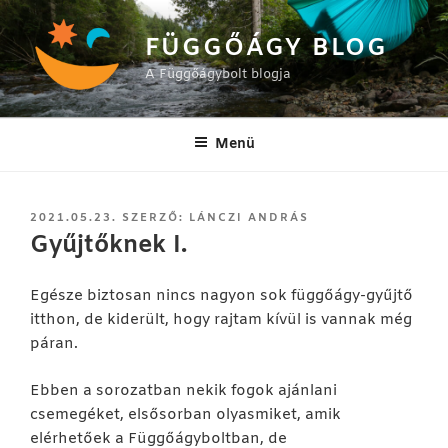
Tartalomhoz
FÜGGŐÁGY BLOG
A Függőágybolt blogja
Menü
BEKÜLDVE:
2021.05.23.
SZERZŐ:
LÁNCZI ANDRÁS
Gyűjtőknek I.
Egésze biztosan nincs nagyon sok függőágy-gyűjtő
itthon, de kiderült, hogy rajtam kívül is vannak még
páran.
Ebben a sorozatban nekik fogok ajánlani
csemegéket, elsősorban olyasmiket, amik
elérhetőek a Függőágyboltban, de