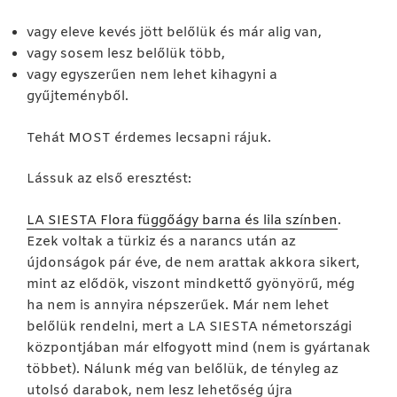
vagy eleve kevés jött belőlük és már alig van,
vagy sosem lesz belőlük több,
vagy egyszerűen nem lehet kihagyni a
gyűjteményből.
Tehát MOST érdemes lecsapni rájuk.
Lássuk az első eresztést:
LA SIESTA Flora függőágy barna és lila színben
.
Ezek voltak a türkiz és a narancs után az
újdonságok pár éve, de nem arattak akkora sikert,
mint az elődök, viszont mindkettő gyönyörű, még
ha nem is annyira népszerűek. Már nem lehet
belőlük rendelni, mert a LA SIESTA németországi
központjában már elfogyott mind (nem is gyártanak
többet). Nálunk még van belőlük, de tényleg az
utolsó darabok, nem lesz lehetőség újra