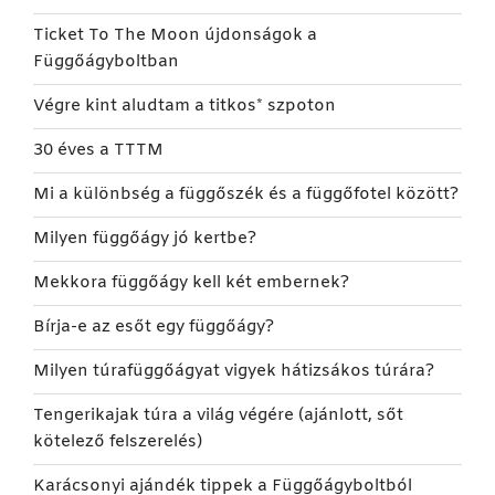
Ticket To The Moon újdonságok a
Függőágyboltban
Végre kint aludtam a titkos* szpoton
30 éves a TTTM
Mi a különbség a függőszék és a függőfotel között?
Milyen függőágy jó kertbe?
Mekkora függőágy kell két embernek?
Bírja-e az esőt egy függőágy?
Milyen túrafüggőágyat vigyek hátizsákos túrára?
Tengerikajak túra a világ végére (ajánlott, sőt
kötelező felszerelés)
Karácsonyi ajándék tippek a Függőágyboltból