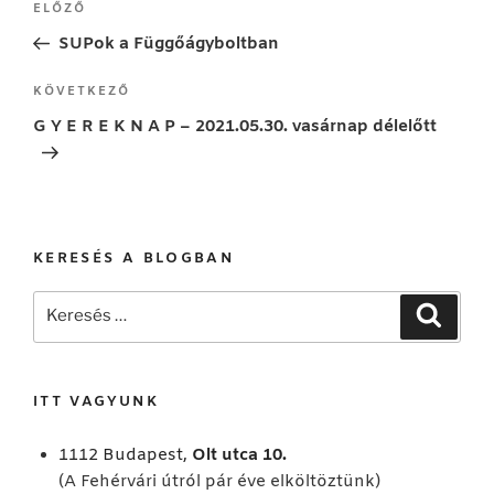
Korábbi
ELŐZŐ
navigáció
bejegyzés
SUPok a Függőágyboltban
Következő
KÖVETKEZŐ
bejegyzés
G Y E R E K N A P – 2021.05.30. vasárnap délelőtt
KERESÉS A BLOGBAN
Keresés
Keresé
a
következő
kifejezésre:
ITT VAGYUNK
1112 Budapest,
Olt utca 10.
(A Fehérvári útról pár éve elköltöztünk)