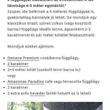
távolsága 4-5 méter egymástól.”
Szuper, ide beférnek a 4 méteres függőágyak is,
gyakorlatilag bármelyik jó lehet. De mondjuk egy
klasszikus brazil, színes csíkos (vagy kosztűrő
barna:) függőágy ideális lenne, ágyanként 2-2
karabinerrel és pár méter kötéllel felakasztható.
Mondjuk ezeket ajánlom:
Denana Premium
csokibarna függőágy
2 karabiner
2×4 méter kötél (szokott lenni barna is:)
vagy
Amazonas Paradiso
cafe vagy terracotta függőágy
2 karabiner
2 extra erős
heveder
(kötél helyett ez is lehet)