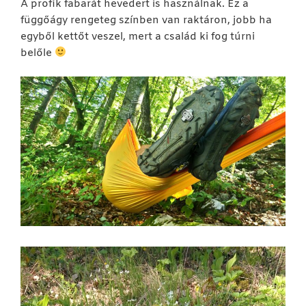
A profik fabarát hevedert is használnak. Ez a
függőágy rengeteg színben van raktáron, jobb ha
egyből kettőt veszel, mert a család ki fog túrni
belőle