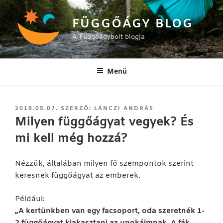
Tartalomhoz
FÜGGŐÁGY BLOG
A Függőágybolt blogja
Menü
BEKÜLDVE:
2018.05.07.
SZERZŐ:
LÁNCZI ANDRÁS
Milyen függőágyat vegyek? És
mi kell még hozzá?
Nézzük, általában milyen fő szempontok szerint
keresnek függőágyat az emberek.
Például:
„A kertünkben van egy facsoport, oda szeretnék 1-
2 függőágyat kiakasztani az unokáimnak. A fák