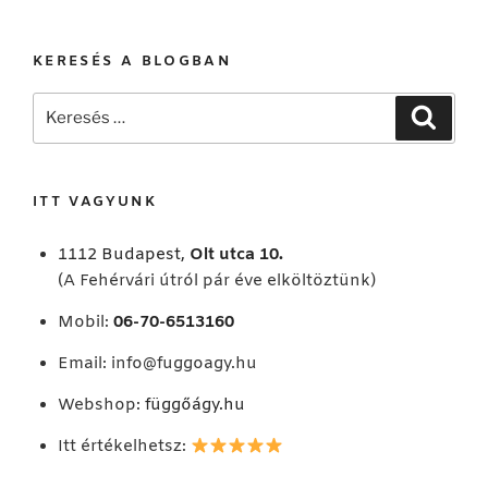
KERESÉS A BLOGBAN
Keresés
Keresé
a
következő
kifejezésre:
ITT VAGYUNK
1112 Budapest,
Olt utca 10.
(A Fehérvári útról pár éve elköltöztünk)
Mobil:
06-70-6513160
Email:
info@fuggoagy.hu
Webshop:
függőágy.hu
Itt értékelhetsz: