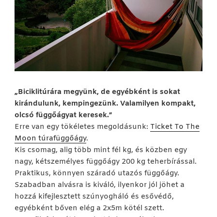
„Biciklitúrára megyünk, de egyébként is sokat
kirándulunk, kempingezünk. Valamilyen kompakt,
olcsó függőágyat keresek.”
Erre van egy tökéletes megoldásunk:
Ticket To The
Moon túrafüggőágy
.
Kis csomag, alig több mint fél kg, és közben egy
nagy, kétszemélyes függőágy 200 kg teherbírással.
Praktikus, könnyen száradó utazós függőágy.
Szabadban alvásra is kiváló, ilyenkor jól jöhet a
hozzá kifejlesztett szúnyogháló és esővédő,
egyébként bőven elég a 2x5m kötél szett.