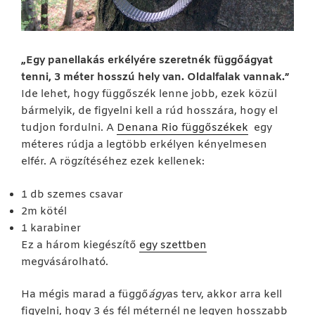
„Egy panellakás erkélyére szeretnék függőágyat
tenni, 3 méter hosszú hely van. Oldalfalak vannak.”
Ide lehet, hogy függőszék lenne jobb, ezek közül
bármelyik, de figyelni kell a rúd hosszára, hogy el
tudjon fordulni. A
Denana Rio függőszékek
egy
méteres rúdja a legtöbb erkélyen kényelmesen
elfér. A rögzítéséhez ezek kellenek:
1 db szemes csavar
2m kötél
1 karabiner
Ez a három kiegészítő
egy szettben
megvásárolható.
Ha mégis marad a függő
ágy
as terv, akkor arra kell
figyelni, hogy 3 és fél méternél ne legyen hosszabb