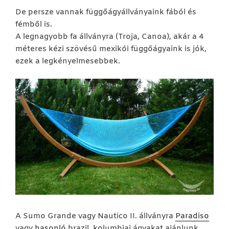
De persze vannak függőágyállványaink fából és
fémből is.
A legnagyobb fa állványra (Troja, Canoa), akár a 4
méteres kézi szövésű mexikói függőágyaink is jók,
ezek a legkényelmesebbek.
A Sumo Grande vagy Nautico II. állványra
Paradiso
vagy
hasonló
brazil, kolumbiai ágyakat ajánlunk.