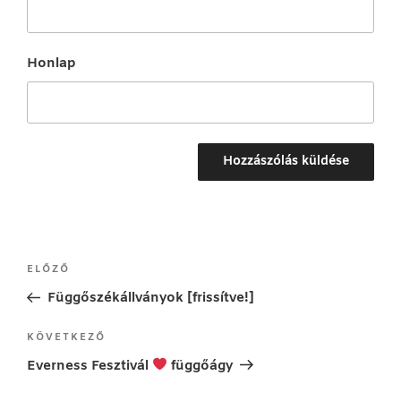
Honlap
Bejegyzés
Korábbi
ELŐZŐ
navigáció
bejegyzés
Függőszékállványok [frissítve!]
Következő
KÖVETKEZŐ
bejegyzés
Everness Fesztivál
függőágy