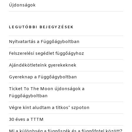
Újdonságok
LEGUTÓBBI BEJEGYZÉSEK
Nyitvatartás a Függőágyboltban
Felszerelési segédlet függőágyhoz
Ajándékötleteink gyerekeknek
Gyereknap a Függőágyboltban
Ticket To The Moon újdonságok a
Függőágyboltban
Végre kint aludtam a titkos* szpoton
30 éves a TTTM
Mi a különbség a függőszék és a függőfotel között?