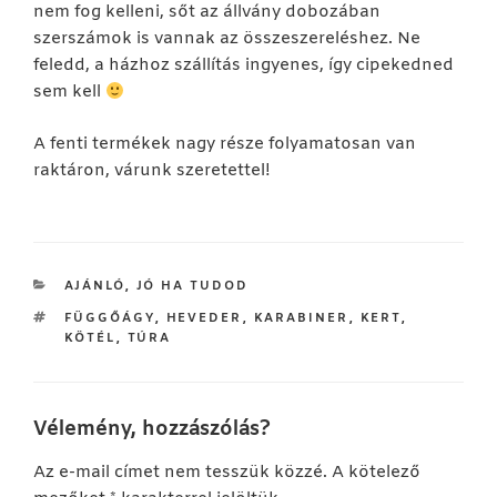
nem fog kelleni, sőt az állvány dobozában
szerszámok is vannak az összeszereléshez. Ne
feledd, a házhoz szállítás ingyenes, így cipekedned
sem kell
A fenti termékek nagy része folyamatosan van
raktáron, várunk szeretettel!
KATEGÓRIÁK
AJÁNLÓ
,
JÓ HA TUDOD
CÍMKÉK
FÜGGŐÁGY
,
HEVEDER
,
KARABINER
,
KERT
,
KÖTÉL
,
TÚRA
Vélemény, hozzászólás?
Az e-mail címet nem tesszük közzé.
A kötelező