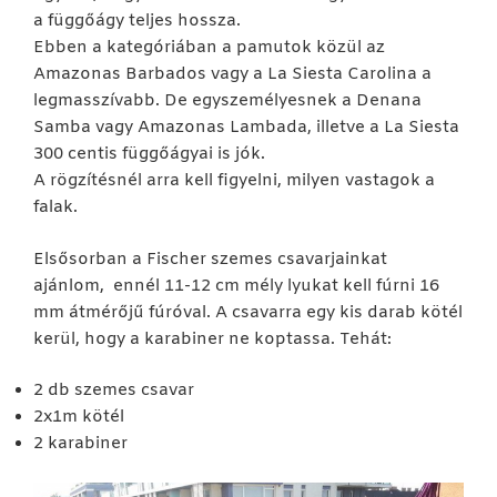
a függőágy teljes hossza.
Ebben a kategóriában a pamutok közül az
Amazonas Barbados vagy a La Siesta Carolina a
legmasszívabb. De egyszemélyesnek a Denana
Samba vagy Amazonas Lambada, illetve a La Siesta
300 centis függőágyai is jók.
A rögzítésnél arra kell figyelni, milyen vastagok a
falak.
Elsősorban a Fischer szemes csavarjainkat
ajánlom, ennél 11-12 cm mély lyukat kell fúrni 16
mm átmérőjű fúróval. A csavarra egy kis darab kötél
kerül, hogy a karabiner ne koptassa. Tehát:
2 db szemes csavar
2x1m kötél
2 karabiner