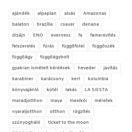
ajándék
alpaplan
alvás
Amazonas
balaton
brazília
csavar
denana
dizájn
ENO
everness
fa
famerevítés
felszerelés
fúrás
függőfotel
függőszék
függőágy
függőágybolt
gyakran ismételt kérdések
heveder
javítás
karabiner
karácsony
kert
kolumbia
könyvajánló
kötél
lakás
LA SIESTA
maradjotthon
maya
mexikói
méretek
nyaraljotthon
otthon
rögzítés
szúnyogháló
ticket to the moon