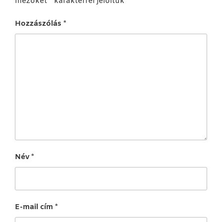
mezőket
*
karakterrel jelöltük
Hozzászólás
*
Név
*
E-mail cím
*