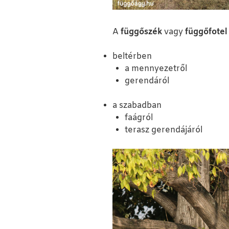
A
függőszék
vagy
függőfotel
beltérben
a mennyezetről
gerendáról
a szabadban
faágról
terasz gerendájáról