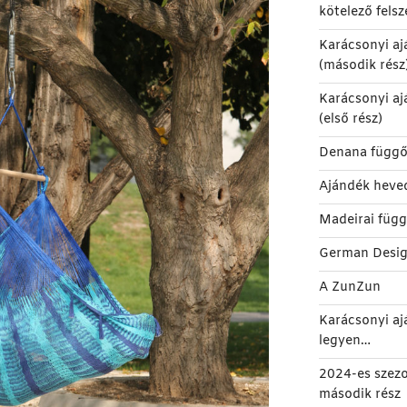
kötelező felsz
Karácsonyi aj
(második rész
Karácsonyi aj
(első rész)
Denana függő
Ajándék heve
Madeirai füg
German Desi
A ZunZun
Karácsonyi aj
legyen…
2024-es szez
második rész