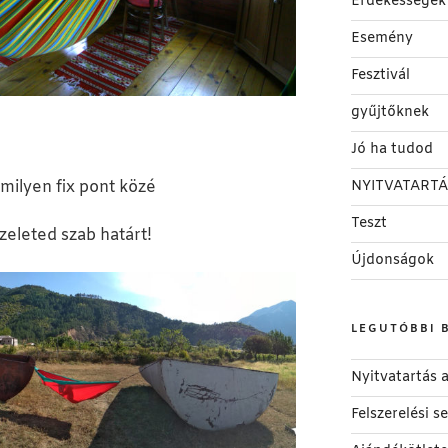
Érdekességek
Esemény
Fesztivál
gyűjtőknek
Jó ha tudod
rmilyen fix pont közé
NYITVATARTÁ
Teszt
zeleted szab határt!
Újdonságok
LEGUTÓBBI 
Nyitvatartás
Felszerelési 