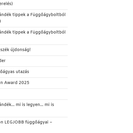
erelés)
ándék tippek a Függőágyboltból
)
ándék tippek a Függőágyboltból
szék újdonság!
der
gőágyas utazás
gn Award 2025
ándék… mi is legyen… mi is
on LEGJOBB függőágyai –