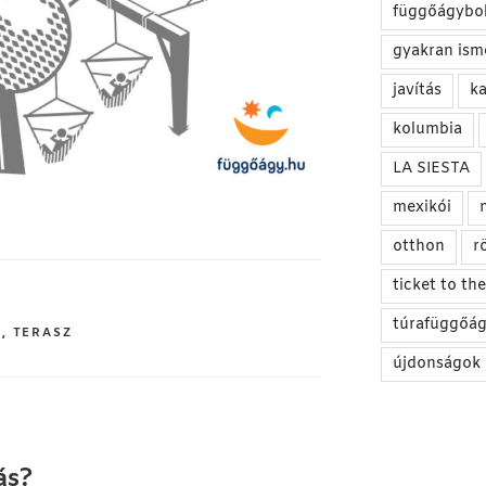
függőágybol
gyakran ism
javítás
ka
kolumbia
LA SIESTA
mexikói
otthon
r
ticket to t
túrafüggőá
S
,
TERASZ
újdonságok
ás?