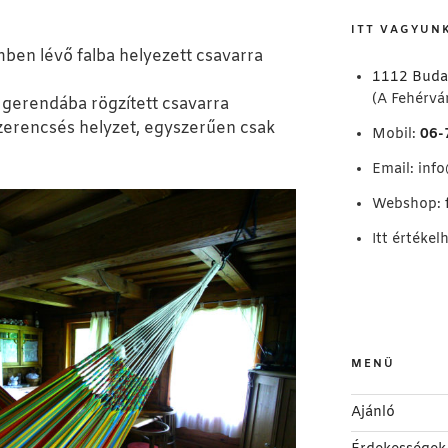
kifejezésre:
ITT VAGYUN
ben lévő falba helyezett csavarra
1112 Buda
(A Fehérvár
 gerendába rögzített csavarra
szerencsés helyzet, egyszerűen csak
Mobil:
06-
Email:
inf
Webshop:
Itt értékel
MENÜ
Ajánló