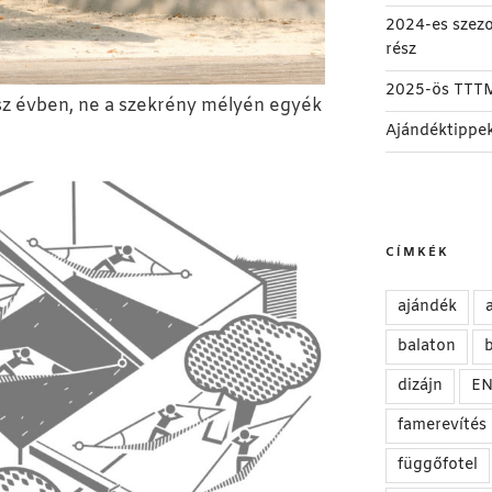
2024-es szez
rész
2025-ös TTT
sz évben, ne a szekrény mélyén egyék
Ajándéktippe
CÍMKÉK
ajándék
balaton
b
dizájn
E
famerevítés
függőfotel