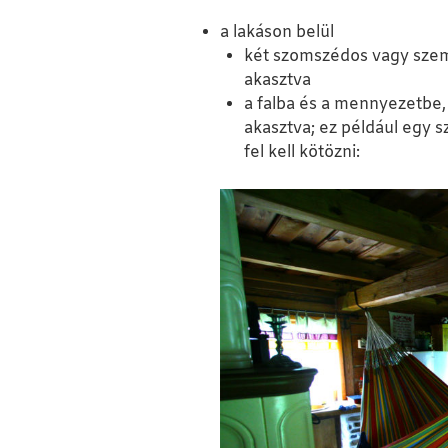
a lakáson belül
két szomszédos vagy szem
akasztva
a falba és a mennyezetbe,
akasztva; ez például egy 
fel kell kötözni: