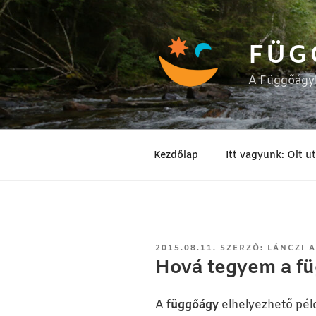
Tartalomhoz
FÜG
A Függőágyb
Kezdőlap
Itt vagyunk: Olt u
BEKÜLDVE:
2015.08.11.
SZERZŐ:
LÁNCZI 
Hová tegyem a f
A
függőágy
elhelyezhető pél