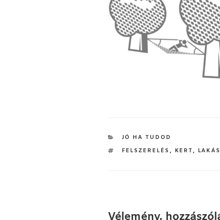
KATEGÓRIÁK
JÓ HA TUDOD
CÍMKÉK
FELSZERELÉS
,
KERT
,
LAKÁ
Vélemény, hozzászól