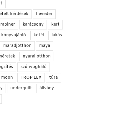
t
ételt kérdések
heveder
rabiner
karácsony
kert
könyvajánló
kötél
lakás
maradjotthon
maya
méretek
nyaraljotthon
ögzítés
szúnyogháló
he moon
TROPILEX
túra
gy
underquilt
állvány