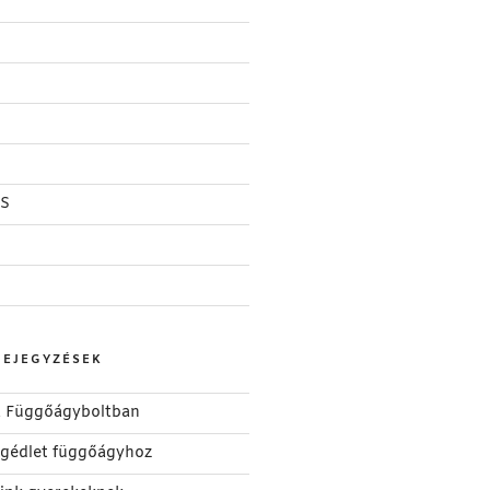
S
BEJEGYZÉSEK
 a Függőágyboltban
segédlet függőágyhoz