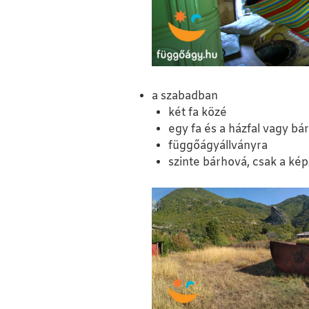
a szabadban
két fa közé
egy fa és a házfal vagy bá
függőágyállványra
szinte bárhová, csak a kép