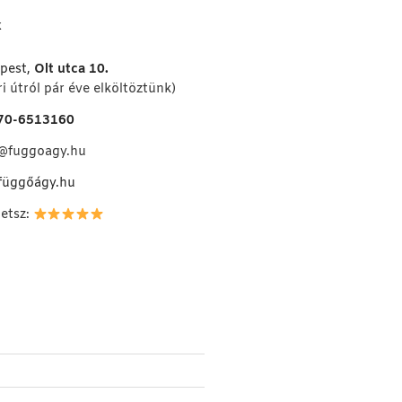
K
pest,
Olt utca 10.
i útról pár éve elköltöztünk)
70-6513160
o@fuggoagy.hu
függőágy.hu
hetsz: