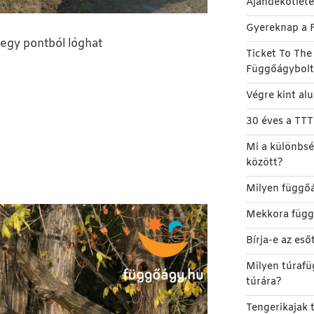
Ajándékötlet
Gyereknap a 
egy pontból lóghat
Ticket To Th
Függőágybol
Végre kint al
30 éves a TT
Mi a különbsé
között?
Milyen függőá
Mekkora függ
Bírja-e az es
Milyen túrafü
túrára?
Tengerikajak t