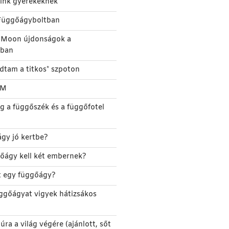
eink gyerekeknek
Függőágyboltban
e Moon újdonságok a
tban
udtam a titkos* szpoton
TM
g a függőszék és a függőfotel
gy jó kertbe?
őágy kell két embernek?
őt egy függőágy?
ggőágyat vigyek hátizsákos
úra a világ végére (ajánlott, sőt