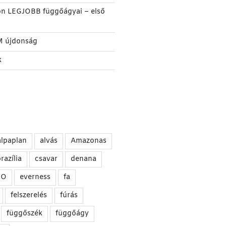
on LEGJOBB függőágyai – első
M újdonság
k
alpaplan
alvás
Amazonas
razília
csavar
denana
NO
everness
fa
felszerelés
fúrás
függőszék
függőágy