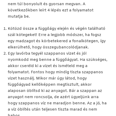
nem túl bonyolult és gyorsan megvan. A
következőkben leírt 4 lépés ezt a folyamatot
mutatja be.
Kötözd össze a függőágy elején és végén található
szál kötegeket! Erre a legjobb módszer, ha fogsz
egy madzagot és körbetekered a fonalkötegen, így
elkerülhető, hogy összegubancolódjanak.
Egy lavórba tegyél szappanos vizet és jól
nyomkodd meg benne a függőágyat. Ha szükséges,
akkor cseréld ki a vizet és ismételd meg a
folyamatot. Fontos hogy mindig tiszta szappanos
vizet használj. Mikor már úgy látod, hogy
függőágyad kellőképpen megtisztult, akkor
alaposan öblítsd ki az anyagot. Bár a szappan az
anyagot nem roncsolja, de azért ügyeljünk arra
hogy szappanos víz ne maradjon benne. Az a jó, ha
a víz öblítés után teljesen tiszta marad és nem
habos.