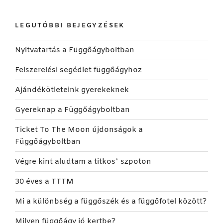
LEGUTÓBBI BEJEGYZÉSEK
Nyitvatartás a Függőágyboltban
Felszerelési segédlet függőágyhoz
Ajándékötleteink gyerekeknek
Gyereknap a Függőágyboltban
Ticket To The Moon újdonságok a
Függőágyboltban
Végre kint aludtam a titkos* szpoton
30 éves a TTTM
Mi a különbség a függőszék és a függőfotel között?
Milyen függőágy jó kertbe?