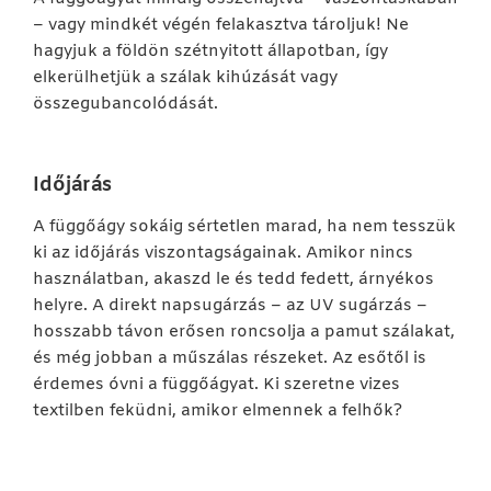
– vagy mindkét végén felakasztva tároljuk! Ne
hagyjuk a földön szétnyitott állapotban, így
elkerülhetjük a szálak kihúzását vagy
összegubancolódását.
Időjárás
A függőágy sokáig sértetlen marad, ha nem tesszük
ki az időjárás viszontagságainak. Amikor nincs
használatban, akaszd le és tedd fedett, árnyékos
helyre. A direkt napsugárzás – az UV sugárzás –
hosszabb távon erősen roncsolja a pamut szálakat,
és még jobban a műszálas részeket. Az esőtől is
érdemes óvni a függőágyat. Ki szeretne vizes
textilben feküdni, amikor elmennek a felhők?