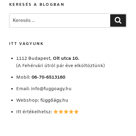
KERESÉS A BLOGBAN
Keresés
Keresé
a
következő
kifejezésre:
ITT VAGYUNK
1112 Budapest,
Olt utca 10.
(A Fehérvári útról pár éve elköltöztünk)
Mobil:
06-70-6513160
Email:
info@fuggoagy.hu
Webshop:
függőágy.hu
Itt értékelhetsz: