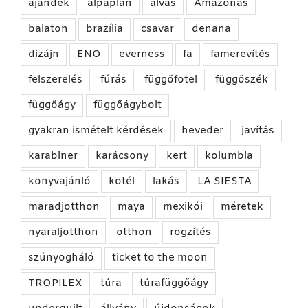
ajándék
alpaplan
alvás
Amazonas
balaton
brazília
csavar
denana
dizájn
ENO
everness
fa
famerevítés
felszerelés
fúrás
függőfotel
függőszék
függőágy
függőágybolt
gyakran ismételt kérdések
heveder
javítás
karabiner
karácsony
kert
kolumbia
könyvajánló
kötél
lakás
LA SIESTA
maradjotthon
maya
mexikói
méretek
nyaraljotthon
otthon
rögzítés
szúnyogháló
ticket to the moon
TROPILEX
túra
túrafüggőágy