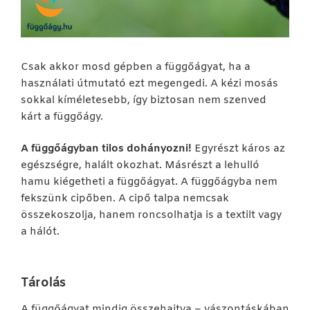
Csak akkor mosd gépben a függőágyat, ha a
használati útmutató ezt megengedi. A kézi mosás
sokkal kíméletesebb, így biztosan nem szenved
kárt a függőágy.
A függőágyban tilos dohányozni!
Egyrészt káros az
egészségre, halált okozhat. Másrészt a lehulló
hamu kiégetheti a függőágyat. A függőágyba nem
fekszünk cipőben. A cipő talpa nemcsak
összekoszolja, hanem roncsolhatja is a textilt vagy
a hálót.
Tárolás
A függőágyat mindig összehajtva – vászontáskában