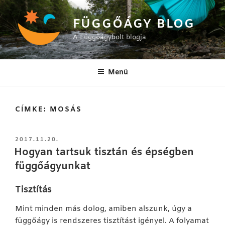
Tartalomhoz
FÜGGŐÁGY BLOG
A Függőágybolt blogja
Menü
CÍMKE:
MOSÁS
BEKÜLDVE:
2017.11.20.
Hogyan tartsuk tisztán és épségben
függőágyunkat
Tisztítás
Mint minden más dolog, amiben alszunk, úgy a
függőágy is rendszeres tisztítást igényel. A folyamat