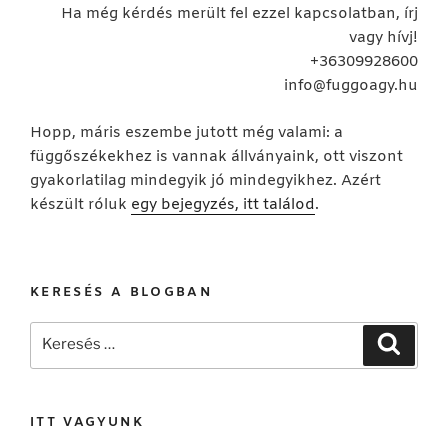
Ha még kérdés merült fel ezzel kapcsolatban, írj
vagy hívj!
+36309928600
info@fuggoagy.hu
Hopp, máris eszembe jutott még valami: a
függőszékekhez is vannak állványaink, ott viszont
gyakorlatilag mindegyik jó mindegyikhez. Azért
készült róluk
egy bejegyzés, itt találod
.
KERESÉS A BLOGBAN
Keresés
Keresé
a
következő
kifejezésre:
ITT VAGYUNK