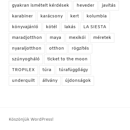
gyakran ismételt kérdések
heveder
javítás
karabiner
karácsony
kert
kolumbia
könyvajánló
kötél
lakás
LA SIESTA
maradjotthon
maya
mexikói
méretek
nyaraljotthon
otthon
rögzítés
szúnyogháló
ticket to the moon
TROPILEX
túra
túrafüggőágy
underquilt
állvány
újdonságok
Köszönjük WordPress!