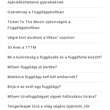
Ajándékötleteink gyerekeknek
Gyereknap a Függőágyboltban
Ticket To The Moon újdonságok a
Függőágyboltban
Végre kint aludtam a titkos* szpoton
30 éves a TTTM
Mi a különbség a függőszék és a függőfotel között?
Milyen függőágy jó kertbe?
Mekkora függőágy kell két embernek?
Bírja-e az esőt egy függőágy?
Milyen túrafüggőágyat vigyek hátizsákos túrára?
Tengerikajak túra a világ végére (ajánlott, sőt