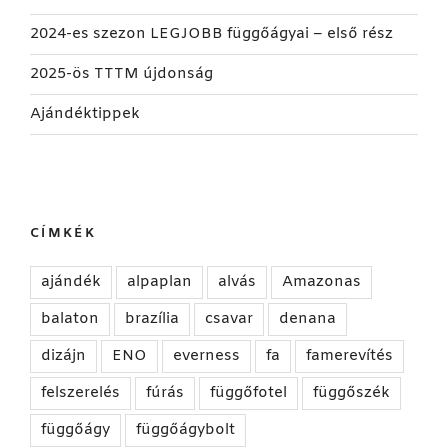
2024-es szezon LEGJOBB függőágyai – első rész
2025-ös TTTM újdonság
Ajándéktippek
CÍMKÉK
ajándék
alpaplan
alvás
Amazonas
balaton
brazília
csavar
denana
dizájn
ENO
everness
fa
famerevítés
felszerelés
fúrás
függőfotel
függőszék
függőágy
függőágybolt