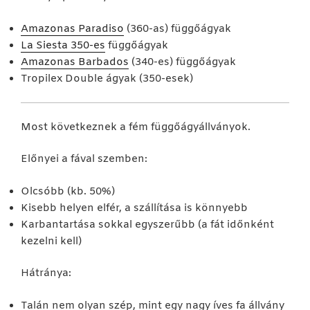
Amazonas Paradiso
(360-as) függőágyak
La Siesta 350-es
függőágyak
Amazonas Barbados
(340-es) függőágyak
Tropilex Double ágyak (350-esek)
Most következnek a fém függőágyállványok.
Előnyei a fával szemben:
Olcsóbb (kb. 50%)
Kisebb helyen elfér, a szállítása is könnyebb
Karbantartása sokkal egyszerűbb (a fát időnként
kezelni kell)
Hátránya:
Talán nem olyan szép, mint egy nagy íves fa állvány