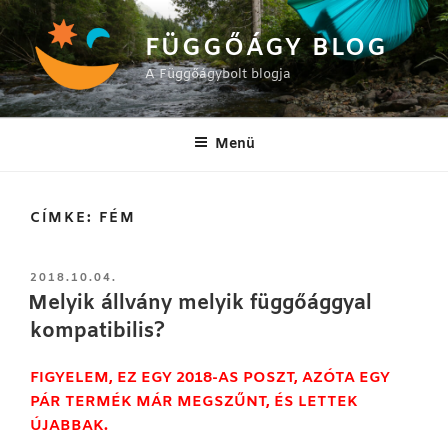
Tartalomhoz
FÜGGŐÁGY BLOG
A Függőágybolt blogja
Menü
CÍMKE:
FÉM
BEKÜLDVE:
2018.10.04.
Melyik állvány melyik függőággyal
kompatibilis?
FIGYELEM, EZ EGY 2018-AS POSZT, AZÓTA EGY
PÁR TERMÉK MÁR MEGSZŰNT, ÉS LETTEK
ÚJABBAK.