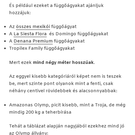
És például ezeket a függőágyakat ajánljuk
hozzájuk:
Az
összes mexikói
függőágyat
A
La Siesta Flora
és Domingo függőágyakat
A
Denana Premium
függőágyakat
Tropilex Family függőágyakat
Mert ezek
mind négy méter hosszúak
.
Az eggyel kisebb kategóriáról képet nem is teszek
be, mert szinte pont olyanok mint a fenti, csak
néhány centivel rövidebbek és alacsonnyabbak:
Amazonas Olymp, picit kisebb, mint a Troja, de még
mindig 200 kg a teherbírása
Tehát a táblázat alapján nagyjából ezekhez mind jó
az Olymp állvány: