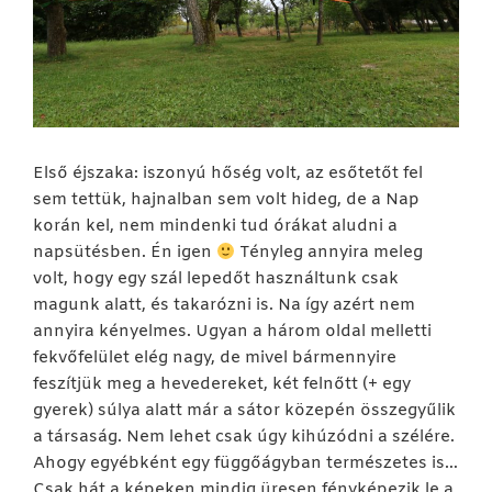
Első éjszaka: iszonyú hőség volt, az esőtetőt fel
sem tettük, hajnalban sem volt hideg, de a Nap
korán kel, nem mindenki tud órákat aludni a
napsütésben. Én igen
Tényleg annyira meleg
volt, hogy egy szál lepedőt használtunk csak
magunk alatt, és takarózni is. Na így azért nem
annyira kényelmes. Ugyan a három oldal melletti
fekvőfelület elég nagy, de mivel bármennyire
feszítjük meg a hevedereket, két felnőtt (+ egy
gyerek) súlya alatt már a sátor közepén összegyűlik
a társaság. Nem lehet csak úgy kihúzódni a szélére.
Ahogy egyébként egy függőágyban természetes is…
Csak hát a képeken mindig üresen fényképezik le a