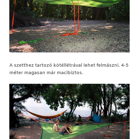
A szetthez tartozó kötéllétrával lehet felmászni. 4-5
méter magasan már macibiztos.