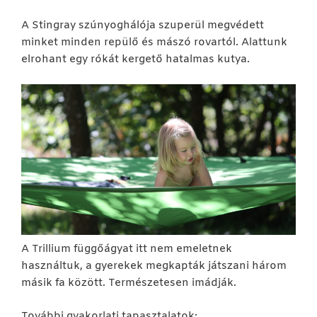
A Stingray szúnyoghálója szuperül megvédett
minket minden repülő és mászó rovartól. Alattunk
elrohant egy rókát kergető hatalmas kutya.
A Trillium függőágyat itt nem emeletnek
használtuk, a gyerekek megkapták játszani három
másik fa között. Természetesen imádják.
További gyakorlati tapasztalatok: