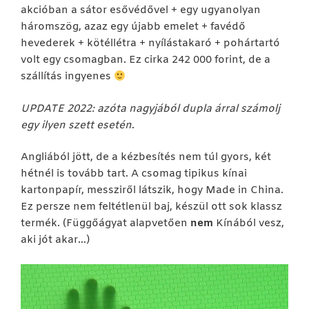
akcióban a sátor esővédővel + egy ugyanolyan
háromszög, azaz egy újabb emelet + favédő
hevederek + kötéllétra + nyílástakaró + pohártartó
volt egy csomagban. Ez cirka 242 000 forint, de a
szállítás ingyenes
UPDATE 2022: azóta nagyjából dupla árral számolj
egy ilyen szett esetén
.
Angliából jött, de a kézbesítés nem túl gyors, két
hétnél is tovább tart. A csomag tipikus kínai
kartonpapír, messziről látszik, hogy Made in China.
Ez persze nem feltétlenül baj, készül ott sok klassz
termék. (Függőágyat alapvetően
nem
Kínából vesz,
aki jót akar…)