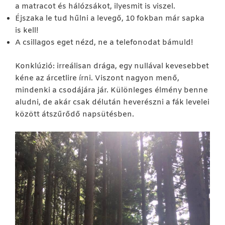
a matracot és hálózsákot, ilyesmit is viszel.
Éjszaka le tud hűlni a levegő, 10 fokban már sapka
is kell!
A csillagos eget nézd, ne a telefonodat bámuld!
Konklúzió: irreálisan drága, egy nullával kevesebbet
kéne az árcetlire írni. Viszont nagyon menő,
mindenki a csodájára jár. Különleges élmény benne
aludni, de akár csak délután heverészni a fák levelei
között átszűrődő napsütésben.