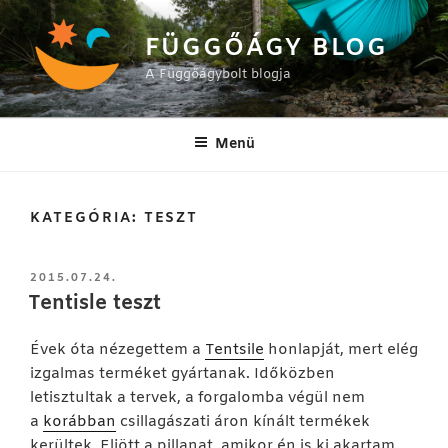
Tartalomhoz
FÜGGŐÁGY BLOG
A Függőágybolt blogja
Menü
KATEGÓRIA:
TESZT
BEKÜLDVE:
2015.07.24.
Tentisle teszt
Évek óta nézegettem a
Tentsile
honlapját, mert elég
izgalmas terméket gyártanak. Időközben
letisztultak a tervek, a forgalomba végül nem
a
korábban
csillagászati áron kínált termékek
kerültek. Eljött a pillanat, amikor én is ki akartam