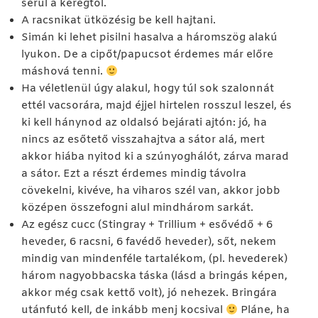
sérül a kéregtől.
A racsnikat ütközésig be kell hajtani.
Simán ki lehet pisilni hasalva a háromszög alakú
lyukon. De a cipőt/papucsot érdemes már előre
máshová tenni.
Ha véletlenül úgy alakul, hogy túl sok szalonnát
ettél vacsorára, majd éjjel hirtelen rosszul leszel, és
ki kell hánynod az oldalsó bejárati ajtón: jó, ha
nincs az esőtető visszahajtva a sátor alá, mert
akkor hiába nyitod ki a szúnyoghálót, zárva marad
a sátor. Ezt a részt érdemes mindig távolra
cövekelni, kivéve, ha viharos szél van, akkor jobb
középen összefogni alul mindhárom sarkát.
Az egész cucc (Stingray + Trillium + esővédő + 6
heveder, 6 racsni, 6 favédő heveder), sőt, nekem
mindig van mindenféle tartalékom, (pl. hevederek)
három nagyobbacska táska (lásd a bringás képen,
akkor még csak kettő volt), jó nehezek. Bringára
utánfutó kell, de inkább menj kocsival
Pláne, ha