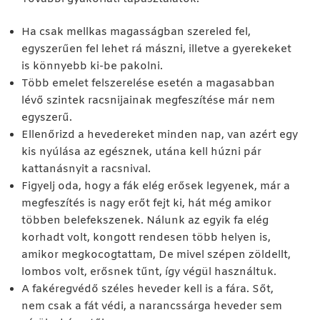
Ha csak mellkas magasságban szereled fel,
egyszerűen fel lehet rá mászni, illetve a gyerekeket
is könnyebb ki-be pakolni.
Több emelet felszerelése esetén a magasabban
lévő szintek racsnijainak megfeszítése már nem
egyszerű.
Ellenőrizd a hevedereket minden nap, van azért egy
kis nyúlása az egésznek, utána kell húzni pár
kattanásnyit a racsnival.
Figyelj oda, hogy a fák elég erősek legyenek, már a
megfeszítés is nagy erőt fejt ki, hát még amikor
többen belefekszenek. Nálunk az egyik fa elég
korhadt volt, kongott rendesen több helyen is,
amikor megkocogtattam, De mivel szépen zöldellt,
lombos volt, erősnek tűnt, így végül használtuk.
A fakéregvédő széles heveder kell is a fára. Sőt,
nem csak a fát védi, a narancssárga heveder sem