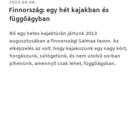
BEKÜLDVE:
2013.09.08.
Finnország: egy hét kajakban és
függőágyban
Bő egy hetes kajaktúrán jártunk 2013
augusztusában a finnországi Saimaa tavon. Az
elképzelés az volt, hogy kajakozunk egy nagy kört,
horgászunk, sütögetünk, és nem utolsó sorban
pihenünk, amennyit csak lehet, függőágyban.