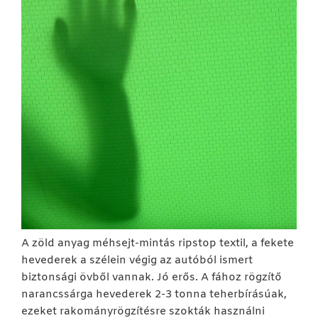
A zöld anyag méhsejt-mintás ripstop textil, a fekete
hevederek a szélein végig az autóból ismert
biztonsági övből vannak. Jó erős. A fához rögzítő
narancssárga hevederek 2-3 tonna teherbírásúak,
ezeket rakományrögzítésre szokták használni