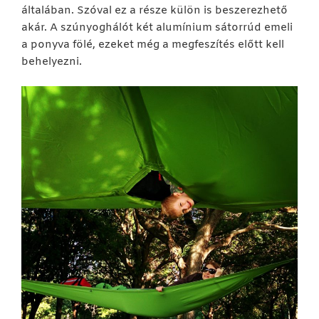
általában. Szóval ez a része külön is beszerezhető
akár. A szúnyoghálót két alumínium sátorrúd emeli
a ponyva fölé, ezeket még a megfeszítés előtt kell
behelyezni.