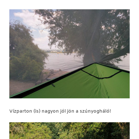
Vízparton (is) nagyon jól jön a szúnyogháló!