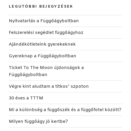
LEGUTÓBBI BEJEGYZÉSEK
Nyitvatartás a Függőágyboltban
Felszerelési segédlet függőágyhoz
Ajándékötleteink gyerekeknek
Gyereknap a Függőágyboltban
Ticket To The Moon újdonságok a
Függőágyboltban
Végre kint aludtam a titkos* szpoton
30 éves a TTTM
Mi a különbség a függőszék és a függőfotel között?
Milyen függőágy jó kertbe?