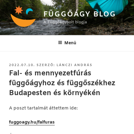
Tartalomhoz
FÜGGŐÁGY BLOG
A Függőágybolt blogja
Menü
BEKÜLDVE:
2022.07.10.
SZERZŐ:
LÁNCZI ANDRÁS
Fal- és mennyezetfúrás
függőágyhoz és függőszékhez
Budapesten és környékén
A poszt tartalmát áttettem ide:
fuggoagy.hu/falfuras