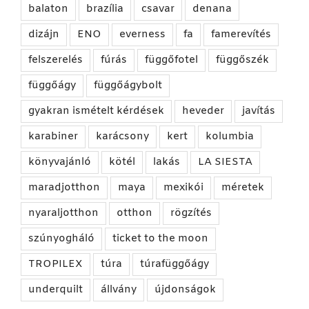
balaton
brazília
csavar
denana
dizájn
ENO
everness
fa
famerevítés
felszerelés
fúrás
függőfotel
függőszék
függőágy
függőágybolt
gyakran ismételt kérdések
heveder
javítás
karabiner
karácsony
kert
kolumbia
könyvajánló
kötél
lakás
LA SIESTA
maradjotthon
maya
mexikói
méretek
nyaraljotthon
otthon
rögzítés
szúnyogháló
ticket to the moon
TROPILEX
túra
túrafüggőágy
underquilt
állvány
újdonságok