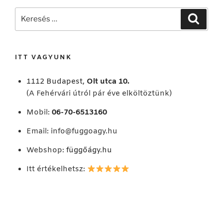
Keresés
Keresé
a
következő
kifejezésre:
ITT VAGYUNK
1112 Budapest,
Olt utca 10.
(A Fehérvári útról pár éve elköltöztünk)
Mobil:
06-70-6513160
Email:
info@fuggoagy.hu
Webshop:
függőágy.hu
Itt értékelhetsz: