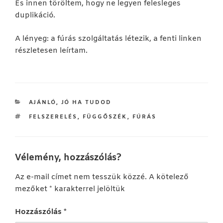
És innen töröltem, hogy ne legyen felesleges
duplikáció.
A lényeg: a fúrás szolgáltatás létezik, a fenti linken
részletesen leírtam.
KATEGÓRIÁK
AJÁNLÓ
,
JÓ HA TUDOD
CÍMKÉK
FELSZERELÉS
,
FÜGGŐSZÉK
,
FÚRÁS
Vélemény, hozzászólás?
Az e-mail címet nem tesszük közzé.
A kötelező
mezőket
*
karakterrel jelöltük
Hozzászólás
*