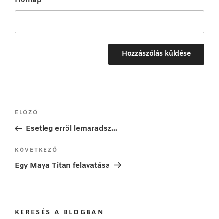
Honlap
Bejegyzés
Korábbi
ELŐZŐ
navigáció
bejegyzés
Esetleg erről lemaradsz…
Következő
KÖVETKEZŐ
bejegyzés
Egy Maya Titan felavatása
KERESÉS A BLOGBAN