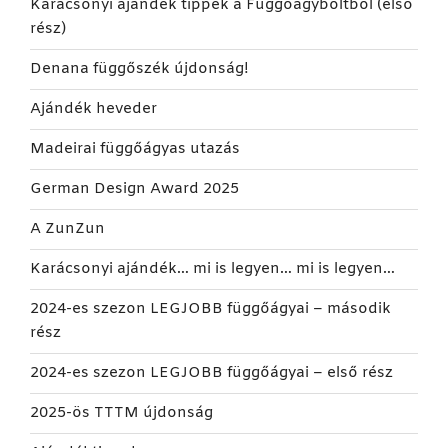
Karácsonyi ajándék tippek a Függőágyboltból (első
rész)
Denana függőszék újdonság!
Ajándék heveder
Madeirai függőágyas utazás
German Design Award 2025
A ZunZun
Karácsonyi ajándék… mi is legyen… mi is legyen…
2024-es szezon LEGJOBB függőágyai – második
rész
2024-es szezon LEGJOBB függőágyai – első rész
2025-ös TTTM újdonság