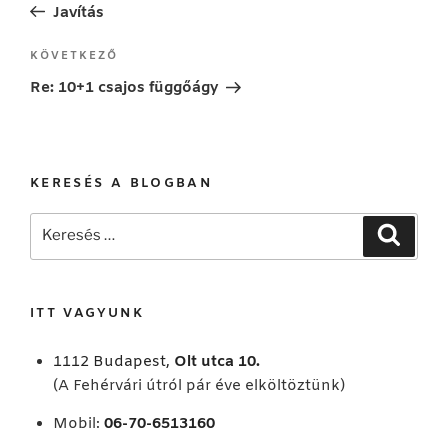
bejegyzés
Javítás
Következő
KÖVETKEZŐ
bejegyzés
Re: 10+1 csajos függőágy
KERESÉS A BLOGBAN
Keresés
Keresé
a
következő
kifejezésre:
ITT VAGYUNK
1112 Budapest,
Olt utca 10.
(A Fehérvári útról pár éve elköltöztünk)
Mobil:
06-70-6513160