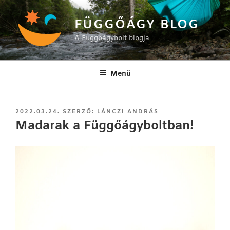
Tartalomhoz
FÜGGŐÁGY BLOG
A Függőágybolt blogja
Menü
BEKÜLDVE:
2022.03.24.
SZERZŐ:
LÁNCZI ANDRÁS
Madarak a Függőágyboltban!