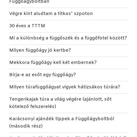
Függőágyboltban
Végre kint aludtam a titkos* szpoton
30 éves a TTTM
Mi a különbség a függőszék és a függőfotel között?
Milyen függőágy jó kertbe?
Mekkora függőágy kell két embernek?
Bírja-e az esőt egy függőágy?
Milyen túrafüggőágyat vigyek hátizsákos túrára?
Tengerikajak túra a világ végére (ajánlott, sőt
kötelező felszerelés)
Karácsonyi ajándék tippek a Függőágyboltból
(második rész)