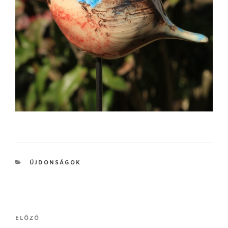
KATEGÓRIÁK
ÚJDONSÁGOK
Bejegyzés
Korábbi
ELŐZŐ
navigáció