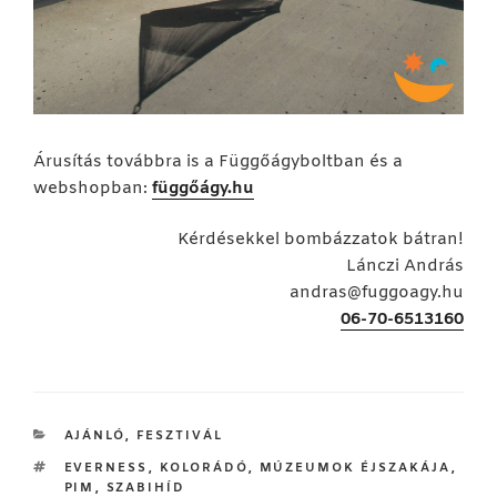
Árusítás továbbra is a Függőágyboltban és a
webshopban:
függőágy.hu
Kérdésekkel bombázzatok bátran!
Lánczi András
andras@fuggoagy.hu
06-70-6513160
KATEGÓRIÁK
AJÁNLÓ
,
FESZTIVÁL
CÍMKÉK
EVERNESS
,
KOLORÁDÓ
,
MÚZEUMOK ÉJSZAKÁJA
,
PIM
,
SZABIHÍD