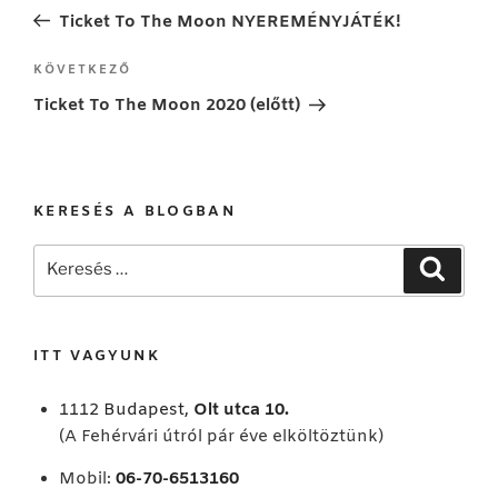
navigáció
bejegyzés
Ticket To The Moon NYEREMÉNYJÁTÉK!
Következő
KÖVETKEZŐ
bejegyzés
Ticket To The Moon 2020 (előtt)
KERESÉS A BLOGBAN
Keresés
Keresé
a
következő
kifejezésre:
ITT VAGYUNK
1112 Budapest,
Olt utca 10.
(A Fehérvári útról pár éve elköltöztünk)
Mobil:
06-70-6513160