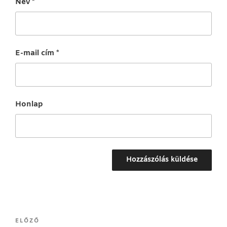
Név
*
E-mail cím
*
Honlap
Bejegyzés
Korábbi
ELŐZŐ