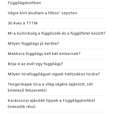
Függőágyboltban
Végre kint aludtam a titkos* szpoton
30 éves a TTTM
Mi a különbség a függőszék és a függőfotel között?
Milyen függőágy jó kertbe?
Mekkora függőágy kell két embernek?
Bírja-e az esőt egy függőágy?
Milyen túrafüggőágyat vigyek hátizsákos túrára?
Tengerikajak túra a világ végére (ajánlott, sőt
kötelező felszerelés)
Karácsonyi ajándék tippek a Függőágyboltból
(második rész)