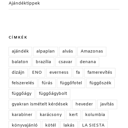
Ajándéktippek
CÍMKÉK
ajándék
alpaplan
alvás
Amazonas
balaton
brazília
csavar
denana
dizájn
ENO
everness
fa
famerevítés
felszerelés
fúrás
függőfotel
függőszék
függőágy
függőágybolt
gyakran ismételt kérdések
heveder
javítás
karabiner
karácsony
kert
kolumbia
könyvajánló
kötél
lakás
LA SIESTA