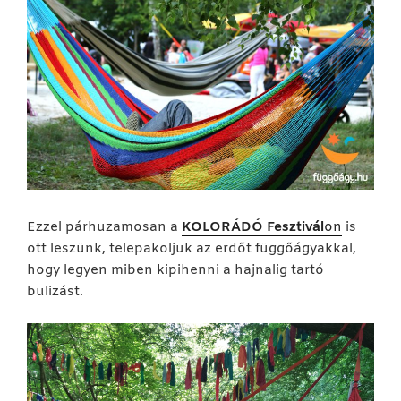
Ezzel párhuzamosan a
KOLORÁDÓ Fesztivál
on
is
ott leszünk, telepakoljuk az erdőt függőágyakkal,
hogy legyen miben kipihenni a hajnalig tartó
bulizást.