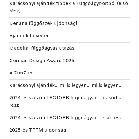
Karácsonyi ajándék tippek a Függőágyboltból (első
rész)
Denana függőszék újdonság!
Ajándék heveder
Madeirai függőágyas utazás
German Design Award 2025
A ZunZun
Karácsonyi ajándék… mi is legyen… mi is legyen…
2024-es szezon LEGJOBB függőágyai – második
rész
2024-es szezon LEGJOBB függőágyai – első rész
2025-ös TTTM újdonság