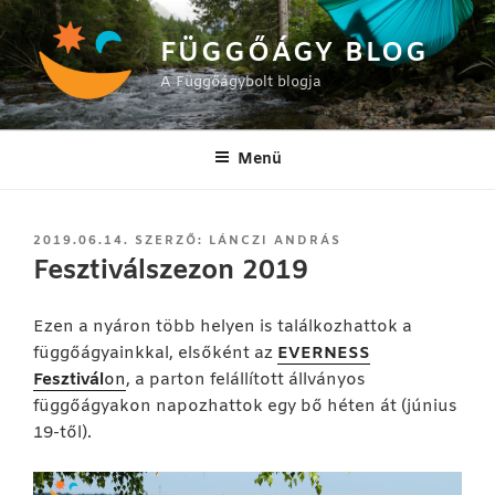
Tartalomhoz
FÜGGŐÁGY BLOG
A Függőágybolt blogja
Menü
BEKÜLDVE:
2019.06.14.
SZERZŐ:
LÁNCZI ANDRÁS
Fesztiválszezon 2019
Ezen a nyáron több helyen is találkozhattok a
függőágyainkkal, elsőként az
EVERNESS
Fesztivál
on
, a parton felállított állványos
függőágyakon napozhattok egy bő héten át (június
19-től).