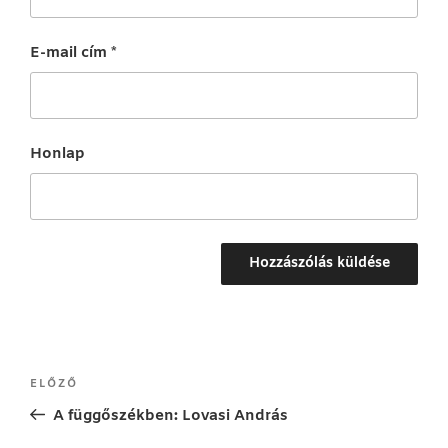
E-mail cím
*
Honlap
Bejegyzés
Korábbi
ELŐZŐ
navigáció
bejegyzés
A függőszékben: Lovasi András