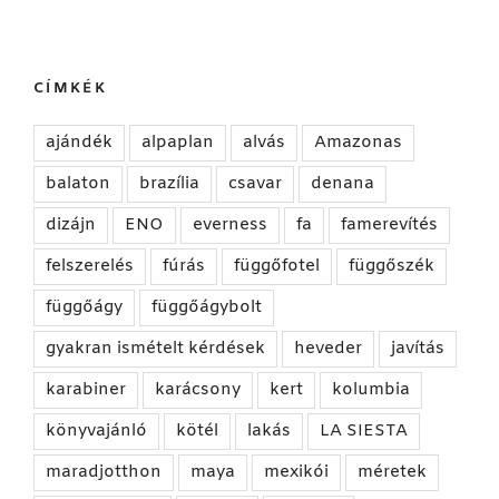
CÍMKÉK
ajándék
alpaplan
alvás
Amazonas
balaton
brazília
csavar
denana
dizájn
ENO
everness
fa
famerevítés
felszerelés
fúrás
függőfotel
függőszék
függőágy
függőágybolt
gyakran ismételt kérdések
heveder
javítás
karabiner
karácsony
kert
kolumbia
könyvajánló
kötél
lakás
LA SIESTA
maradjotthon
maya
mexikói
méretek