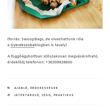
(forrás: SwoopBags, de olvashattunk róla
a
Gyerekszoba
blogban is tavaly)
A függőágyboltban időszakosan megvásárolható,
érdeklődj telefonon: +36309928600
KATEGÓRIÁK
AJÁNLÓ
,
ÉRDEKESSÉGEK
CÍMKÉK
JÁTÉKTÁROLÓ
,
LEGO
,
PRAKTIKUS