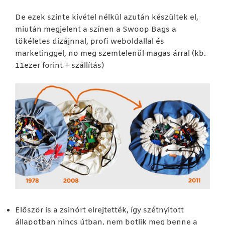
De ezek szinte kivétel nélkül azután készültek el,
miután megjelent a színen a Swoop Bags a
tökéletes dizájnnal, profi weboldallal és
marketinggel, no meg szemtelenül magas árral (kb.
11ezer forint + szállítás)
Először is a zsinórt elrejtették, így szétnyitott
állapotban nincs útban, nem botlik meg benne a