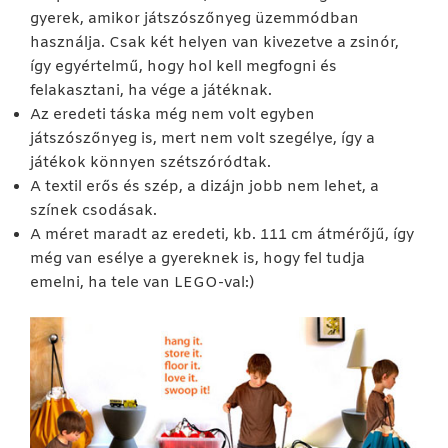
gyerek, amikor játszószőnyeg üzemmódban
használja. Csak két helyen van kivezetve a zsinór,
így egyértelmű, hogy hol kell megfogni és
felakasztani, ha vége a játéknak.
Az eredeti táska még nem volt egyben
játszószőnyeg is, mert nem volt szegélye, így a
játékok könnyen szétszóródtak.
A textil erős és szép, a dizájn jobb nem lehet, a
színek csodásak.
A méret maradt az eredeti, kb. 111 cm átmérőjű, így
még van esélye a gyereknek is, hogy fel tudja
emelni, ha tele van LEGO-val:)