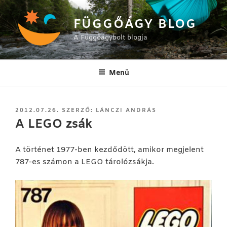
Tartalomhoz
FÜGGŐÁGY BLOG
A Függőágybolt blogja
Menü
BEKÜLDVE:
2012.07.26.
SZERZŐ:
LÁNCZI ANDRÁS
A LEGO zsák
A történet 1977-ben kezdődött, amikor megjelent
787-es számon a LEGO tárolózsákja.