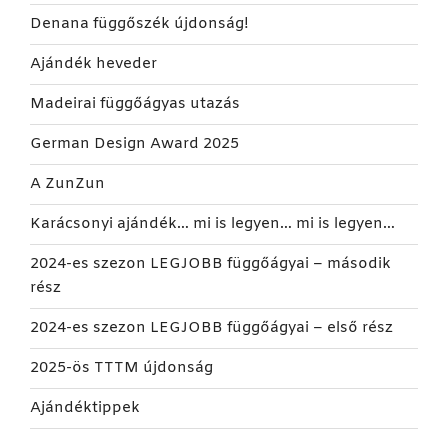
Denana függőszék újdonság!
Ajándék heveder
Madeirai függőágyas utazás
German Design Award 2025
A ZunZun
Karácsonyi ajándék… mi is legyen… mi is legyen…
2024-es szezon LEGJOBB függőágyai – második
rész
2024-es szezon LEGJOBB függőágyai – első rész
2025-ös TTTM újdonság
Ajándéktippek