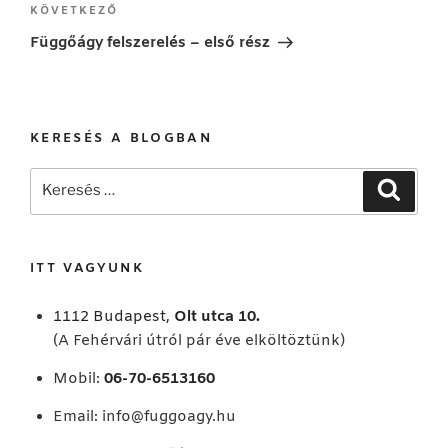
Következő
KÖVETKEZŐ
bejegyzés
Függőágy felszerelés – első rész
KERESÉS A BLOGBAN
Keresés
Keresé
a
következő
kifejezésre:
ITT VAGYUNK
1112 Budapest,
Olt utca 10.
(A Fehérvári útról pár éve elköltöztünk)
Mobil:
06-70-6513160
Email:
info@fuggoagy.hu