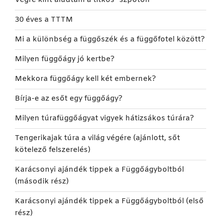
Végre kint aludtam a titkos* szpoton
30 éves a TTTM
Mi a különbség a függőszék és a függőfotel között?
Milyen függőágy jó kertbe?
Mekkora függőágy kell két embernek?
Bírja-e az esőt egy függőágy?
Milyen túrafüggőágyat vigyek hátizsákos túrára?
Tengerikajak túra a világ végére (ajánlott, sőt
kötelező felszerelés)
Karácsonyi ajándék tippek a Függőágyboltból
(második rész)
Karácsonyi ajándék tippek a Függőágyboltból (első
rész)