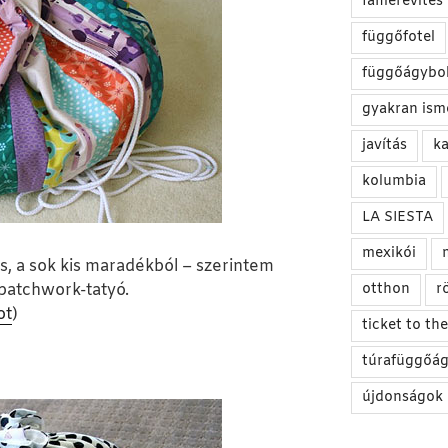
famerevítés
függőfotel
függőágybol
gyakran ism
javítás
ka
kolumbia
LA SIESTA
mexikói
, a sok kis maradékból – szerintem
otthon
r
 patchwork-tatyó.
ot
)
ticket to t
túrafüggőá
újdonságok