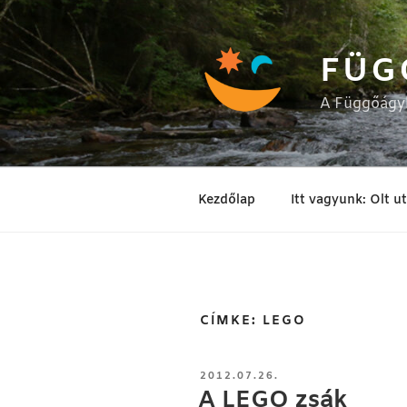
Tartalomhoz
FÜG
A Függőágyb
Kezdőlap
Itt vagyunk: Olt u
CÍMKE:
LEGO
BEKÜLDVE:
2012.07.26.
A LEGO zsák