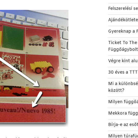
Felszerelési 
Ajándékötlet
Gyereknap a 
Ticket To Th
Függőágybol
Végre kint al
30 éves a TT
Mi a különbsé
között?
Milyen függőá
Mekkora függ
Bírja-e az es
Milyen túrafü