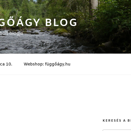
GŐÁGY BLOG
olt blogja
tca 10.
Webshop: függőágy.hu
KERESÉS A 