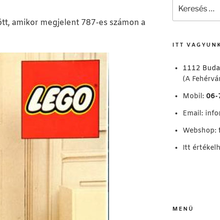
Keresés
a
tt, amikor megjelent 787-es számon a
következő
kifejezésre:
ITT VAGYUN
1112 Buda
(A Fehérvár
Mobil:
06-
Email:
inf
Webshop:
Itt értékel
MENÜ