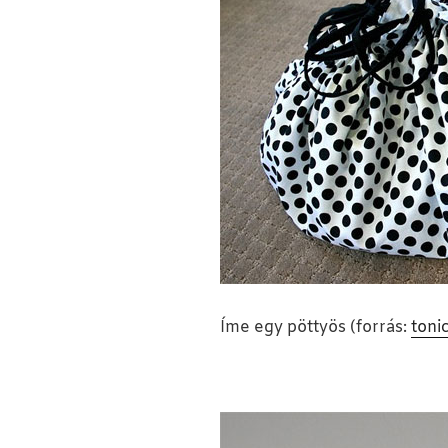
Íme egy pöttyös (forrás:
toni