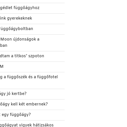
segédlet függőágyhoz
eink gyerekeknek
Függőágyboltban
e Moon újdonságok a
tban
udtam a titkos* szpoton
TM
g a függőszék és a függőfotel
gy jó kertbe?
őágy kell két embernek?
őt egy függőágy?
ggőágyat vigyek hátizsákos