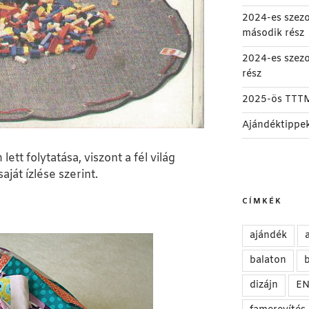
2024-es szez
második rész
2024-es szez
rész
2025-ös TTT
Ajándéktippe
ett folytatása, viszont a fél világ
ját ízlése szerint.
CÍMKÉK
ajándék
balaton
b
dizájn
E