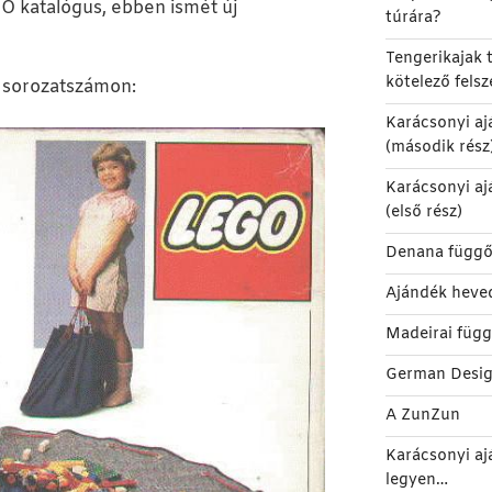
O katalógus, ebben ismét új
túrára?
Tengerikajak t
kötelező felsz
j sorozatszámon:
Karácsonyi aj
(második rész
Karácsonyi aj
(első rész)
Denana függő
Ajándék heve
Madeirai füg
German Desi
A ZunZun
Karácsonyi aj
legyen…