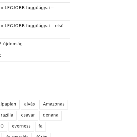
on LEGJOBB függőágyai –
on LEGJOBB függőágyai – első
M újdonság
k
alpaplan
alvás
Amazonas
razília
csavar
denana
NO
everness
fa