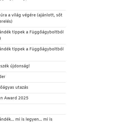
úra a világ végére (ajánlott, sőt
erelés)
ándék tippek a Függőágyboltból
)
ándék tippek a Függőágyboltból
szék újdonság!
der
gőágyas utazás
gn Award 2025
ándék… mi is legyen… mi is