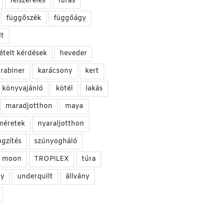
felszerelés
fúrás
függőszék
függőágy
t
ételt kérdések
heveder
rabiner
karácsony
kert
könyvajánló
kötél
lakás
maradjotthon
maya
méretek
nyaraljotthon
ögzítés
szúnyogháló
he moon
TROPILEX
túra
gy
underquilt
állvány