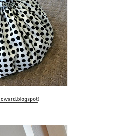
coward.blogspot
)