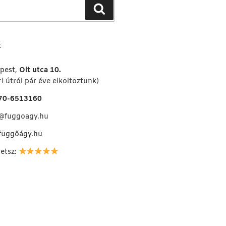
Keresés
K
pest,
Olt utca 10.
i útról pár éve elköltöztünk)
70-6513160
o@fuggoagy.hu
függőágy.hu
hetsz: