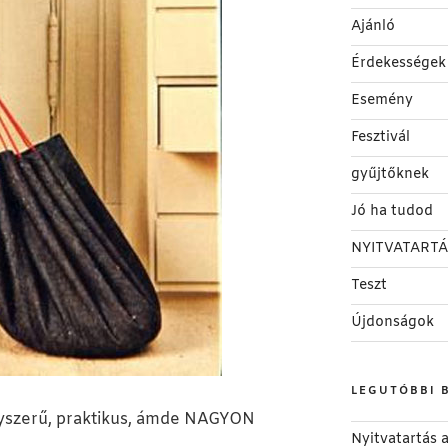
Ajánló
Érdekességek
Esemény
Fesztivál
gyűjtőknek
Jó ha tudod
NYITVATARTÁ
Teszt
Újdonságok
LEGUTÓBBI 
gyszerű, praktikus, ámde NAGYON
Nyitvatartás