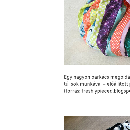
Egy nagyon barkács megoldás
túl sok munkával – előállított
(forrás:
freshlypieced.blogsp