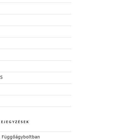
S
BEJEGYZÉSEK
 a Függőágyboltban