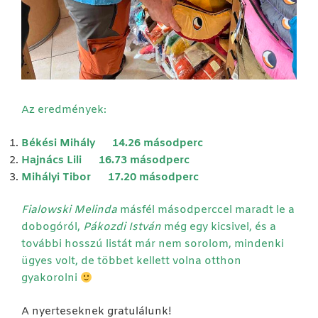
Az eredmények:
Békési Mihály 14.26 másodperc
Hajnács Lili 16.73 másodperc
Mihályi Tibor 17.20 másodperc
Fialowski Melinda
másfél másodperccel maradt le a
dobogóról,
Pákozdi István
még egy kicsivel, és a
további hosszú listát már nem sorolom, mindenki
ügyes volt, de többet kellett volna otthon
gyakorolni
A nyerteseknek gratulálunk!