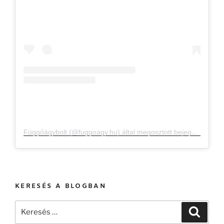
Függőágybolt (@fuggoagy.hu) által megosztott bejegyzés
KERESÉS A BLOGBAN
Keresés
Keresé
a