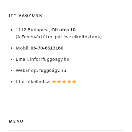
következő
kifejezésre:
ITT VAGYUNK
1112 Budapest,
Olt utca 10.
(A Fehérvári útról pár éve elköltöztünk)
Mobil:
06-70-6513160
Email:
info@fuggoagy.hu
Webshop:
függőágy.hu
Itt értékelhetsz:
MENÜ