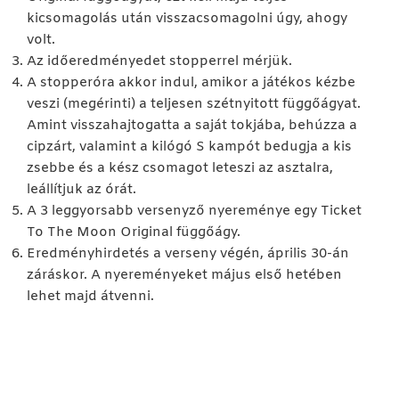
kicsomagolás után visszacsomagolni úgy, ahogy
volt.
Az időeredményedet stopperrel mérjük.
A stopperóra akkor indul, amikor a játékos kézbe
veszi (megérinti) a teljesen szétnyitott függőágyat.
Amint visszahajtogatta a saját tokjába, behúzza a
cipzárt, valamint a kilógó S kampót bedugja a kis
zsebbe és a kész csomagot leteszi az asztalra,
leállítjuk az órát.
A 3 leggyorsabb versenyző nyereménye egy Ticket
To The Moon Original függőágy.
Eredményhirdetés a verseny végén, április 30-án
záráskor. A nyereményeket május első hetében
lehet majd átvenni.