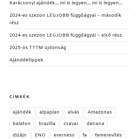
Karácsonyi ajándék… mi is legyen… mi is legyen…
2024-es szezon LEGJOBB függőágyai – második
rész
2024-es szezon LEGJOBB függőágyai – első rész
2025-ös TTTM újdonság
Ajándéktippek
CÍMKÉK
ajándék
alpaplan
alvás
Amazonas
balaton
brazília
csavar
denana
dizájn
ENO
everness
fa
famerevítés