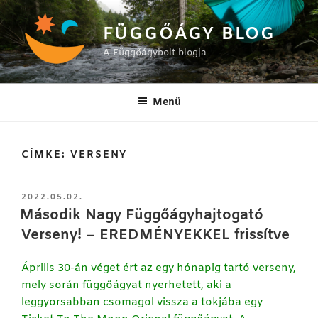
Tartalomhoz
FÜGGŐÁGY BLOG
A Függőágybolt blogja
Menü
CÍMKE:
VERSENY
BEKÜLDVE:
2022.05.02.
Második Nagy Függőágyhajtogató
Verseny! – EREDMÉNYEKKEL frissítve
Április 30-án véget ért az egy hónapig tartó verseny,
mely során függőágyat nyerhetett, aki a
leggyorsabban csomagol vissza a tokjába egy