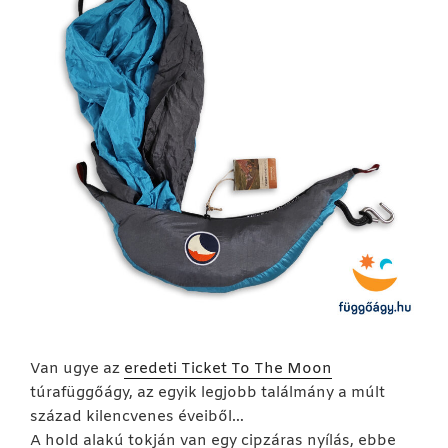
Van ugye az
eredeti Ticket To The Moon
túrafüggőágy, az egyik legjobb találmány a múlt
század kilencvenes éveiből…
A hold alakú tokján van egy cipzáras nyílás, ebbe