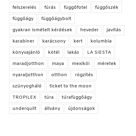
felszerelés
fúrás
függőfotel
függőszék
függőágy
függőágybolt
gyakran ismételt kérdések
heveder
javítás
karabiner
karácsony
kert
kolumbia
könyvajánló
kötél
lakás
LA SIESTA
maradjotthon
maya
mexikói
méretek
nyaraljotthon
otthon
rögzítés
szúnyogháló
ticket to the moon
TROPILEX
túra
túrafüggőágy
underquilt
állvány
újdonságok