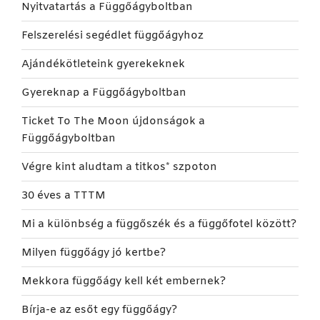
Nyitvatartás a Függőágyboltban
Felszerelési segédlet függőágyhoz
Ajándékötleteink gyerekeknek
Gyereknap a Függőágyboltban
Ticket To The Moon újdonságok a
Függőágyboltban
Végre kint aludtam a titkos* szpoton
30 éves a TTTM
Mi a különbség a függőszék és a függőfotel között?
Milyen függőágy jó kertbe?
Mekkora függőágy kell két embernek?
Bírja-e az esőt egy függőágy?