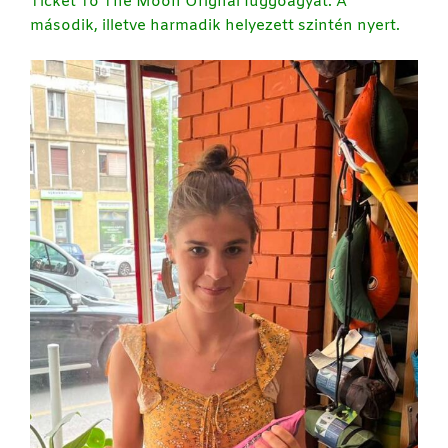
Ticket To The Moon Orignal függőágyat. A
második, illetve harmadik helyezett szintén nyert.