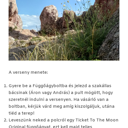
A verseny menete:
Gyere be a Függőágyboltba és jelezd a szakállas
bácsinak (Áron vagy András) a pult mögött, hogy
szeretnél indulni a versenyen. Ha vásárló van a
boltban, kérjük várd meg amíg kiszolgáljuk, utána
tiéd a terep!
Leveszünk neked a polcról egy Ticket To The Moon
Original függőágyat, ezt kell majd teljes