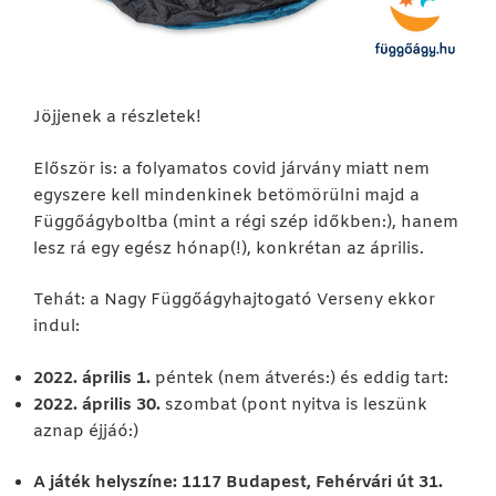
Jöjjenek a részletek!
Először is: a folyamatos covid járvány miatt nem
egyszere kell mindenkinek betömörülni majd a
Függőágyboltba (mint a régi szép időkben:), hanem
lesz rá egy egész hónap(!), konkrétan az április.
Tehát: a Nagy Függőágyhajtogató Verseny ekkor
indul:
2022. április 1.
péntek (nem átverés:) és eddig tart:
2022. április 30.
szombat (pont nyitva is leszünk
aznap éjjáó:)
A játék helyszíne: 1117 Budapest, Fehérvári út 31.