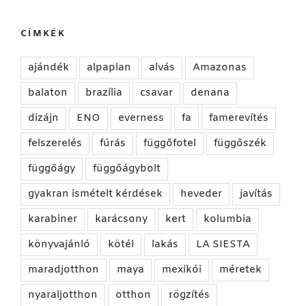
CÍMKÉK
ajándék
alpaplan
alvás
Amazonas
balaton
brazília
csavar
denana
dizájn
ENO
everness
fa
famerevítés
felszerelés
fúrás
függőfotel
függőszék
függőágy
függőágybolt
gyakran ismételt kérdések
heveder
javítás
karabiner
karácsony
kert
kolumbia
könyvajánló
kötél
lakás
LA SIESTA
maradjotthon
maya
mexikói
méretek
nyaraljotthon
otthon
rögzítés