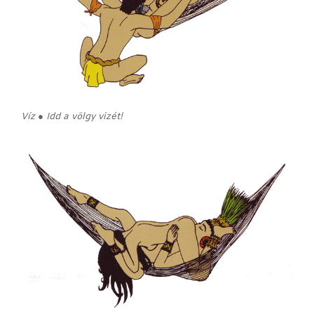
Víz ● Idd a völgy vizét!