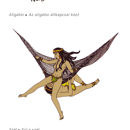
Aligátor ● Az aligátor állkapcsai közt
Szél ● Fúj a szél