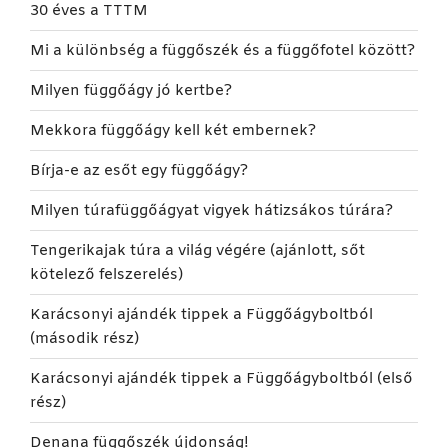
30 éves a TTTM
Mi a különbség a függőszék és a függőfotel között?
Milyen függőágy jó kertbe?
Mekkora függőágy kell két embernek?
Bírja-e az esőt egy függőágy?
Milyen túrafüggőágyat vigyek hátizsákos túrára?
Tengerikajak túra a világ végére (ajánlott, sőt
kötelező felszerelés)
Karácsonyi ajándék tippek a Függőágyboltból
(második rész)
Karácsonyi ajándék tippek a Függőágyboltból (első
rész)
Denana függőszék újdonság!