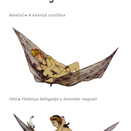
Keselyű ● A keselyű szorítása
Föld ● Földanya befogadja a teremtés magvait