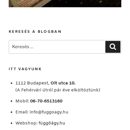
KERESÉS A BLOGBAN
Keresés
Keresé
a
következő
kifejezésre:
ITT VAGYUNK
1112 Budapest,
Olt utca 10.
(A Fehérvári útról pár éve elköltöztünk)
Mobil:
06-70-6513160
Email:
info@fuggoagy.hu
Webshop:
függőágy.hu