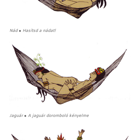
Nád ● Hasítsd a nádat!
Jaguár ● A jaguár doromboló kényelme