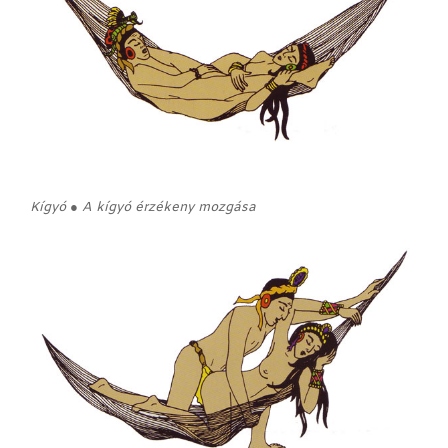
Kígyó ● A kígyó érzékeny mozgása