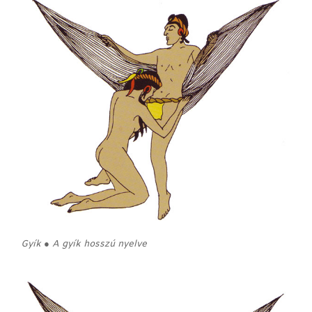
Gyík ● A gyík hosszú nyelve