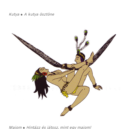
Kutya ● A kutya ösztöne
Majom ● Hintázz és játssz, mint egy majom!