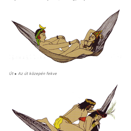
Út ● Az út közepén fekve