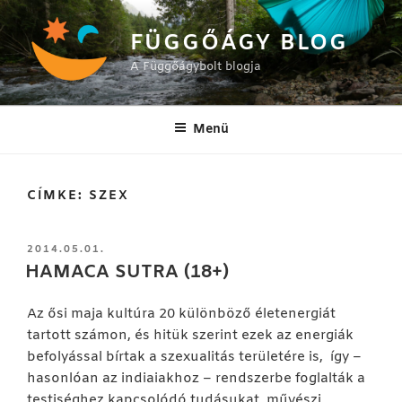
Tartalomhoz
FÜGGŐÁGY BLOG
A Függőágybolt blogja
Menü
CÍMKE:
SZEX
BEKÜLDVE:
2014.05.01.
HAMACA SUTRA (18+)
Az ősi maja kultúra 20 különböző életenergiát
tartott számon, és hitük szerint ezek az energiák
befolyással bírtak a szexualitás területére is, így –
hasonlóan az indiaiakhoz – rendszerbe foglalták a
testiséghez kapcsolódó tudásukat, művészi