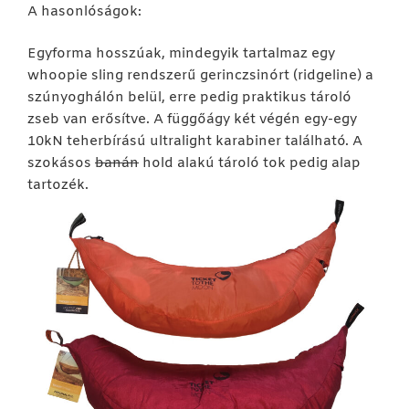
A hasonlóságok:
Egyforma hosszúak, mindegyik tartalmaz egy
whoopie sling rendszerű gerinczsinórt (ridgeline) a
szúnyoghálón belül, erre pedig praktikus tároló
zseb van erősítve. A függőágy két végén egy-egy
10kN teherbírású ultralight karabiner található. A
szokásos
banán
hold alakú tároló tok pedig alap
tartozék.