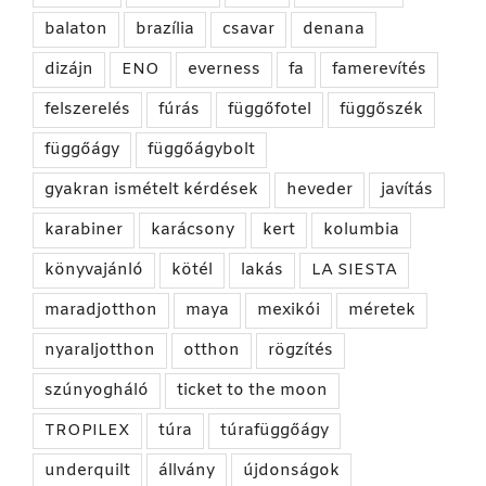
balaton
brazília
csavar
denana
dizájn
ENO
everness
fa
famerevítés
felszerelés
fúrás
függőfotel
függőszék
függőágy
függőágybolt
gyakran ismételt kérdések
heveder
javítás
karabiner
karácsony
kert
kolumbia
könyvajánló
kötél
lakás
LA SIESTA
maradjotthon
maya
mexikói
méretek
nyaraljotthon
otthon
rögzítés
szúnyogháló
ticket to the moon
TROPILEX
túra
túrafüggőágy
underquilt
állvány
újdonságok