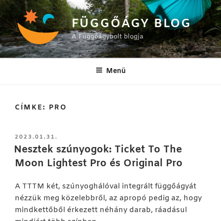
Tartalomhoz
FÜGGŐÁGY BLOG
A Függőágybolt blogja
Menü
CÍMKE:
PRO
BEKÜLDVE:
2023.01.31.
Nesztek szúnyogok: Ticket To The
Moon Lightest Pro és Original Pro
A TTTM két, szúnyoghálóval integrált függőágyát
nézzük meg közelebbről, az apropó pedig az, hogy
mindkettőből érkezett néhány darab, ráadásul