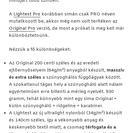
mindjárt több színben.
A
Lightest Pro
korábban simán csak PRO néven
mutatkozott be, akkor még nem volt terítéken az
Original Pro
verzió, de most a prókat is meg kell már
különböztetnünk.
Nézzük a fő különbségeket:
Az Original 200 centi széles és az eredeti
ejtőernyőselyem (64g/m²) anyagból készült,
masszív
és extra széles
a szúnyoghálós függőágyak között.
A szokatlanul tágas hely a szúnyogháló alatt nálam
egyértelműen erre billenti a mérleg nyelvét. 930
gramm, tehát könnyebb mint egy sima Original +
külön szúnyogháló + ridgeline + karabiner.
A Lightest az új ultralight nylonból (34g/m²) készült
és 140cm széles, így a vékonyabb anyag és
keskenyebb textil miatt, a csomag
térfogata és a