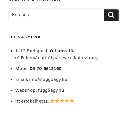
KERESÉS A BLOGBAN
Keresés
Keresé
a
következő
kifejezésre:
ITT VAGYUNK
1112 Budapest,
Olt utca 10.
(A Fehérvári útról pár éve elköltöztünk)
Mobil:
06-70-6513160
Email:
info@fuggoagy.hu
Webshop:
függőágy.hu
Itt értékelhetsz: