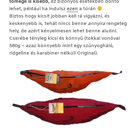
tömege is kisebb,
ez bizonyos esetekben döntő
lehet, például ha indulsz
ezen
a túrán
Biztos hogy kicsit jobban kell rá vigyázni, és
keskenyebb is, tehát nincs benne
annyira
rengeteg
hely, de azért kényelmesen lehet benne aludni.
Cserébe tényleg kicsi és könnyű (tokkal vonóval
580g – azaz könnyebb mint egy szúnyogháló,
ridgeline és karabiner nélküli Original).