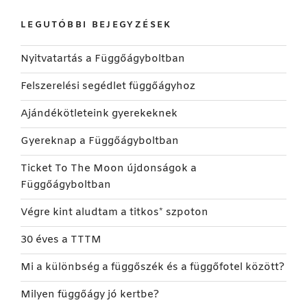
LEGUTÓBBI BEJEGYZÉSEK
Nyitvatartás a Függőágyboltban
Felszerelési segédlet függőágyhoz
Ajándékötleteink gyerekeknek
Gyereknap a Függőágyboltban
Ticket To The Moon újdonságok a
Függőágyboltban
Végre kint aludtam a titkos* szpoton
30 éves a TTTM
Mi a különbség a függőszék és a függőfotel között?
Milyen függőágy jó kertbe?