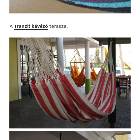
A
Tranzit kávézó
terasza.