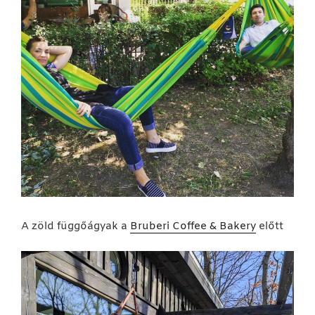
A zöld függőágyak a
Bruberi Coffee & Bakery
előtt