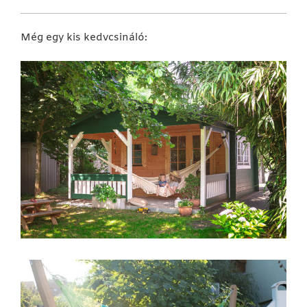
Még egy kis kedvcsináló: