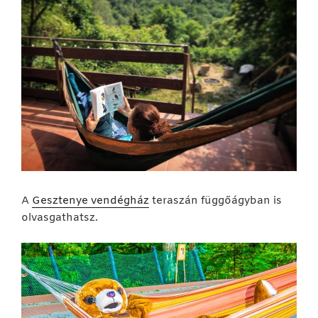
A
Gesztenye vendégház
teraszán függőágyban is
olvasgathatsz.