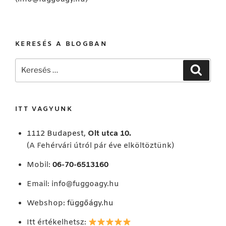
KERESÉS A BLOGBAN
Keresés
Keresé
a
következő
kifejezésre:
ITT VAGYUNK
1112 Budapest,
Olt utca 10.
(A Fehérvári útról pár éve elköltöztünk)
Mobil:
06-70-6513160
Email:
info@fuggoagy.hu
Webshop:
függőágy.hu
Itt értékelhetsz: