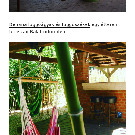
Denana függőágyak és függőszékek
egy étterem
teraszán Balatonfüreden.