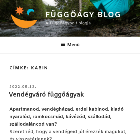
Tartalomhoz
FÜGGŐÁGY BLOG
A Függőágybolt blogja
Menü
CÍMKE:
KABIN
BEKÜLDVE:
2022.05.12.
Vendégváró függőágyak
Apartmanod, vendégházad, erdei kabinod, kiadó
nyaralód, romkocsmád, kávézód, szállodád,
szállodaláncod van?
Szeretnéd, hogy a vendégeid jól érezzék magukat,
és visszatérjenek?