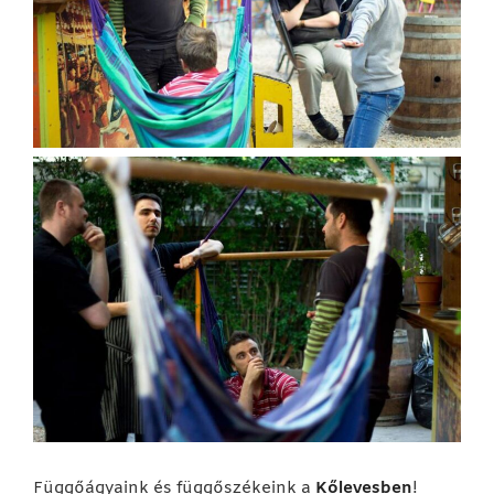
Függőágyaink és függőszékeink a
Kőlevesben
!