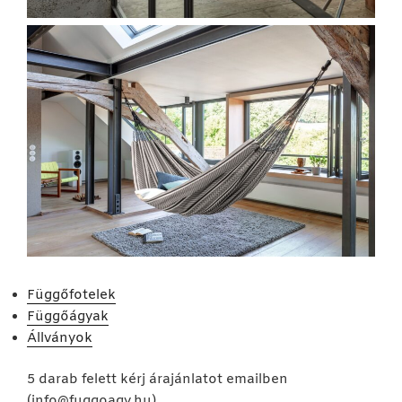
Függőfotelek
Függőágyak
Állványok
5 darab felett kérj árajánlatot emailben
(
info@fuggoagy.hu
)