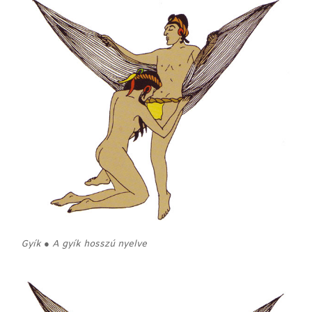
Gyík ● A gyík hosszú nyelve