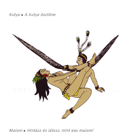
Kutya ● A kutya ösztöne
Majom ● Hintázz és játssz, mint egy majom!