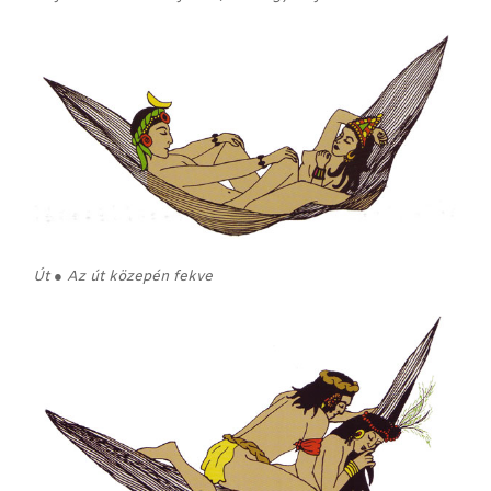
Út ● Az út közepén fekve