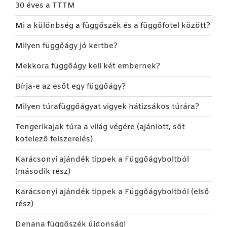
30 éves a TTTM
Mi a különbség a függőszék és a függőfotel között?
Milyen függőágy jó kertbe?
Mekkora függőágy kell két embernek?
Bírja-e az esőt egy függőágy?
Milyen túrafüggőágyat vigyek hátizsákos túrára?
Tengerikajak túra a világ végére (ajánlott, sőt
kötelező felszerelés)
Karácsonyi ajándék tippek a Függőágyboltból
(második rész)
Karácsonyi ajándék tippek a Függőágyboltból (első
rész)
Denana függőszék újdonság!