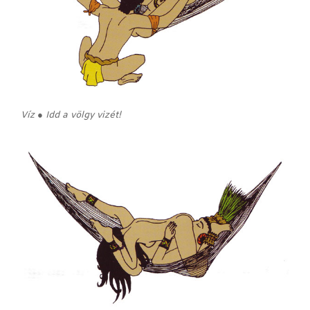
Víz ● Idd a völgy vizét!