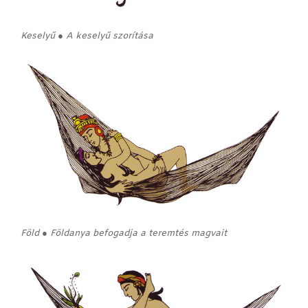
Keselyű ● A keselyű szorítása
Föld ● Földanya befogadja a teremtés magvait