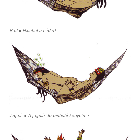
Nád ● Hasítsd a nádat!
Jaguár ● A jaguár doromboló kényelme