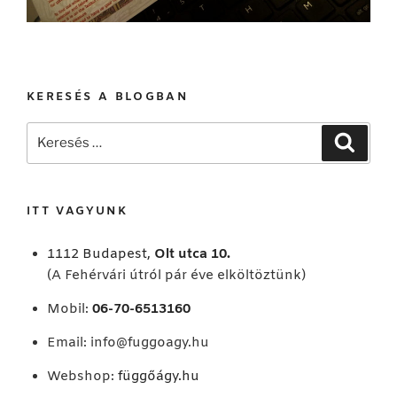
KERESÉS A BLOGBAN
Keresés
Keresé
a
következő
kifejezésre:
ITT VAGYUNK
1112 Budapest,
Olt utca 10.
(A Fehérvári útról pár éve elköltöztünk)
Mobil:
06-70-6513160
Email:
info@fuggoagy.hu
Webshop:
függőágy.hu