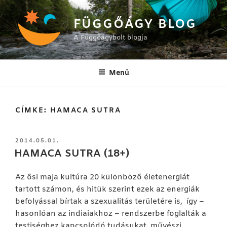
Tartalomhoz
FÜGGŐÁGY BLOG
A Függőágybolt blogja
Menü
CÍMKE:
HAMACA SUTRA
BEKÜLDVE:
2014.05.01.
HAMACA SUTRA (18+)
Az ősi maja kultúra 20 különböző életenergiát
tartott számon, és hitük szerint ezek az energiák
befolyással bírtak a szexualitás területére is, így –
hasonlóan az indiaiakhoz – rendszerbe foglalták a
testiséghez kapcsolódó tudásukat, művészi