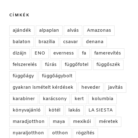
CÍMKÉK
ajándék
alpaplan
alvás
Amazonas
balaton
brazília
csavar
denana
dizájn
ENO
everness
fa
famerevítés
felszerelés
fúrás
függőfotel
függőszék
függőágy
függőágybolt
gyakran ismételt kérdések
heveder
javítás
karabiner
karácsony
kert
kolumbia
könyvajánló
kötél
lakás
LA SIESTA
maradjotthon
maya
mexikói
méretek
nyaraljotthon
otthon
rögzítés