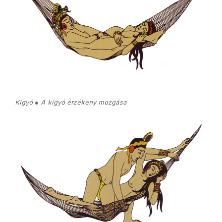
Kígyó ● A kígyó érzékeny mozgása