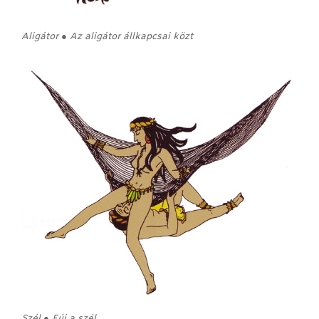
Aligátor ● Az aligátor állkapcsai közt
Szél ● Fúj a szél