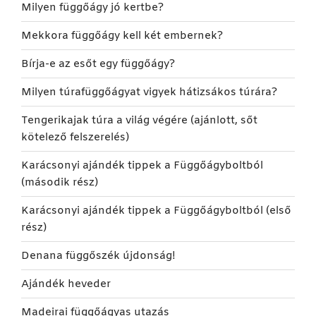
Milyen függőágy jó kertbe?
Mekkora függőágy kell két embernek?
Bírja-e az esőt egy függőágy?
Milyen túrafüggőágyat vigyek hátizsákos túrára?
Tengerikajak túra a világ végére (ajánlott, sőt
kötelező felszerelés)
Karácsonyi ajándék tippek a Függőágyboltból
(második rész)
Karácsonyi ajándék tippek a Függőágyboltból (első
rész)
Denana függőszék újdonság!
Ajándék heveder
Madeirai függőágyas utazás