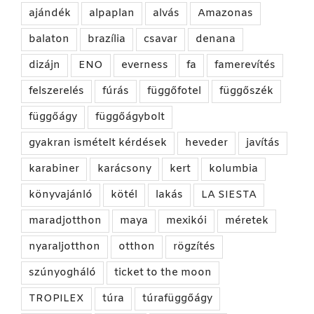
ajándék
alpaplan
alvás
Amazonas
balaton
brazília
csavar
denana
dizájn
ENO
everness
fa
famerevítés
felszerelés
fúrás
függőfotel
függőszék
függőágy
függőágybolt
gyakran ismételt kérdések
heveder
javítás
karabiner
karácsony
kert
kolumbia
könyvajánló
kötél
lakás
LA SIESTA
maradjotthon
maya
mexikói
méretek
nyaraljotthon
otthon
rögzítés
szúnyogháló
ticket to the moon
TROPILEX
túra
túrafüggőágy