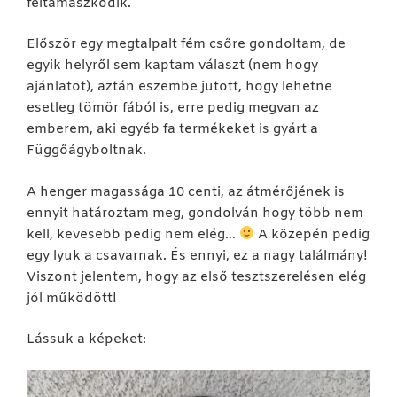
feltámaszkodik.
Először egy megtalpalt fém csőre gondoltam, de
egyik helyről sem kaptam választ (nem hogy
ajánlatot), aztán eszembe jutott, hogy lehetne
esetleg tömör fából is, erre pedig megvan az
emberem, aki egyéb fa termékeket is gyárt a
Függőágyboltnak.
A henger magassága 10 centi, az átmérőjének is
ennyit határoztam meg, gondolván hogy több nem
kell, kevesebb pedig nem elég…
A közepén pedig
egy lyuk a csavarnak. És ennyi, ez a nagy találmány!
Viszont jelentem, hogy az első tesztszerelésen elég
jól működött!
Lássuk a képeket: