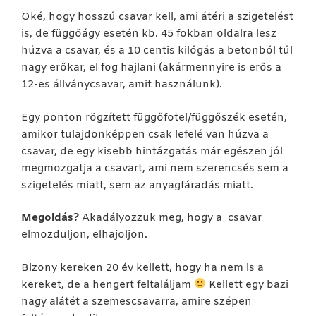
Oké, hogy hosszú csavar kell, ami átéri a szigetelést
is, de függőágy esetén kb. 45 fokban oldalra lesz
húzva a csavar, és a 10 centis kilógás a betonból túl
nagy erőkar, el fog hajlani (akármennyire is erős a
12-es állványcsavar, amit használunk).
Egy ponton rögzített függőfotel/függőszék esetén,
amikor tulajdonképpen csak lefelé van húzva a
csavar, de egy kisebb hintázgatás már egészen jól
megmozgatja a csavart, ami nem szerencsés sem a
szigetelés miatt, sem az anyagfáradás miatt.
Megoldás?
Akadályozzuk meg, hogy a csavar
elmozduljon, elhajoljon.
Bizony kereken 20 év kellett, hogy ha nem is a
kereket, de a hengert feltaláljam
Kellett egy bazi
nagy alátét a szemescsavarra, amire szépen