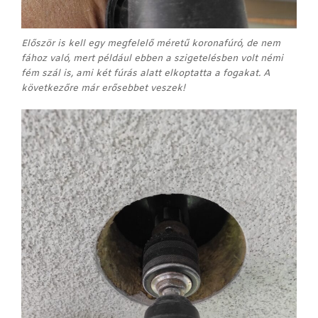
Először is kell egy megfelelő méretű koronafúró, de nem
fához való, mert például ebben a szigetelésben volt némi
fém szál is, ami két fúrás alatt elkoptatta a fogakat. A
következőre már erősebbet veszek!