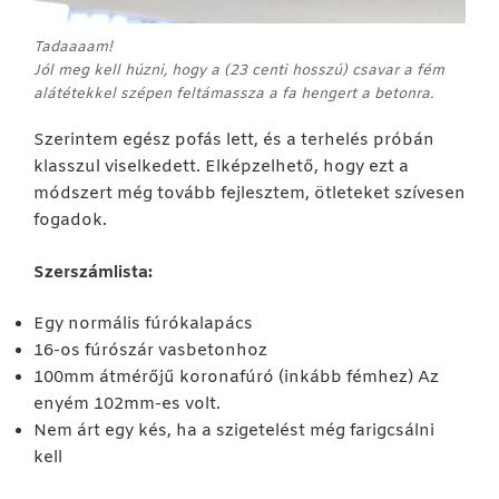
Tadaaaam!
Jól meg kell húzni, hogy a (23 centi hosszú) csavar a fém
alátétekkel szépen feltámassza a fa hengert a betonra.
Szerintem egész pofás lett, és a terhelés próbán
klasszul viselkedett. Elképzelhető, hogy ezt a
módszert még tovább fejlesztem, ötleteket szívesen
fogadok.
Szerszámlista:
Egy normális fúrókalapács
16-os fúrószár vasbetonhoz
100mm átmérőjű koronafúró (inkább fémhez) Az
enyém 102mm-es volt.
Nem árt egy kés, ha a szigetelést még farigcsálni
kell