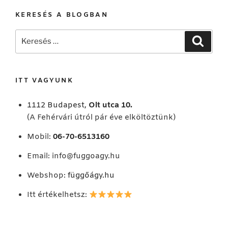
KERESÉS A BLOGBAN
Keresés
Keresé
a
következő
kifejezésre:
ITT VAGYUNK
1112 Budapest,
Olt utca 10.
(A Fehérvári útról pár éve elköltöztünk)
Mobil:
06-70-6513160
Email:
info@fuggoagy.hu
Webshop:
függőágy.hu
Itt értékelhetsz: