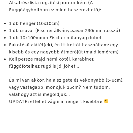
Alkatrészlista rögzítési pontonként (A
Függőágyboltban ez mind beszerezhető):
1 db henger (10x10cm)
1 db csavar (Fischer állványcsavar 230mm hosszú)
1 db 10x100mmm Fischer műanyag dübel
Fakötésű alátét(ek), én itt kettőt használtam: egy
kisebb és egy nagyobb átmérőjűt (majd lemérem)
Kell persze majd némi kötél, karabiner,
függőfotelhez rugó is jól jöhet…
És mi van akkor, ha a szigetelés vékonyabb (5-8cm),
vagy vastagabb, mondjuk 15cm? Nem tudom,
valahogy azt is megoldjuk…
UPDATE: el lehet vágni a hengert kisebbre