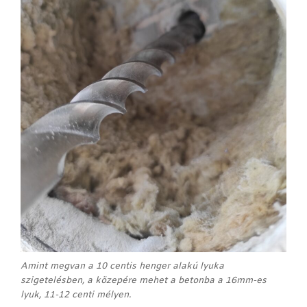
Amint megvan a 10 centis henger alakú lyuka
szigetelésben, a közepére mehet a betonba a 16mm-es
lyuk, 11-12 centi mélyen.