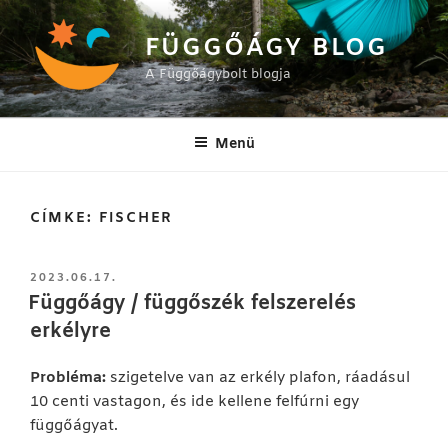
Tartalomhoz
FÜGGŐÁGY BLOG
A Függőágybolt blogja
Menü
CÍMKE:
FISCHER
BEKÜLDVE:
2023.06.17.
Függőágy / függőszék felszerelés
erkélyre
Probléma:
szigetelve van az erkély plafon, ráadásul
10 centi vastagon, és ide kellene felfúrni egy
függőágyat.