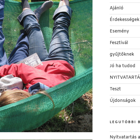
Ajánló
Érdekességek
Esemény
Fesztivál
gyűjtőknek
Jó ha tudod
NYITVATARTÁ
Teszt
Újdonságok
LEGUTÓBBI 
Nyitvatartás