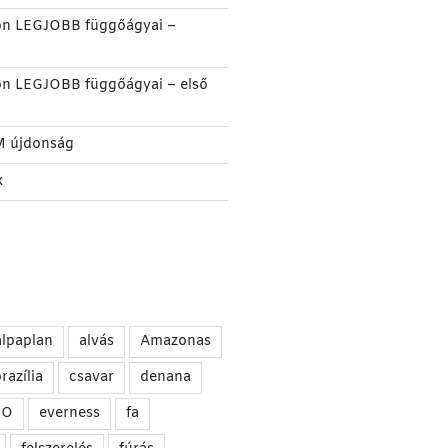
on LEGJOBB függőágyai –
on LEGJOBB függőágyai – első
M újdonság
k
alpaplan
alvás
Amazonas
razília
csavar
denana
NO
everness
fa