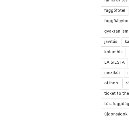
famerevítés
függőfotel
függőágybol
gyakran ism
javítás
ka
kolumbia
LA SIESTA
mexikói
otthon
r
ticket to t
túrafüggőá
újdonságok