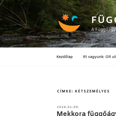
Tartalomhoz
FÜG
A Függőágyb
Kezdőlap
Itt vagyunk: Olt u
CÍMKE:
KÉTSZEMÉLYES
BEKÜLDVE:
2026.01.09.
Mekkora függőágy