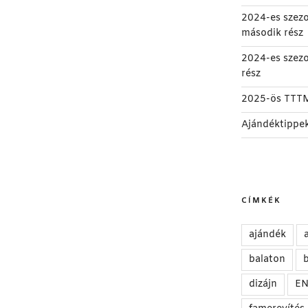
2024-es szez
második rész
2024-es szez
rész
2025-ös TTT
Ajándéktippe
CÍMKÉK
ajándék
balaton
b
dizájn
E