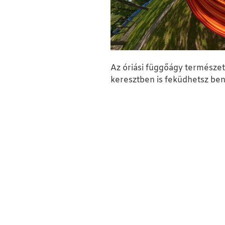
Az óriási függőágy természete
keresztben is feküdhetsz be