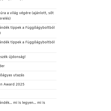
úra a világ végére (ajánlott, sőt
erelés)
ándék tippek a Függőágyboltból
)
ándék tippek a Függőágyboltból
szék újdonság!
der
gőágyas utazás
gn Award 2025
ándék… mi is legyen… mi is