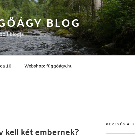
GŐÁGY BLOG
olt blogja
tca 10.
Webshop: függőágy.hu
KERESÉS A 
 kell két embernek?