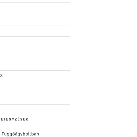
S
BEJEGYZÉSEK
 a Függőágyboltban