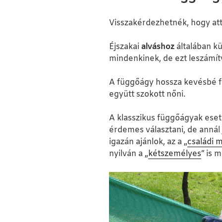
Visszakérdezhetnék, hogy att
Éjszakai
alváshoz
általában k
mindenkinek, de ezt leszámít
A függőágy hossza kevésbé fo
együtt szokott nőni.
A klasszikus függőágyak es
érdemes választani, de annál
igazán ajánlok, az a „
családi 
nyilván a „
kétszemélyes
” is 