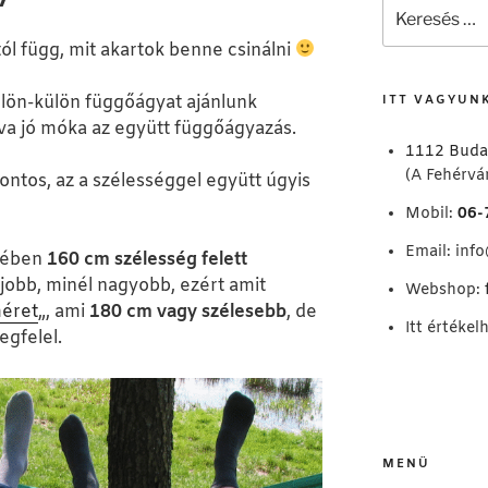
Keresés
a
ól függ, mit akartok benne csinálni
következő
kifejezésre:
ülön-külön függőágyat ajánlunk
ITT VAGYUN
va jó móka az együtt függőágyazás.
1112 Buda
(A Fehérvár
ntos, az a szélességgel együtt úgyis
Mobil:
06-
Email:
inf
etében
160 cm szélesség felett
 jobb, minél nagyobb, ezért amit
Webshop:
méret
„, ami
180 cm vagy szélesebb
, de
Itt értékel
megfelel.
MENÜ