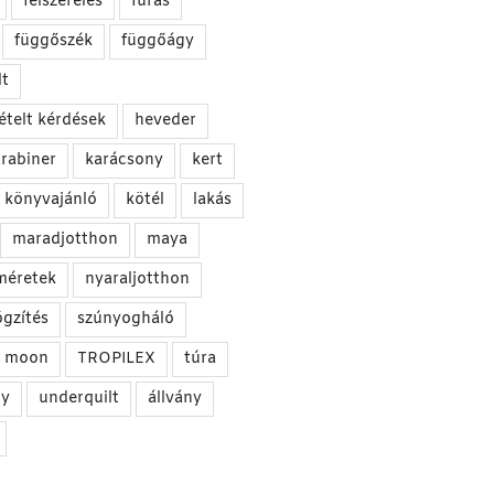
felszerelés
fúrás
függőszék
függőágy
t
ételt kérdések
heveder
rabiner
karácsony
kert
könyvajánló
kötél
lakás
maradjotthon
maya
méretek
nyaraljotthon
ögzítés
szúnyogháló
he moon
TROPILEX
túra
gy
underquilt
állvány