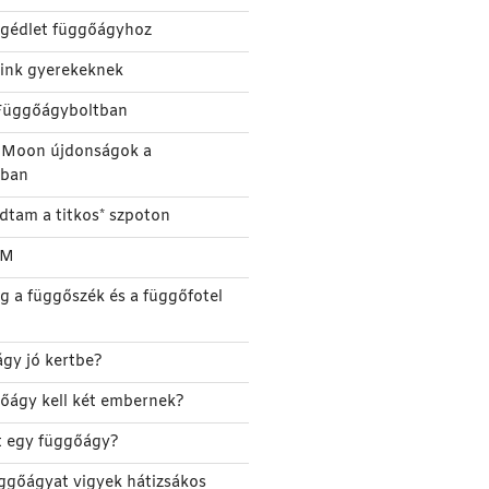
segédlet függőágyhoz
eink gyerekeknek
Függőágyboltban
e Moon újdonságok a
tban
udtam a titkos* szpoton
TM
g a függőszék és a függőfotel
gy jó kertbe?
őágy kell két embernek?
őt egy függőágy?
ggőágyat vigyek hátizsákos