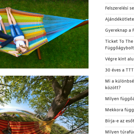
Felszerelési 
Ajándékötlet
Gyereknap a 
Ticket To Th
Függőágybol
Végre kint al
30 éves a TT
Mi a különbsé
között?
Milyen függőá
Mekkora függ
Bírja-e az es
Milyen túrafü