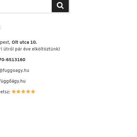
Keresés
K
pest,
Olt utca 10.
i útról pár éve elköltöztünk)
70-6513160
o@fuggoagy.hu
függőágy.hu
hetsz: