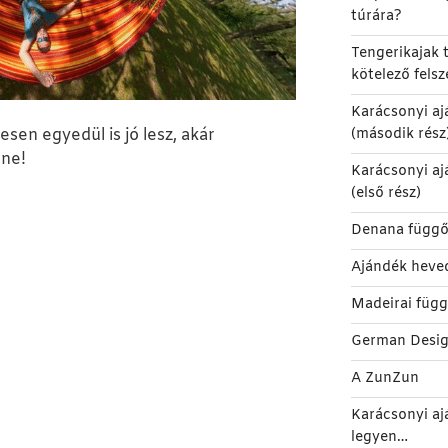
túrára?
Tengerikajak t
kötelező felsz
Karácsonyi aj
(második rész
sen egyedül is jó lesz, akár
nne!
Karácsonyi aj
(első rész)
Denana függő
Ajándék heve
Madeirai füg
German Desi
A ZunZun
Karácsonyi aj
legyen…