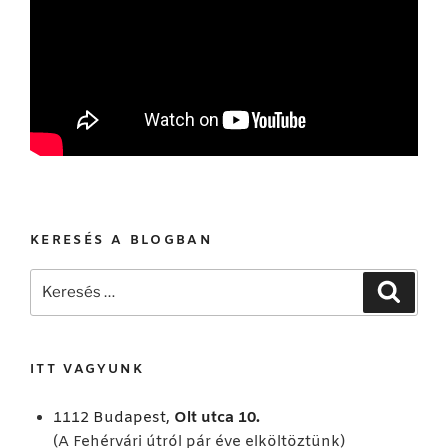
KERESÉS A BLOGBAN
Keresés
Keresé
a
következő
kifejezésre:
ITT VAGYUNK
1112 Budapest,
Olt utca 10.
(A Fehérvári útról pár éve elköltöztünk)