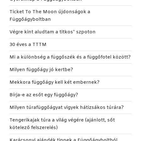
Ticket To The Moon újdonságok a
Függőágyboltban
Végre kint aludtam a titkos* szpoton
30 éves a TTTM
Mi a különbség a függőszék és a függőfotel között?
Milyen függőágy jó kertbe?
Mekkora függőágy kell két embernek?
Bírja-e az esőt egy függőágy?
Milyen túrafüggőágyat vigyek hátizsákos túrára?
Tengerikajak túra a világ végére (ajánlott, sőt
kötelező felszerelés)
Karácsonyi ajándék tippek a Függőágyboltból