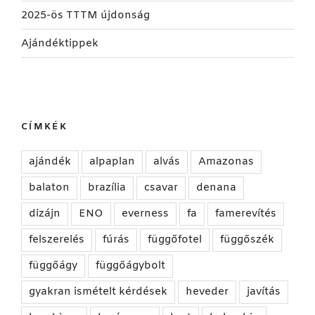
2025-ös TTTM újdonság
Ajándéktippek
CÍMKÉK
ajándék
alpaplan
alvás
Amazonas
balaton
brazília
csavar
denana
dizájn
ENO
everness
fa
famerevítés
felszerelés
fúrás
függőfotel
függőszék
függőágy
függőágybolt
gyakran ismételt kérdések
heveder
javítás