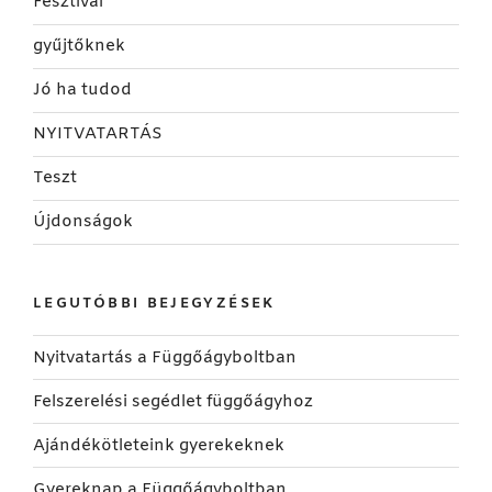
Fesztivál
gyűjtőknek
Jó ha tudod
NYITVATARTÁS
Teszt
Újdonságok
LEGUTÓBBI BEJEGYZÉSEK
Nyitvatartás a Függőágyboltban
Felszerelési segédlet függőágyhoz
Ajándékötleteink gyerekeknek
Gyereknap a Függőágyboltban