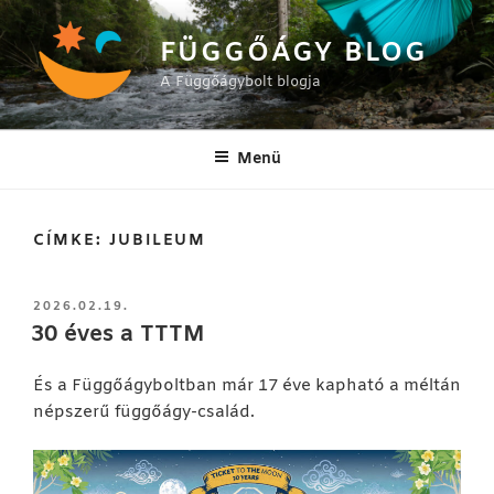
Tartalomhoz
FÜGGŐÁGY BLOG
A Függőágybolt blogja
Menü
CÍMKE:
JUBILEUM
BEKÜLDVE:
2026.02.19.
30 éves a TTTM
És a Függőágyboltban már 17 éve kapható a méltán
népszerű függőágy-család.