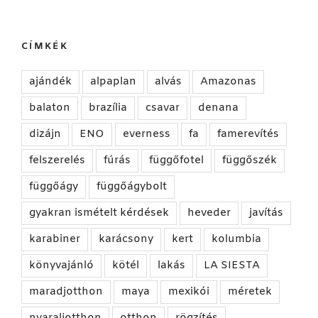
CÍMKÉK
ajándék
alpaplan
alvás
Amazonas
balaton
brazília
csavar
denana
dizájn
ENO
everness
fa
famerevítés
felszerelés
fúrás
függőfotel
függőszék
függőágy
függőágybolt
gyakran ismételt kérdések
heveder
javítás
karabiner
karácsony
kert
kolumbia
könyvajánló
kötél
lakás
LA SIESTA
maradjotthon
maya
mexikói
méretek
nyaraljotthon
otthon
rögzítés