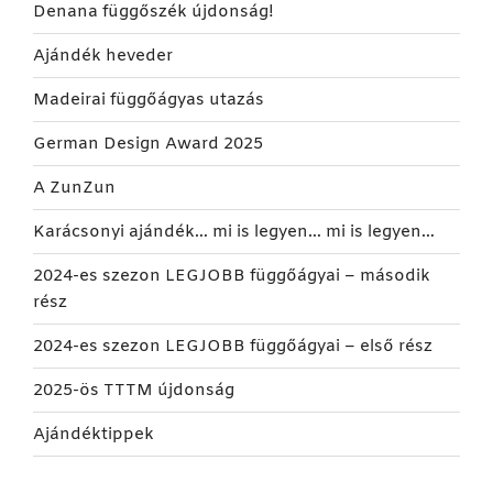
Denana függőszék újdonság!
Ajándék heveder
Madeirai függőágyas utazás
German Design Award 2025
A ZunZun
Karácsonyi ajándék… mi is legyen… mi is legyen…
2024-es szezon LEGJOBB függőágyai – második
rész
2024-es szezon LEGJOBB függőágyai – első rész
2025-ös TTTM újdonság
Ajándéktippek