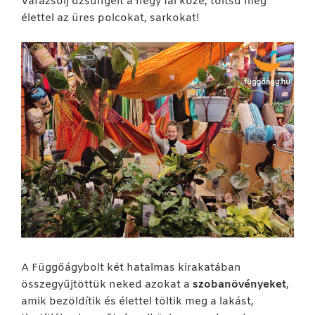
Varázsolj dzsungelt a négy fal közé, töltsd meg
élettel az üres polcokat, sarkokat!
A Függőágybolt két hatalmas kirakatában
összegyűjtöttük neked azokat a
szobanövényeket
,
amik bezöldítik és élettel töltik meg a lakást,