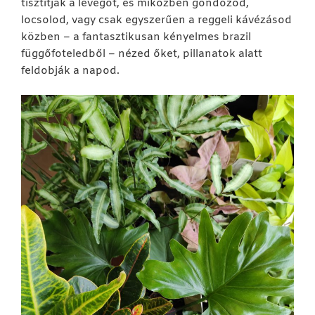
tisztítják a levegőt, és miközben gondozod,
locsolod, vagy csak egyszerűen a reggeli kávézásod
közben – a fantasztikusan kényelmes brazil
függőfoteledből – nézed őket, pillanatok alatt
feldobják a napod.