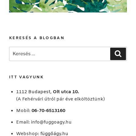
KERESÉS A BLOGBAN
Keresés
Keresé
a
következő
kifejezésre:
ITT VAGYUNK
1112 Budapest,
Olt utca 10.
(A Fehérvári útról pár éve elköltöztünk)
Mobil:
06-70-6513160
Email:
info@fuggoagy.hu
Webshop:
függőágy.hu