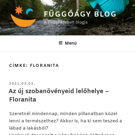
Tartalomhoz
FÜGGŐÁGY BLOG
A Függőágybolt blogja
Menü
CÍMKE:
FLORANITA
BEKÜLDVE:
2021.03.03.
Az új szobanövényeid lelőhelye –
Floranita
Szeretnél mindennap, minden pillanatban közel
lenni a természethez? Akkor is, ha ki sem teszed a
lábad a lakásból?