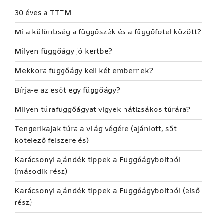
30 éves a TTTM
Mi a különbség a függőszék és a függőfotel között?
Milyen függőágy jó kertbe?
Mekkora függőágy kell két embernek?
Bírja-e az esőt egy függőágy?
Milyen túrafüggőágyat vigyek hátizsákos túrára?
Tengerikajak túra a világ végére (ajánlott, sőt
kötelező felszerelés)
Karácsonyi ajándék tippek a Függőágyboltból
(második rész)
Karácsonyi ajándék tippek a Függőágyboltból (első
rész)