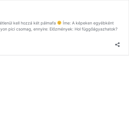
étlenül kell hozzá két pálmafa
Íme: A képeken egyébként
gyon pici csomag, ennyire: Előzmények: Hol függőágyazhatok?