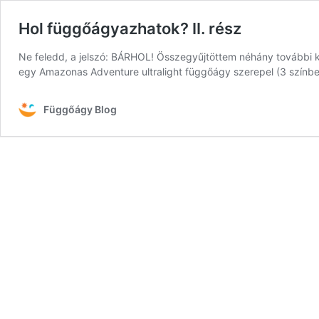
Hol függőágyazhatok? II. rész
Ne feledd, a jelszó: BÁRHOL! Összegyűjtöttem néhány további ké
egy Amazonas Adventure ultralight függőágy szerepel (3 színb
Függőágy Blog